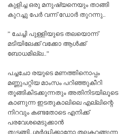
കുളിച്ച ഒരു മനുഷ്യനെയും താങ്ങി
കുറച്ചു പേർ വന്ന് ഡോർ തുറന്നു..
” ചേച്ചി പുള്ളിയുടെ തലയൊന്ന്
മടിയിലേക്ക് വക്കോ ആൾക്ക്
ബോധമില്ല..”
പച്ചചോ രയുടെ മണത്തിനൊപ്പം
മണ്ണുപറ്റിയ മാംസം പറിഞ്ഞുകീറി
തൂങ്ങികിടക്കുന്നതും അതിനിടയിലൂടെ
കാണുന്ന ഇടതുകാലിലെ എല്ലിന്റെ
നിറവും കണ്ടതോടെ എനിക്ക്
പരവേശമെടുക്കാൻ
തുടങ്ങി..ശർദ്ധിക്കാനോ തലകറങ്ങുന്ന