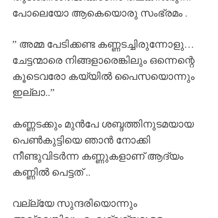
പോലെയോ ആകെയൊരു സംഭ്രമം .
” അമ്മ പേടിക്കണ്ട കണ്ണടച്ചിരുന്നോളു…
ചേട്ടന്മാരെ നിങ്ങളാരെങ്കിലും ഒന്നെന്റെ
കൂടെവരോ കയ്യിൽ പൈസയൊന്നും
ഇല്ലാ..”
കണ്ണടക്കും മുൻപേ ശബ്ദത്തിനുടമയായ
പെൺകുട്ടിയെ ഞാൻ നോക്കി
നീണ്ടുവിടർന്ന കണ്ണുകളാണ് ആദ്യം
കണ്ണിൽ പെട്ടത് ..
വല്ല്യേ സുന്ദരിയൊന്നും