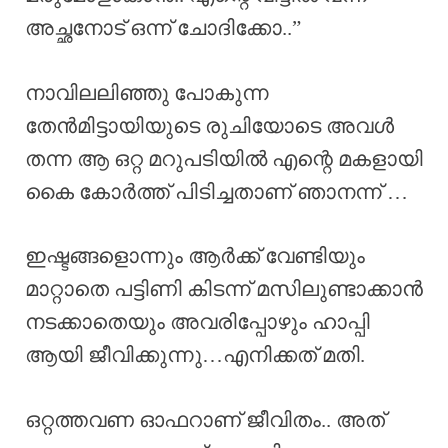
അച്ഛനോട് ഒന്ന് ചോദിക്കോ..”
നാവിലലിഞ്ഞു പോകുന്ന
തേൻമിട്ടായിയുടെ രുചിയോടെ അവൾ
തന്ന ആ ഒറ്റ മറുപടിയിൽ എന്റെ മകളായി
കൈ കോർത്ത് പിടിച്ചതാണ് ഞാനന്ന് …
ഇഷ്ടങ്ങളൊന്നും ആർക്ക് വേണ്ടിയും
മാറ്റാതെ പട്ടിണി കിടന്ന് മസിലുണ്ടാക്കാൻ
നടക്കാതെയും അവരിപ്പോഴും ഹാപ്പി
ആയി ജീവിക്കുന്നു…എനിക്കത് മതി.
ഒറ്റത്തവണ ഓഫറാണ് ജീവിതം.. അത്