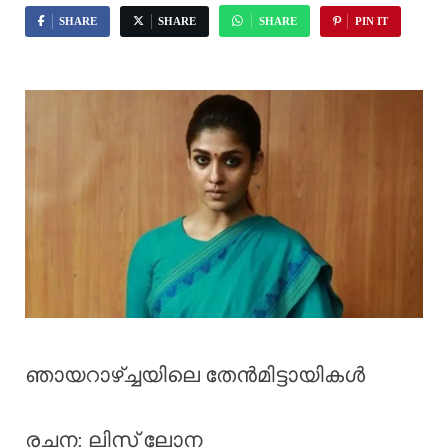
SHARE
SHARE
SHARE
PIN IT
ഞായറാഴ്ച്ചയിലെ തേൻമിട്ടായികൾ
രചന: ലിസ് ലോന