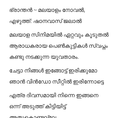
ഭ്രാന്തൻ ~ മലയാളം നോവൽ,
എഴുത്ത്: ഷാനവാസ് ജലാൽ
മലയാള സിനിമയിൽ ഏറ്റവും കൂടുതൽ
ആരാധകരായ പെൺകുട്ടികൾ സ്വപ്നം
കണ്ടു നടക്കുന്ന യുവതാരം.
ചേട്ടാ നിങ്ങൾ ഇങ്ങോട്ട് ഇരിക്കുമോ
ഞാൻ വിൻഡോ സീറ്റിൽ ഇരിന്നോട്ടെ
എത്ര ദിവസമായി നിന്നെ ഇങ്ങനെ
ഒന്ന് അടുത്ത് കിട്ടിയിട്ട്
അതുകൊണ്ടല്ലേ