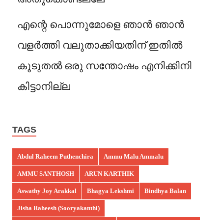
എന്റെ പൊന്നുമോളെ ഞാൻ ഞാൻ
വളർത്തി വലുതാക്കിയതിന് ഇതിൽ
കൂടുതൽ ഒരു സന്തോഷം എനിക്കിനി
കിട്ടാനില്ല
TAGS
Abdul Raheem Puthenchira
Ammu Malu Ammalu
AMMU SANTHOSH
ARUN KARTHIK
Aswathy Joy Arakkal
Bhagya Lekshmi
Bindhya Balan
Jisha Raheesh (Sooryakanthi)