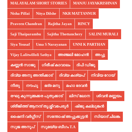
MALAYALAM SHORT STORIES
MANJU JAYAKRISHNAN
Nisha Pillai
Nitya Dilshe
NKR MATTANNUR
Praveen Chandran
Rajitha Jayan
RINCY
Saji Thaiparambu
Sajitha Thottanchery
SALINI MURALI
Siya Yousaf
Uma S Narayanan
UNNI K PARTHAN
Vijay Lalitwilloli Sathya
അഞ്ജലി മോഹൻ
അപ്പു
കണ്ണൻ സാജു
ഗിരീഷ് കാവാലം
ദിപി ഡിജു
ദിവ്യ അനു അന്തിക്കാട്
ദിവ്യ കശ്യപ്
നിവിയ റോയ്
നീതു
നൗഫു
ഭദ്ര മനു
മഹാ ദേവൻ
രഘു കുന്നുമ്മക്കര പുതുക്കാട്
ലിസ് ലോന
ശിവൻ മണ്ണയം
ശ്രീജിത്ത് ആനന്ദ് തൃശ്ശിവപേരൂർ
ഷിജു കല്ലുങ്കൻ
ഷൈനി വർഗ്ഗീസ്
സന്തോഷ് അപ്പുക്കുട്ടൻ
സിയാദ് ചിലങ്ക
സുജ അനൂപ്‌
സുമയ്യ ബീഗം T.A