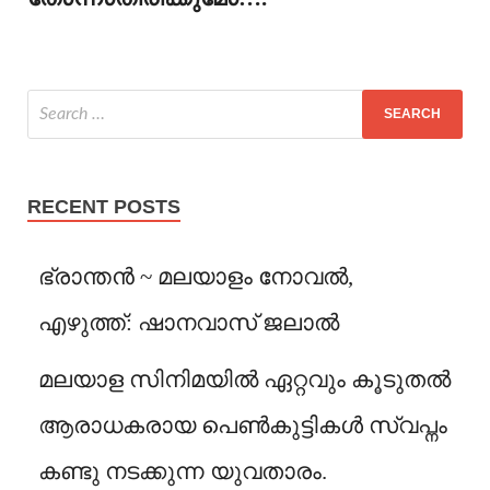
RECENT POSTS
ഭ്രാന്തൻ ~ മലയാളം നോവൽ,
എഴുത്ത്: ഷാനവാസ് ജലാൽ
മലയാള സിനിമയിൽ ഏറ്റവും കൂടുതൽ
ആരാധകരായ പെൺകുട്ടികൾ സ്വപ്നം
കണ്ടു നടക്കുന്ന യുവതാരം.