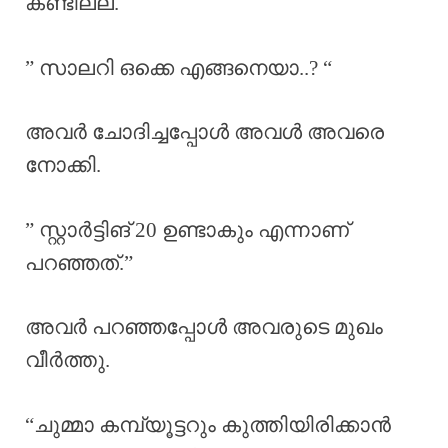
കണ്ടില്ല.
” സാലറി ഒക്കെ എങ്ങനെയാ..? “
അവർ ചോദിച്ചപ്പോൾ അവൾ അവരെ
നോക്കി.
” സ്റ്റാർട്ടിങ് 20 ഉണ്ടാകും എന്നാണ്
പറഞ്ഞത്.”
അവർ പറഞ്ഞപ്പോൾ അവരുടെ മുഖം
വീർത്തു.
“ചുമ്മാ കമ്പ്യൂട്ടറും കുത്തിയിരിക്കാൻ