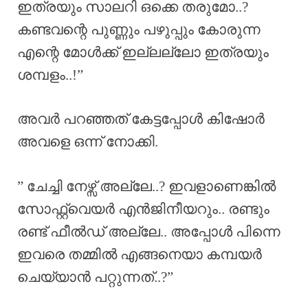
ഇത്രയും സാലറി ഒക്കെ തരുമോ..?
കണ്ടവന്റെ പുണ്ണും പഴുപ്പും കോരുന്ന
എന്റെ മോൾക്ക് ഇല്ലല്ലോ ഇത്രയും
ശമ്പളം..!”
അവർ പറഞ്ഞത് കേട്ടപ്പോൾ കിഷോർ
അവളെ ഒന്ന് നോക്കി.
” ചേച്ചി നേഴ്സ് അല്ലേ..? ഇവളാണെങ്കിൽ
സോഫ്റ്റ്‌വെയർ എൻജിനീയറും.. രണ്ടും
രണ്ട് ഫീൽഡ് അല്ലേ.. അപ്പോൾ പിന്നെ
ഇവരെ തമ്മിൽ എങ്ങനെയാ കമ്പയർ
ചെയ്യാൻ പറ്റുന്നത്..?”