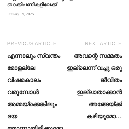
ബാക്കിപണികളിലേക്ക്
January 19, 2025
PREVIOUS ARTICLE
NEXT ARTICLE
എന്നാലും സ്വന്തം
അവന്റെ സമ്മതം
മോളല്ലേ
ഇല്ലെന്ന് വച്ചു ഒരു
വിഷമകാലം
ജീവിതം
വരുമ്പോൾ
ഇല്ലാതാക്കാൻ
അമ്മയ്ക്കെങ്കിലും
അങ്ങേയ്ക്ക്
ദയ
കഴിയുമോ…
തോന്നാതിരിക്കുമോ….