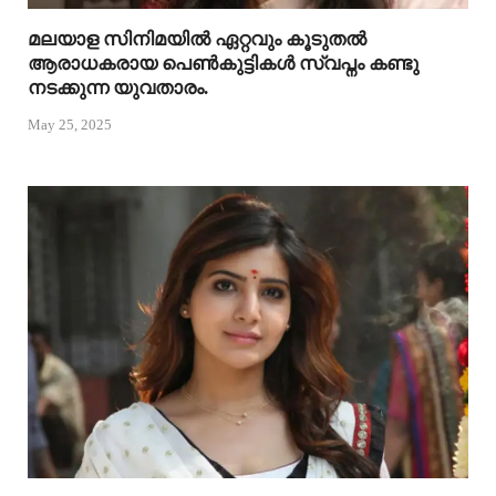
മലയാള സിനിമയിൽ ഏറ്റവും കൂടുതൽ
ആരാധകരായ പെൺകുട്ടികൾ സ്വപ്നം കണ്ടു
നടക്കുന്ന യുവതാരം.
May 25, 2025