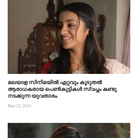
മലയാള സിനിമയിൽ ഏറ്റവും കൂടുതൽ
ആരാധകരായ പെൺകുട്ടികൾ സ്വപ്നം കണ്ടു
നടക്കുന്ന യുവതാരം.
May 25, 2025