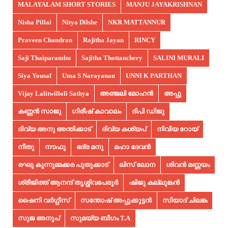
MALAYALAM SHORT STORIES
MANJU JAYAKRISHNAN
Nisha Pillai
Nitya Dilshe
NKR MATTANNUR
Praveen Chandran
Rajitha Jayan
RINCY
Saji Thaiparambu
Sajitha Thottanchery
SALINI MURALI
Siya Yousaf
Uma S Narayanan
UNNI K PARTHAN
Vijay Lalitwilloli Sathya
അഞ്ജലി മോഹൻ
അപ്പു
കണ്ണൻ സാജു
ഗിരീഷ് കാവാലം
ദിപി ഡിജു
ദിവ്യ അനു അന്തിക്കാട്
ദിവ്യ കശ്യപ്
നിവിയ റോയ്
നീതു
നൗഫു
ഭദ്ര മനു
മഹാ ദേവൻ
രഘു കുന്നുമ്മക്കര പുതുക്കാട്
ലിസ് ലോന
ശിവൻ മണ്ണയം
ശ്രീജിത്ത് ആനന്ദ് തൃശ്ശിവപേരൂർ
ഷിജു കല്ലുങ്കൻ
ഷൈനി വർഗ്ഗീസ്
സന്തോഷ് അപ്പുക്കുട്ടൻ
സിയാദ് ചിലങ്ക
സുജ അനൂപ്‌
സുമയ്യ ബീഗം T.A