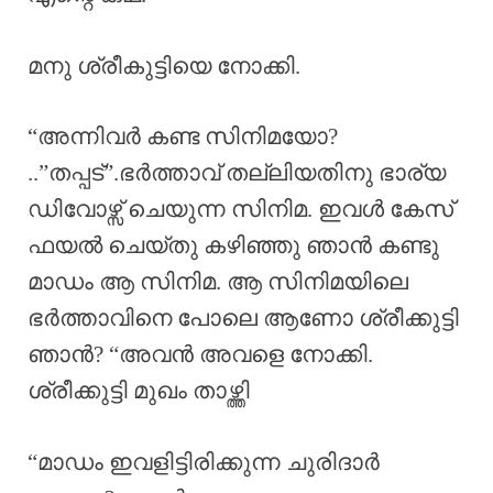
മനു ശ്രീകുട്ടിയെ നോക്കി.
“അന്നിവർ കണ്ട സിനിമയോ?
..”തപ്പട്”.ഭർത്താവ് തല്ലിയതിനു ഭാര്യ
ഡിവോഴ്സ് ചെയുന്ന സിനിമ. ഇവൾ കേസ്
ഫയൽ ചെയ്തു കഴിഞ്ഞു ഞാൻ കണ്ടു
മാഡം ആ സിനിമ. ആ സിനിമയിലെ
ഭർത്താവിനെ പോലെ ആണോ ശ്രീക്കുട്ടി
ഞാൻ? “അവൻ അവളെ നോക്കി.
ശ്രീക്കുട്ടി മുഖം താഴ്ത്തി
“മാഡം ഇവളിട്ടിരിക്കുന്ന ചുരിദാർ