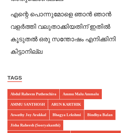
എന്റെ പൊന്നുമോളെ ഞാൻ ഞാൻ
വളർത്തി വലുതാക്കിയതിന് ഇതിൽ
കൂടുതൽ ഒരു സന്തോഷം എനിക്കിനി
കിട്ടാനില്ല
TAGS
Abdul Raheem Puthenchira
Ammu Malu Ammalu
AMMU SANTHOSH
ARUN KARTHIK
Aswathy Joy Arakkal
Bhagya Lekshmi
Bindhya Balan
Jisha Raheesh (Sooryakanthi)