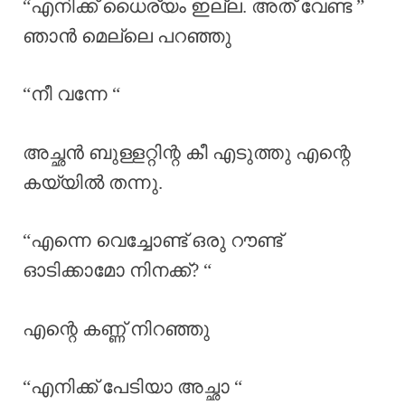
“എനിക്ക് ധൈര്യം ഇല്ല. അത് വേണ്ട ”
ഞാൻ മെല്ലെ പറഞ്ഞു
“നീ വന്നേ “
അച്ഛൻ ബുള്ളറ്റിന്റ കീ എടുത്തു എന്റെ
കയ്യിൽ തന്നു.
“എന്നെ വെച്ചോണ്ട് ഒരു റൗണ്ട്
ഓടിക്കാമോ നിനക്ക്? “
എന്റെ കണ്ണ് നിറഞ്ഞു
“എനിക്ക് പേടിയാ അച്ഛാ “