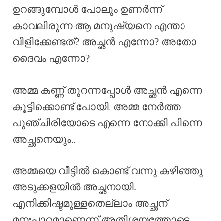
ഉറങ്ങുമ്പോൾ പോലും ഉണർന്ന്
കാവലിരുന്ന ആ മനുഷ്യനെ എന്താ
വിളിക്കേണ്ടത്? അച്ഛൻ എന്നോ? അതോ
ദൈവം എന്നോ?
അമ്മ കണ്ണ് തുറന്നപ്പോൾ അച്ഛൻ എന്നെ
കൂട്ടിക്കൊണ്ട് പോയി. അമ്മ നേർത്ത
പുഞ്ചിരിയോടെ എന്നെ നോക്കി പിന്നെ
അച്ഛനെയും..
അമ്മയെ വീട്ടിൽ കൊണ്ട് വന്നു കഴിഞ്ഞു
അടുക്കളയിൽ അച്ഛനായി.
എനിക്കിഷ്ടമുള്ളതെല്ലാം അച്ഛന്
മനഃപാഠമാണെന്ന് അതിശയത്തോടെ