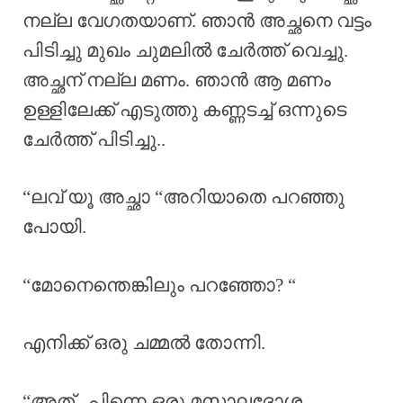
നല്ല വേഗതയാണ്. ഞാൻ അച്ഛനെ വട്ടം
പിടിച്ചു മുഖം ചുമലിൽ ചേർത്ത് വെച്ചു.
അച്ഛന് നല്ല മണം. ഞാൻ ആ മണം
ഉള്ളിലേക്ക് എടുത്തു കണ്ണടച്ച് ഒന്നുടെ
ചേർത്ത് പിടിച്ചു..
“ലവ് യൂ അച്ഛാ “അറിയാതെ പറഞ്ഞു
പോയി.
“മോനെന്തെങ്കിലും പറഞ്ഞോ? “
എനിക്ക് ഒരു ചമ്മൽ തോന്നി.
“അത്.. പിന്നെ ഒരു മസാലദോശ