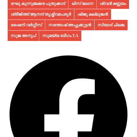
രഘു കുന്നുമ്മക്കര പുതുക്കാട്
ലിസ് ലോന
ശിവൻ മണ്ണയം
ശ്രീജിത്ത് ആനന്ദ് തൃശ്ശിവപേരൂർ
ഷിജു കല്ലുങ്കൻ
ഷൈനി വർഗ്ഗീസ്
സന്തോഷ് അപ്പുക്കുട്ടൻ
സിയാദ് ചിലങ്ക
സുജ അനൂപ്‌
സുമയ്യ ബീഗം T.A