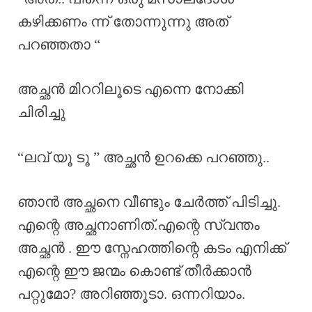
കഴിക്കണം ന്ന് തോന്നുന്നു അത്
പറഞ്ഞതാ “
അച്ഛൻ മിററിലൂടെ എന്നെ നോക്കി
ചിരിച്ചു
“ലവ് യൂ ടൂ ” അച്ഛൻ ഉറക്കെ പറഞ്ഞു..
ഞാൻ അച്ഛനെ വീണ്ടും ചേർത്ത് പിടിച്ചു.
എന്റെ അച്ഛനാണിത്.എന്റെ സ്വന്തം
അച്ഛൻ . ഈ സ്നേഹത്തിന്റെ കടം എനിക്ക്
എന്റെ ഈ ജന്മം കൊണ്ട് തീർക്കാൻ
പറ്റുമോ? അറിഞ്ഞൂടാ. ഒന്നറിയാം.