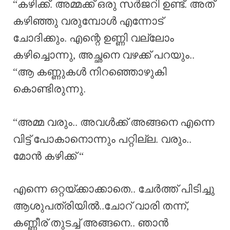
“കഴിക്ക്. അമ്മക്ക് ഒരു സർജറി ഉണ്ട്. അത്
കഴിഞ്ഞു വരുമ്പോൾ എന്നോട്
ചോദിക്കും. എന്റെ ഉണ്ണി വല്ലോം
കഴിച്ചൊന്നു, അച്ഛനെ വഴക്ക് പറയും..
“ആ കണ്ണുകൾ നിറഞ്ഞൊഴുകി
കൊണ്ടിരുന്നു.
“അമ്മ വരും.. അവൾക്ക് അങ്ങനെ എന്നെ
വിട്ട് പോകാനൊന്നും പറ്റില്ല. വരും..
മോൻ കഴിക്ക് “
എന്നെ ഒറ്റയ്ക്കാക്കാതെ.. ചേർത്ത് പിടിച്ചു
ആശുപത്രിയിൽ..ചോറ് വാരി തന്ന്,
കണ്ണീര് തുടച്ച് അങ്ങനെ.. ഞാൻ