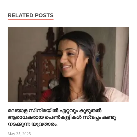
RELATED POSTS
മലയാള സിനിമയിൽ ഏറ്റവും കൂടുതൽ
ആരാധകരായ പെൺകുട്ടികൾ സ്വപ്നം കണ്ടു
നടക്കുന്ന യുവതാരം.
May 25, 2025