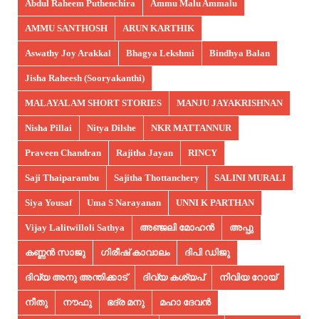
Abdul Raheem Puthenchira
Ammu Malu Ammalu
AMMU SANTHOSH
ARUN KARTHIK
Aswathy Joy Arakkal
Bhagya Lekshmi
Bindhya Balan
Jisha Raheesh (Sooryakanthi)
MALAYALAM SHORT STORIES
MANJU JAYAKRISHNAN
Nisha Pillai
Nitya Dilshe
NKR MATTANNUR
Praveen Chandran
Rajitha Jayan
RINCY
Saji Thaiparambu
Sajitha Thottanchery
SALINI MURALI
Siya Yousaf
Uma S Narayanan
UNNI K PARTHAN
Vijay Lalitwilloli Sathya
അഞ്ജലി മോഹൻ
അപ്പു
കണ്ണൻ സാജു
ഗിരീഷ് കാവാലം
ദിപി ഡിജു
ദിവ്യ അനു അന്തിക്കാട്
ദിവ്യ കശ്യപ്
നിവിയ റോയ്
നീതു
നൗഫു
ഭദ്ര മനു
മഹാ ദേവൻ