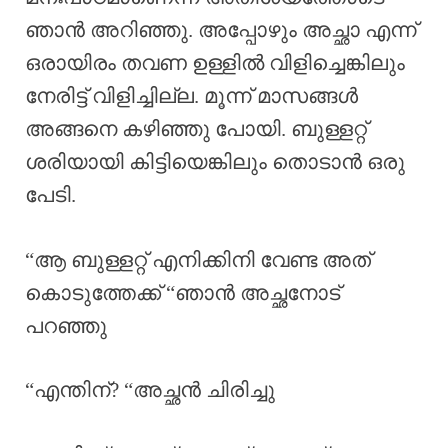
ഞാൻ അറിഞ്ഞു. അപ്പോഴും അച്ഛാ എന്ന്
ഒരായിരം തവണ ഉള്ളിൽ വിളിച്ചെങ്കിലും
നേരിട്ട് വിളിച്ചില്ല. മൂന്ന് മാസങ്ങൾ
അങ്ങനെ കഴിഞ്ഞു പോയി. ബുള്ളറ്റ്
ശരിയായി കിട്ടിയെങ്കിലും തൊടാൻ ഒരു
പേടി.
“ആ ബുള്ളറ്റ് എനിക്കിനി വേണ്ട അത്
കൊടുത്തേക്ക് “ഞാൻ അച്ഛനോട്
പറഞ്ഞു
“എന്തിന്? “അച്ഛൻ ചിരിച്ചു