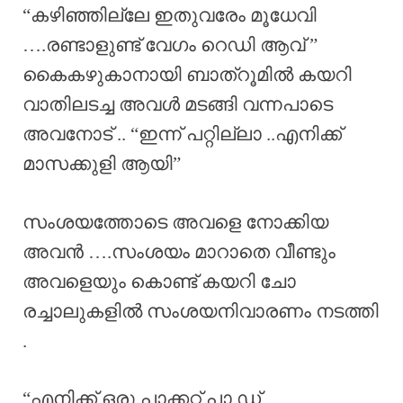
“കഴിഞ്ഞില്ലേ ഇതുവരേം മൂധേവി
….രണ്ടാളുണ്ട് വേഗം റെഡി ആവ് ”
കൈകഴുകാനായി ബാത്റൂമിൽ കയറി
വാതിലടച്ച അവൾ മടങ്ങി വന്നപാടെ
അവനോട് .. “ഇന്ന് പറ്റില്ലാ ..എനിക്ക്
മാസക്കുളി ആയി”
സംശയത്തോടെ അവളെ നോക്കിയ
അവൻ ….സംശയം മാറാതെ വീണ്ടും
അവളെയും കൊണ്ട് കയറി ചോ
രച്ചാലുകളിൽ സംശയനിവാരണം നടത്തി
.
“എനിക്ക് ഒരു പാക്കറ്റ് പാ ഡ്