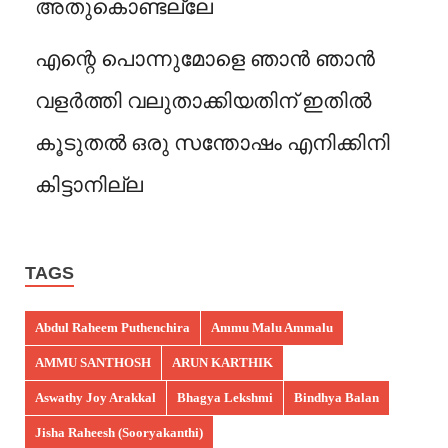
അതുകൊണ്ടല്ലേ
എന്റെ പൊന്നുമോളെ ഞാൻ ഞാൻ
വളർത്തി വലുതാക്കിയതിന് ഇതിൽ
കൂടുതൽ ഒരു സന്തോഷം എനിക്കിനി
കിട്ടാനില്ല
TAGS
Abdul Raheem Puthenchira
Ammu Malu Ammalu
AMMU SANTHOSH
ARUN KARTHIK
Aswathy Joy Arakkal
Bhagya Lekshmi
Bindhya Balan
Jisha Raheesh (Sooryakanthi)