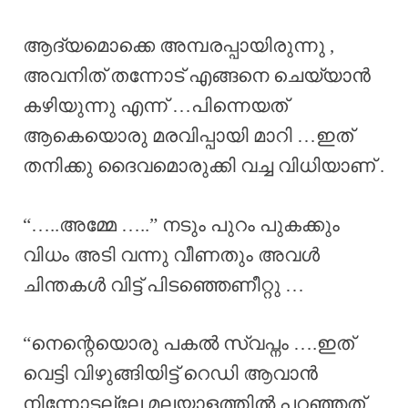
ആദ്യമൊക്കെ അമ്പരപ്പായിരുന്നു ,
അവനിത് തന്നോട് എങ്ങനെ ചെയ്യാൻ
കഴിയുന്നു എന്ന് …പിന്നെയത്
ആകെയൊരു മരവിപ്പായി മാറി …ഇത്
തനിക്കു ദൈവമൊരുക്കി വച്ച വിധിയാണ് .
“…..അമ്മേ …..” നടും പുറം പുകക്കും
വിധം അടി വന്നു വീണതും അവൾ
ചിന്തകൾ വിട്ട് പിടഞ്ഞെണീറ്റു …
“നെന്റെയൊരു പകൽ സ്വപ്നം ….ഇത്
വെട്ടി വിഴുങ്ങിയിട്ട് റെഡി ആവാൻ
നിന്നോടല്ലേ മലയാളത്തിൽ പറഞ്ഞത്