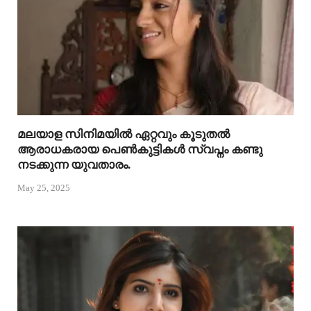
മലയാള സിനിമയിൽ ഏറ്റവും കൂടുതൽ
ആരാധകരായ പെൺകുട്ടികൾ സ്വപ്നം കണ്ടു
നടക്കുന്ന യുവതാരം.
May 25, 2025