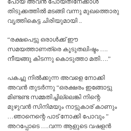
പോയ അവൻ പോയതിനേക്കാൾ
തിടുക്കത്തിൽ മടങ്ങി വന്നു മുഖത്തൊരു
വൃത്തികെട്ട ചിരിയുമായി ..
“രക്ഷപെട്ടു ഒരാൾക്ക് ഈ
സമയത്താണത്രെ കൂടുതലിഷ്ടം ….
നീയങ്ങു കിടന്നു കൊടുത്താ മതി….”
പകച്ചു നിൽക്കുന്ന അവളെ നോക്കി
അവൻ തുടർന്നു “ഒരക്ഷരം ഇങ്ങോട്ടു
മിണ്ടണ്ട സമ്മതിച്ചില്ലെങ്കി നിന്റെ
മുഴുവൻ സിനിമയും നാട്ടുകാര് കാണും
…ഞാനെന്റെ പാട് നോക്കി പോവും ”
അറപ്പോടെ ….വന്ന ആളുടെ വഷളൻ