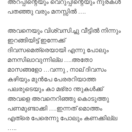
അറപ്പിന്റെയും വെറുപ്പിന്റെയും നുരകൾ
പതഞ്ഞു വരും മനസ്സിൽ ….
അവനെയും വിശ്വസിച്ചു വീട്ടിൽ നിന്നും
ഇറങ്ങിയിട്ട് ഇന്നേക്ക്
ദിവസമെത്രെയായി എന്നു പോലും
മനസിലാവുന്നില്ല ….അതോ
മാസങ്ങളോ …വന്നു , നാല് ദിവസം
കഴിയും മുൻപേ പേരരറിയാത്ത
പലരുടെയും കാ മഭ്രാ ന്തുകൾക്ക്
അവളെ അവനെറിഞ്ഞു കൊടുത്തു
പണമുണ്ടാക്കി ….ഇന്നത് മൊത്തം
എത്രെ പേരെന്നു പോലും കണക്കില്ല
…..