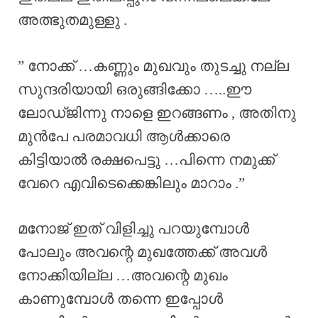
അത്ഭുതമുള്ളു .
” നോക്ക് …കണ്ണും മുഖവും തുടച്ചു നല്ല
സുന്ദരിയായി ഒരുങ്ങിക്കോ …..ഈ
ലോഡ്ജിന്നു നാളെ ഇറങ്ങണം , അതിനു
മുൻപേ പരമാവധി ആൾക്കാരെ
കിട്ടിയാൽ രക്ഷപെട്ടു …പിന്നെ നമുക്ക്
വേറെ എവിടെക്കെങ്കിലും മാറാം .”
മനോജ് ഇത് വിളിച്ചു പറയുമ്പോൾ
പോലും അവന്റെ മുഖത്തേക്ക് അവൾ
നോക്കിയില്ല …അവന്റെ മുഖം
കാണുമ്പോൾ തന്നെ ഇപ്പോൾ