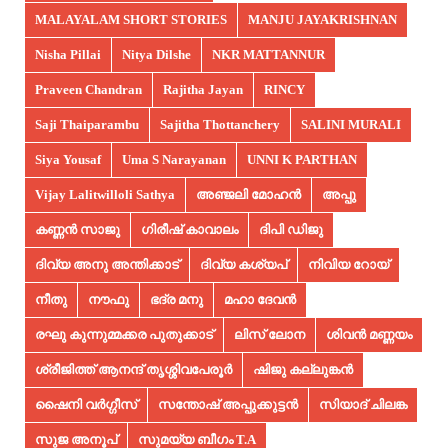
MALAYALAM SHORT STORIES
MANJU JAYAKRISHNAN
Nisha Pillai
Nitya Dilshe
NKR MATTANNUR
Praveen Chandran
Rajitha Jayan
RINCY
Saji Thaiparambu
Sajitha Thottanchery
SALINI MURALI
Siya Yousaf
Uma S Narayanan
UNNI K PARTHAN
Vijay Lalitwilloli Sathya
അഞ്ജലി മോഹൻ
അപ്പു
കണ്ണൻ സാജു
ഗിരീഷ് കാവാലം
ദിപി ഡിജു
ദിവ്യ അനു അന്തിക്കാട്
ദിവ്യ കശ്യപ്
നിവിയ റോയ്
നീതു
നൗഫു
ഭദ്ര മനു
മഹാ ദേവൻ
രഘു കുന്നുമ്മക്കര പുതുക്കാട്
ലിസ് ലോന
ശിവൻ മണ്ണയം
ശ്രീജിത്ത് ആനന്ദ് തൃശ്ശിവപേരൂർ
ഷിജു കല്ലുങ്കൻ
ഷൈനി വർഗ്ഗീസ്
സന്തോഷ് അപ്പുക്കുട്ടൻ
സിയാദ് ചിലങ്ക
സുജ അനൂപ്‌
സുമയ്യ ബീഗം T.A