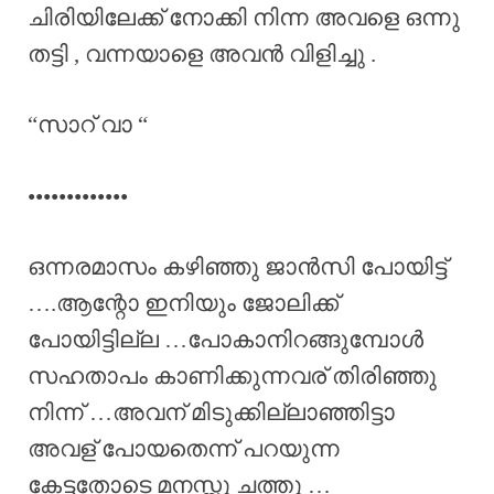
ചിരിയിലേക്ക് നോക്കി നിന്ന അവളെ ഒന്നു
തട്ടി , വന്നയാളെ അവൻ വിളിച്ചു .
“സാറ് വാ “
•••••••••••••
ഒന്നരമാസം കഴിഞ്ഞു ജാൻസി പോയിട്ട്
….ആന്റോ ഇനിയും ജോലിക്ക്
പോയിട്ടില്ല …പോകാനിറങ്ങുമ്പോൾ
സഹതാപം കാണിക്കുന്നവര് തിരിഞ്ഞു
നിന്ന് …അവന് മിടുക്കില്ലാഞ്ഞിട്ടാ
അവള് പോയതെന്ന് പറയുന്ന
കേട്ടതോടെ മനസ്സു ചത്തു …