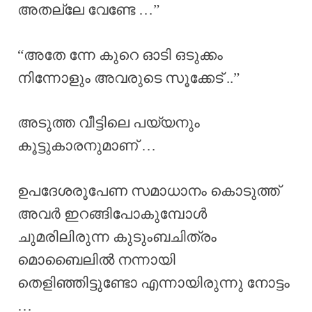
അതല്ലേ വേണ്ടേ …”
“അതേ ന്നേ കുറെ ഓടി ഒടുക്കം
നിന്നോളും അവരുടെ സൂക്കേട് ..”
അടുത്ത വീട്ടിലെ പയ്യനും
കൂട്ടുകാരനുമാണ് …
ഉപദേശരൂപേണ സമാധാനം കൊടുത്ത്‌
അവർ ഇറങ്ങിപോകുമ്പോൾ
ചുമരിലിരുന്ന കുടുംബചിത്രം
മൊബൈലിൽ നന്നായി
തെളിഞ്ഞിട്ടുണ്ടോ എന്നായിരുന്നു നോട്ടം
…