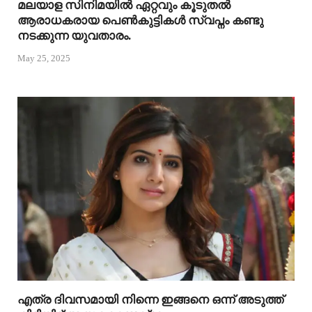
മലയാള സിനിമയിൽ ഏറ്റവും കൂടുതൽ
ആരാധകരായ പെൺകുട്ടികൾ സ്വപ്നം കണ്ടു
നടക്കുന്ന യുവതാരം.
May 25, 2025
എത്ര ദിവസമായി നിന്നെ ഇങ്ങനെ ഒന്ന് അടുത്ത്