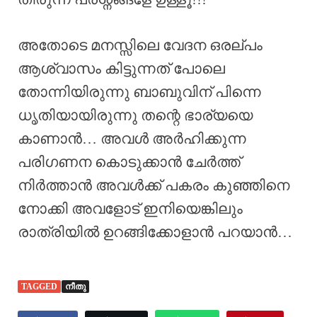
അതോടെ മനസ്സിലെ വേദന ഒരല്പം
ആശ്വാസം കിട്ടുന്നത് പോലെ
തോന്നിയിരുന്നു ബാബുവിന് പിന്നെ
ധൃതിയായിരുന്നു തന്റെ ഭാര്യയെ
കാണാൻ… അവൾ അർഹിക്കുന്ന
പരിഗണന കൊടുക്കാൻ ചേർത്ത്
നിർത്താൻ അവൾക്ക് പകരം കുഞ്ഞിനെ
നോക്കി അവളോട് ഇനിയെങ്കിലും
രാത്രിയിൽ ഉറങ്ങിക്കോളാൻ പറയാൻ…
TAGGED
നീതു