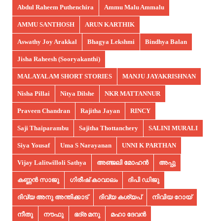
Abdul Raheem Puthenchira
Ammu Malu Ammalu
AMMU SANTHOSH
ARUN KARTHIK
Aswathy Joy Arakkal
Bhagya Lekshmi
Bindhya Balan
Jisha Raheesh (Sooryakanthi)
MALAYALAM SHORT STORIES
MANJU JAYAKRISHNAN
Nisha Pillai
Nitya Dilshe
NKR MATTANNUR
Praveen Chandran
Rajitha Jayan
RINCY
Saji Thaiparambu
Sajitha Thottanchery
SALINI MURALI
Siya Yousaf
Uma S Narayanan
UNNI K PARTHAN
Vijay Lalitwilloli Sathya
അഞ്ജലി മോഹൻ
അപ്പു
കണ്ണൻ സാജു
ഗിരീഷ് കാവാലം
ദിപി ഡിജു
ദിവ്യ അനു അന്തിക്കാട്
ദിവ്യ കശ്യപ്
നിവിയ റോയ്
നീതു
നൗഫു
ഭദ്ര മനു
മഹാ ദേവൻ