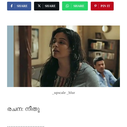
SHARE
SHARE
SHARE
PIN IT
_upscale _blur
രചന: നീതു