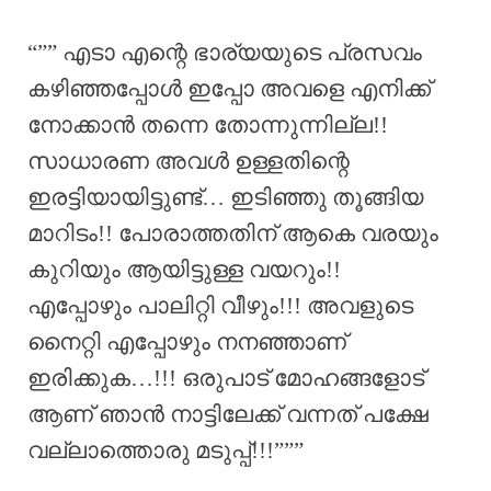
“”” എടാ എന്റെ ഭാര്യയുടെ പ്രസവം
കഴിഞ്ഞപ്പോൾ ഇപ്പോ അവളെ എനിക്ക്
നോക്കാൻ തന്നെ തോന്നുന്നില്ല!!
സാധാരണ അവൾ ഉള്ളതിന്റെ
ഇരട്ടിയായിട്ടുണ്ട്… ഇടിഞ്ഞു തൂങ്ങിയ
മാറിടം!! പോരാത്തതിന് ആകെ വരയും
കുറിയും ആയിട്ടുള്ള വയറും!!
എപ്പോഴും പാലിറ്റി വീഴും!!! അവളുടെ
നൈറ്റി എപ്പോഴും നനഞ്ഞാണ്
ഇരിക്കുക…!!! ഒരുപാട് മോഹങ്ങളോട്
ആണ് ഞാൻ നാട്ടിലേക്ക് വന്നത് പക്ഷേ
വല്ലാത്തൊരു മടുപ്പ്!!!”””