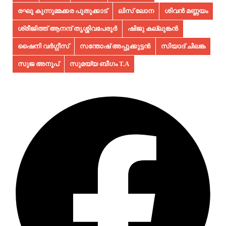
രഘു കുന്നുമ്മക്കര പുതുക്കാട്
ലിസ് ലോന
ശിവൻ മണ്ണയം
ശ്രീജിത്ത് ആനന്ദ് തൃശ്ശിവപേരൂർ
ഷിജു കല്ലുങ്കൻ
ഷൈനി വർഗ്ഗീസ്
സന്തോഷ് അപ്പുക്കുട്ടൻ
സിയാദ് ചിലങ്ക
സുജ അനൂപ്‌
സുമയ്യ ബീഗം T.A