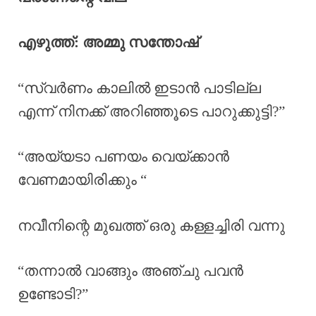
എഴുത്ത്: അമ്മു സന്തോഷ്
“സ്വർണം കാലിൽ ഇടാൻ പാടില്ല
എന്ന് നിനക്ക് അറിഞ്ഞൂടെ പാറുക്കുട്ടി?”
“അയ്യടാ പണയം വെയ്ക്കാൻ
വേണമായിരിക്കും “
നവീനിന്റെ മുഖത്ത് ഒരു കള്ളച്ചിരി വന്നു
“തന്നാൽ വാങ്ങും അഞ്ചു പവൻ
ഉണ്ടോടി?”