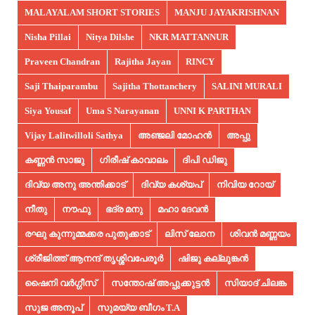
MALAYALAM SHORT STORIES
MANJU JAYAKRISHNAN
Nisha Pillai
Nitya Dilshe
NKR MATTANNUR
Praveen Chandran
Rajitha Jayan
RINCY
Saji Thaiparambu
Sajitha Thottanchery
SALINI MURALI
Siya Yousaf
Uma S Narayanan
UNNI K PARTHAN
Vijay Lalitwilloli Sathya
അഞ്ജലി മോഹൻ
അപ്പു
കണ്ണൻ സാജു
ഗിരീഷ് കാവാലം
ദിപി ഡിജു
ദിവ്യ അനു അന്തിക്കാട്
ദിവ്യ കശ്യപ്
നിവിയ റോയ്
നീതു
നൗഫു
ഭദ്ര മനു
മഹാ ദേവൻ
രഘു കുന്നുമ്മക്കര പുതുക്കാട്
ലിസ് ലോന
ശിവൻ മണ്ണയം
ശ്രീജിത്ത് ആനന്ദ് തൃശ്ശിവപേരൂർ
ഷിജു കല്ലുങ്കൻ
ഷൈനി വർഗ്ഗീസ്
സന്തോഷ് അപ്പുക്കുട്ടൻ
സിയാദ് ചിലങ്ക
സുജ അനൂപ്‌
സുമയ്യ ബീഗം T.A