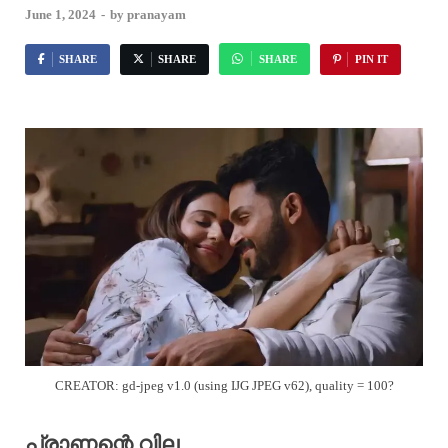
June 1, 2024
-
by
pranayam
SHARE
SHARE
SHARE
PIN IT
CREATOR: gd-jpeg v1.0 (using IJG JPEG v62), quality = 100?
പ്രാണന്റെ വില