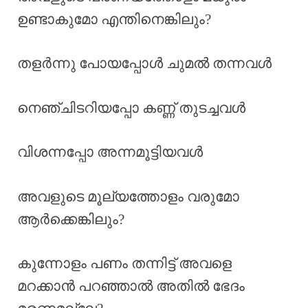
ഉണ്ടാകുമോ എന്തിനെങ്കിലും?
തളർന്നു പോയപ്പോൾ ചുമൽ തന്നവൾ
നെഞ്ചിടറിയപ്പോ കണ്ണ് തുടച്ചവൾ
വിശന്നപ്പോ അന്നമൂട്ടിയവൾ
അവളുടെ മൂല്യത്തോളം വരുമോ
ആർക്കെങ്കിലും?
കുന്നോളം പണം തന്നിട്ട് അവളെ
മറക്കാൻ പറഞ്ഞാൽ അതിൽ ഭേദം