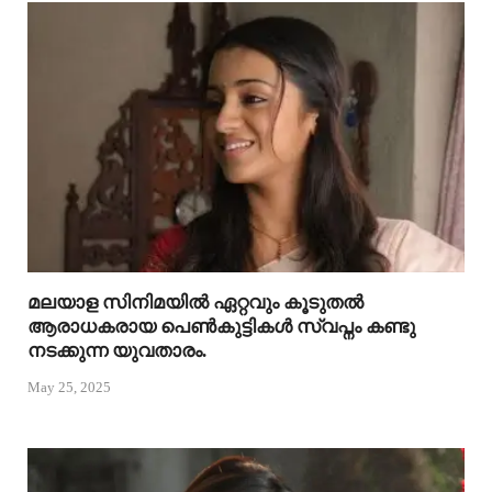
മലയാള സിനിമയിൽ ഏറ്റവും കൂടുതൽ
ആരാധകരായ പെൺകുട്ടികൾ സ്വപ്നം കണ്ടു
നടക്കുന്ന യുവതാരം.
May 25, 2025