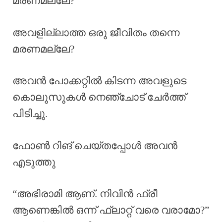
മരണമല്ലേ?
അവളില്ലാത്ത ഒരു ജീവിതം തന്നെ
മരണമല്ലേ?
അവൻ പോക്കറ്റിൽ കിടന്ന അവളുടെ
കൊലുസുകൾ നെഞ്ചോട് ചേർത്ത്
പിടിച്ചു.
ഫോൺ റിങ് ചെയ്തപ്പോൾ അവൻ
എടുത്തു
“അഭിരാമി ആണ്. നിവിൻ ഫ്രീ
ആണെങ്കിൽ ഒന്ന് ഫ്ലാറ്റ് വരെ വരാമോ?”