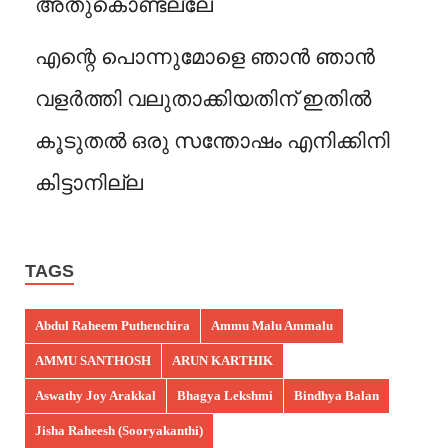
അതുകൊണ്ടല്ലേ
എന്റെ പൊന്നുമോളെ ഞാൻ ഞാൻ
വളർത്തി വലുതാക്കിയതിന് ഇതിൽ
കൂടുതൽ ഒരു സന്തോഷം എനിക്കിനി
കിട്ടാനില്ല
TAGS
Abdul Raheem Puthenchira
Ammu Malu Ammalu
AMMU SANTHOSH
ARUN KARTHIK
Aswathy Joy Arakkal
Bhagya Lekshmi
Bindhya Balan
Jisha Raheesh (Sooryakanthi)