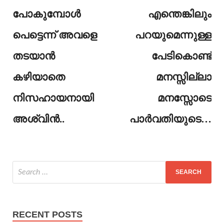
പോകുമ്പോൾ
എന്തെങ്കിലും
പെട്ടെന്ന് അവളെ
പറയുമെന്നുള്ള
തടയാൻ
പേടികൊണ്ട്
കഴിയാതെ
മനസ്സില്ലാ
നിസഹായനായി
മനസ്സോടെ
അശ്വിൻ..
പാർവതിയുടെ…
RECENT POSTS