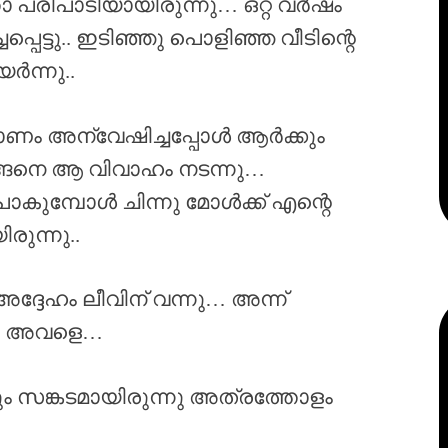
രിപാടിയായിരുന്നു… ഒറ്റ വർഷം
പെട്ടു.. ഇടിഞ്ഞു പൊളിഞ്ഞ വീടിന്റെ
ർന്നു..
കല്യാണം അന്വേഷിച്ചപ്പോൾ ആർക്കും
അങ്ങനെ ആ വിവാഹം നടന്നു…
ോകുമ്പോൾ ചിന്നു മോൾക്ക് എന്റെ
രുന്നു..
േഹം ലീവിന് വന്നു… അന്ന്
്നു അവളെ…
ും സങ്കടമായിരുന്നു അത്രത്തോളം