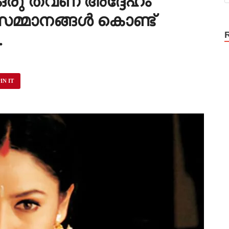
രു തവണ അദ്ദേഹം
 സമ്മാനങ്ങൾ കൊണ്ട്
…
IN IT