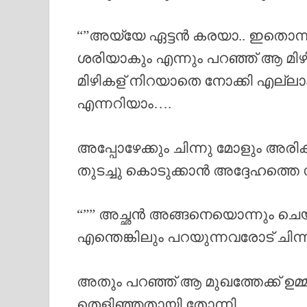
“”അയ്യേ ഏട്ടൻ കരയാ.. ഇതൊന്നു
ശരിയാകും എന്നും പറഞ്ഞ് ആ മിഴി
മിഴികള് നിറയാതെ നോക്കി എല്ലാ
എന്നറിയാം….
അപ്പോഴേക്കും ചിന്നു മോളും അരി
തുടച്ചു കൊടുക്കാൻ അദ്ദേഹത്തെ
“”” അച്ഛൻ അങ്ങനെയൊന്നും ചെയ്യ
എന്തെങ്കിലും പറയുന്നവരോട് ചിന്
അതും പറഞ്ഞ് ആ മുഖത്തേക്ക് ഉമ്മ
തെളിഞ്ഞതായി തോന്നി…