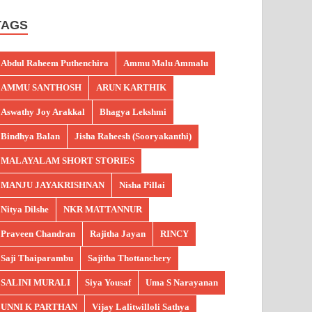
TAGS
Abdul Raheem Puthenchira
Ammu Malu Ammalu
AMMU SANTHOSH
ARUN KARTHIK
Aswathy Joy Arakkal
Bhagya Lekshmi
Bindhya Balan
Jisha Raheesh (Sooryakanthi)
MALAYALAM SHORT STORIES
MANJU JAYAKRISHNAN
Nisha Pillai
Nitya Dilshe
NKR MATTANNUR
Praveen Chandran
Rajitha Jayan
RINCY
Saji Thaiparambu
Sajitha Thottanchery
SALINI MURALI
Siya Yousaf
Uma S Narayanan
UNNI K PARTHAN
Vijay Lalitwilloli Sathya