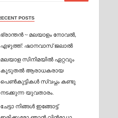
RECENT POSTS
ഭ്രാന്തൻ ~ മലയാളം നോവൽ,
എഴുത്ത്: ഷാനവാസ് ജലാൽ
മലയാള സിനിമയിൽ ഏറ്റവും
കൂടുതൽ ആരാധകരായ
പെൺകുട്ടികൾ സ്വപ്നം കണ്ടു
നടക്കുന്ന യുവതാരം.
ചേട്ടാ നിങ്ങൾ ഇങ്ങോട്ട്
ഇരിക്കുമോ ഞാൻ വിൻഡോ