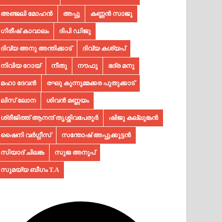
അഞ്ജലി മോഹൻ
അപ്പു
കണ്ണൻ സാജു
ഗിരീഷ് കാവാലം
ദിപി ഡിജു
ദിവ്യ അനു അന്തിക്കാട്
ദിവ്യ കശ്യപ്
നിവിയ റോയ്
നീതു
നൗഫു
ഭദ്ര മനു
മഹാ ദേവൻ
രഘു കുന്നുമ്മക്കര പുതുക്കാട്
ലിസ് ലോന
ശിവൻ മണ്ണയം
ശ്രീജിത്ത് ആനന്ദ് തൃശ്ശിവപേരൂർ
ഷിജു കല്ലുങ്കൻ
ഷൈനി വർഗ്ഗീസ്
സന്തോഷ് അപ്പുക്കുട്ടൻ
സിയാദ് ചിലങ്ക
സുജ അനൂപ്‌
സുമയ്യ ബീഗം T.A