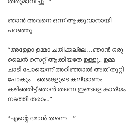
തീരുമാനിച്ചു.. “.
ഞാൻ അവനെ ഒന്ന് ആക്കുവാനായി
പറഞ്ഞു..
“അള്ളോ ഉമ്മാ ചതിക്കല്ലേ…ഞാൻ ഒരു
ലൈൻ സെറ്റ് ആക്കിയതേ ഉള്ളൂ.. ഉമ്മ
ചാടി പോയെന്ന് അറിഞ്ഞാൽ അത് തൂറ്റി
പോകും…ഞങ്ങളുടെ കല്യാണം
കഴിഞ്ഞിട്ട് ഞാൻ തന്നെ ഇങ്ങളെ കാര്യം
നടത്തി തരാം..”
“എന്റെ മോൻ തന്നെ…”