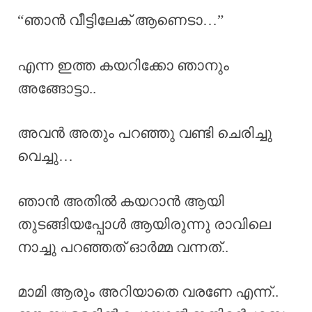
“ഞാൻ വീട്ടിലേക് ആണെടാ…”
എന്ന ഇത്ത കയറിക്കോ ഞാനും
അങ്ങോട്ടാ..
അവൻ അതും പറഞ്ഞു വണ്ടി ചെരിച്ചു
വെച്ചു…
ഞാൻ അതിൽ കയറാൻ ആയി
തുടങ്ങിയപ്പോൾ ആയിരുന്നു രാവിലെ
നാച്ചു പറഞ്ഞത് ഓർമ്മ വന്നത്..
മാമി ആരും അറിയാതെ വരണേ എന്ന്..