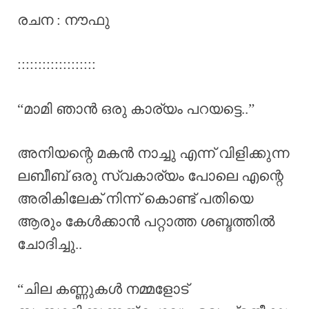
രചന : നൗഫു
:::::::::::::::::::
“മാമി ഞാൻ ഒരു കാര്യം പറയട്ടെ..”
അനിയന്റെ മകൻ നാച്ചു എന്ന് വിളിക്കുന്ന
ലബീബ് ഒരു സ്വകാര്യം പോലെ എന്റെ
അരികിലേക് നിന്ന് കൊണ്ട് പതിയെ
ആരും കേൾക്കാൻ പറ്റാത്ത ശബ്ദത്തിൽ
ചോദിച്ചു..
“ചില കണ്ണുകൾ നമ്മളോട്