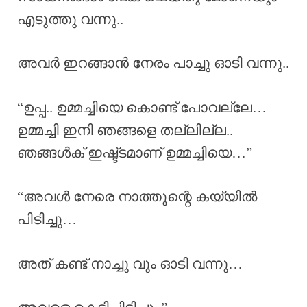
എടുത്തു വന്നു..
അവർ ഇറങ്ങാൻ നേരം പാച്ചു ഓടി വന്നു..
“ഉപ്പ.. ഉമ്മച്ചിയെ കൊണ്ട് പോവല്ലേ…
ഉമ്മച്ചി ഇനി ഞങ്ങളെ തല്ലില്ല..
ഞങ്ങൾക് ഇഷ്ട്ടമാണ് ഉമ്മച്ചിയെ…”
“അവൾ നേരെ നാത്തൂന്റെ കയ്യിൽ
പിടിച്ചു…
അത് കണ്ട് നാച്ചു വും ഓടി വന്നു…