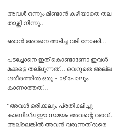
അവൾ ഒന്നും മിണ്ടാൻ കഴിയാതെ തല
താഴ്ത്തി നിന്നു..
ഞാൻ അവനെ അടിച്ച വടി നോക്കി…
പടച്ചോനെ ഇത് കൊണ്ടാണോ ഇവൾ
മക്കളെ തല്ലുന്നത്… വെറുതെ അല്ല
ശരീരത്തിൽ ഒരു പാട് പോലും
കാണാത്തത്…
“അവൾ ഒരിക്കലും പ്രതീക്ഷിച്ചു
കാണില്ല ഈ സമയം അവന്റെ വരവ്..
അല്ലെങ്കിൽ അവൻ വരുന്നത് ദൂരെ