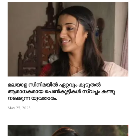
മലയാള സിനിമയിൽ ഏറ്റവും കൂടുതൽ
ആരാധകരായ പെൺകുട്ടികൾ സ്വപ്നം കണ്ടു
നടക്കുന്ന യുവതാരം.
May 25, 2025