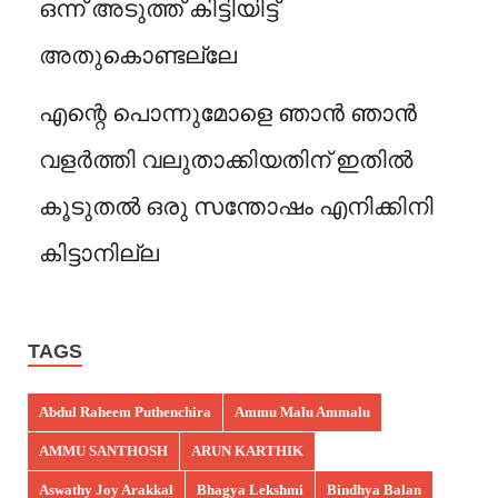
ഒന്ന് അടുത്ത് കിട്ടിയിട്ട്
അതുകൊണ്ടല്ലേ
എന്റെ പൊന്നുമോളെ ഞാൻ ഞാൻ
വളർത്തി വലുതാക്കിയതിന് ഇതിൽ
കൂടുതൽ ഒരു സന്തോഷം എനിക്കിനി
കിട്ടാനില്ല
TAGS
Abdul Raheem Puthenchira
Ammu Malu Ammalu
AMMU SANTHOSH
ARUN KARTHIK
Aswathy Joy Arakkal
Bhagya Lekshmi
Bindhya Balan