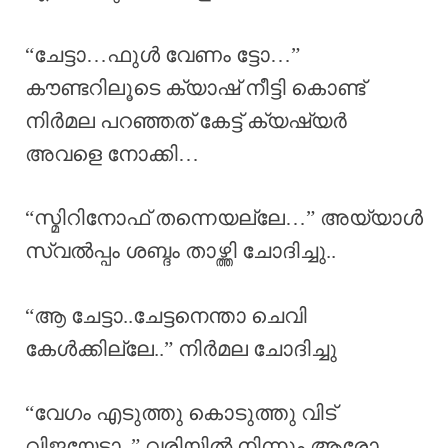
“ചേട്ടാ…ഫുൾ വേണം ട്ടോ…”
കൗണ്ടറിലൂടെ ക്യാഷ് നീട്ടി കൊണ്ട്
നിർമല പറഞ്ഞത് കേട്ട് ക്യഷ്യർ
അവളെ നോക്കി…
“സ്മിറിനോഫ് തന്നെയല്ലേ…” അയ്യാൾ
സ്വൽപ്പം ശബ്ദം താഴ്ത്തി ചോദിച്ചു..
“ആ ചേട്ടാ..ചേട്ടനെന്താ ചെവി
കേൾക്കില്ലേ..” നിർമല ചോദിച്ചു
“വേഗം എടുത്തു കൊടുത്തു വിട്
വിജയേട്ടാ..” വരിയിൽ നിന്നും ആരോ