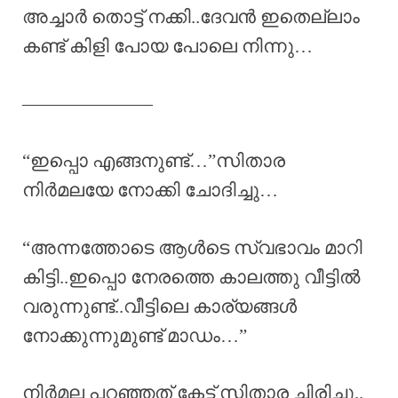
അച്ചാർ തൊട്ട് നക്കി..ദേവൻ ഇതെല്ലാം
കണ്ട് കിളി പോയ പോലെ നിന്നു…
———————
“ഇപ്പൊ എങ്ങനുണ്ട്…”സിതാര
നിർമലയേ നോക്കി ചോദിച്ചു…
“അന്നത്തോടെ ആൾടെ സ്വഭാവം മാറി
കിട്ടി..ഇപ്പൊ നേരത്തെ കാലത്തു വീട്ടിൽ
വരുന്നുണ്ട്..വീട്ടിലെ കാര്യങ്ങൾ
നോക്കുന്നുമുണ്ട് മാഡം…”
നിർമല പറഞ്ഞത് കേട്ട് സിതാര ചിരിച്ചു..