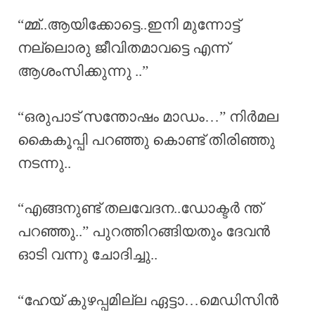
“മ്മ്..ആയിക്കോട്ടെ..ഇനി മുന്നോട്ട്
നല്ലൊരു ജീവിതമാവട്ടെ എന്ന്
ആശംസിക്കുന്നു ..”
“ഒരുപാട് സന്തോഷം മാഡം…” നിർമല
കൈകൂപ്പി പറഞ്ഞു കൊണ്ട് തിരിഞ്ഞു
നടന്നു..
“എങ്ങനുണ്ട് തലവേദന..ഡോക്ടർ ന്ത്
പറഞ്ഞു..” പുറത്തിറങ്ങിയതും ദേവൻ
ഓടി വന്നു ചോദിച്ചു..
“ഹേയ് കുഴപ്പമില്ല ഏട്ടാ…മെഡിസിൻ