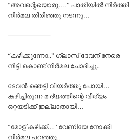
“അവന്റെയൊരു….” പാതിയിൽ നിർത്തി
നിർമല തിരിഞ്ഞു നടന്നു…
——————–
“കഴിക്കുന്നോ..” ഗ്ലാസ് ദേവന് നേരെ
നീട്ടി കൊണ്ട് നിർമല ചോദിച്ചു..
ദേവൻ ഞെട്ടി വിയർത്തു പോയി…
കഴിച്ചിരുന്ന മ ദ്യത്തിന്റെ വീര്യം
ഒറ്റയടിക്ക് ഇല്ലാതായി…
“മോള് കഴിക്ക്…” വേണിയേ നോക്കി
നിർമല പറഞ്ഞു..