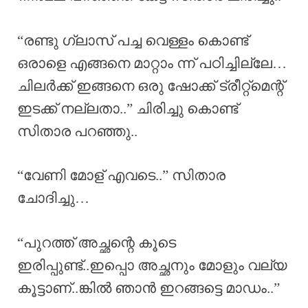
“രണ്ടു ഗ്ലാസ് പച്ച വെള്ളം കൊണ്ട്
ഒരാളെ എങ്ങനെ മാറ്റാം ന്ന് പഠിച്ചില്ലേ…
ചിലർക്ക് ഇങ്ങനെ ഒരു ഷോക്ക് ട്രീറ്റ്മെന്റ്
ഇടക്ക് നല്ലതാ..” ചിരിച്ചു കൊണ്ട്
സിതാര പറഞ്ഞു..
“വേണി മോള് എവടെ..” സിതാര
ചോദിച്ചു…
“പുറത്ത് അച്ഛന്റെ കൂടെ
ഇരിപ്പുണ്ട്..ഇപ്പൊ അച്ഛനും മോളും വല്യ
കൂട്ടാണ്..ങ്കിൽ ഞാൻ ഇറങ്ങട്ടെ മാഡം..”