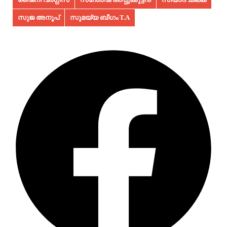
സുജ അനൂപ്‌
സുമയ്യ ബീഗം T.A