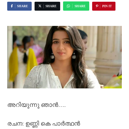
SHARE
SHARE
SHARE
PIN IT
അറിയുന്നു ഞാൻ….
രചന: ഉണ്ണി കെ പാർത്ഥൻ