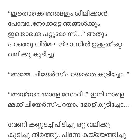
“ഇതൊക്കെ ഞങ്ങളും ശീലിക്കാൻ
പോവാ..നോക്കട്ടെ ഞങ്ങൾക്കും
ഇതൊക്കെ പറ്റുമോ ന്ന്…” അതും
പറഞ്ഞു നിർമല ഗ്ലാസിൽ ഉള്ളത് ഒറ്റ
വലിക്കു കുടിച്ചു..
“അമ്മേ..ചിയേർസ് പറയാതെ കുടിച്ചോ..”
“അയ്യോ മോളേ സോറി..” ഇനി നാളെ
മ്മക്ക് ചിയേർസ് പറയാം മോള് കുടിച്ചോ…
വേണി കണ്ണടച്ച് പിടിച്ചു ഒറ്റ വലിക്കു
കുടിച്ചു തീർത്തു.. പിന്നേ കയ്യെത്തിച്ചു