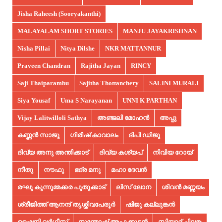
Jisha Raheesh (Sooryakanthi)
MALAYALAM SHORT STORIES
MANJU JAYAKRISHNAN
Nisha Pillai
Nitya Dilshe
NKR MATTANNUR
Praveen Chandran
Rajitha Jayan
RINCY
Saji Thaiparambu
Sajitha Thottanchery
SALINI MURALI
Siya Yousaf
Uma S Narayanan
UNNI K PARTHAN
Vijay Lalitwilloli Sathya
അഞ്ജലി മോഹൻ
അപ്പു
കണ്ണൻ സാജു
ഗിരീഷ് കാവാലം
ദിപി ഡിജു
ദിവ്യ അനു അന്തിക്കാട്
ദിവ്യ കശ്യപ്
നിവിയ റോയ്
നീതു
നൗഫു
ഭദ്ര മനു
മഹാ ദേവൻ
രഘു കുന്നുമ്മക്കര പുതുക്കാട്
ലിസ് ലോന
ശിവൻ മണ്ണയം
ശ്രീജിത്ത് ആനന്ദ് തൃശ്ശിവപേരൂർ
ഷിജു കല്ലുങ്കൻ
ഷൈനി വർഗ്ഗീസ്
സന്തോഷ് അപ്പുക്കുട്ടൻ
സിയാദ് ചിലങ്ക