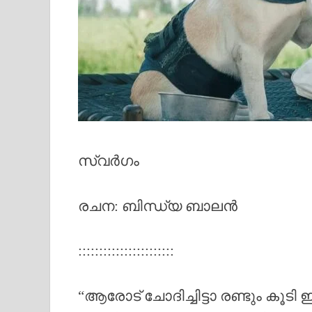
സ്വർഗം
രചന: ബിന്ധ്യ ബാലൻ
:::::::::::::::::::::::
“ആരോട് ചോദിച്ചിട്ടാ രണ്ടും കൂ