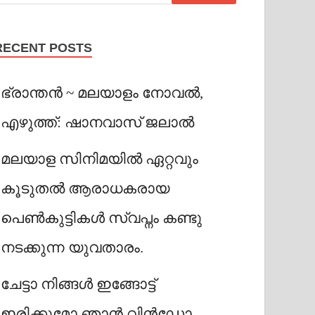
RECENT POSTS
ഭ്രാന്തൻ ~ മലയാളം നോവൽ,
എഴുത്ത്: ഷാനവാസ് ജലാൽ
മലയാള സിനിമയിൽ ഏറ്റവും
കൂടുതൽ ആരാധകരായ
പെൺകുട്ടികൾ സ്വപ്നം കണ്ടു
നടക്കുന്ന യുവതാരം.
ചേട്ടാ നിങ്ങൾ ഇങ്ങോട്ട്
ഇരിക്കുമോ ഞാൻ വിൻഡോ