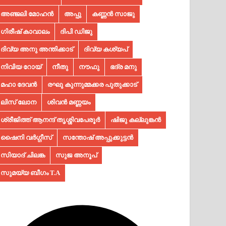
അഞ്ജലി മോഹൻ
അപ്പു
കണ്ണൻ സാജു
ഗിരീഷ് കാവാലം
ദിപി ഡിജു
ദിവ്യ അനു അന്തിക്കാട്
ദിവ്യ കശ്യപ്
നിവിയ റോയ്
നീതു
നൗഫു
ഭദ്ര മനു
മഹാ ദേവൻ
രഘു കുന്നുമ്മക്കര പുതുക്കാട്
ലിസ് ലോന
ശിവൻ മണ്ണയം
ശ്രീജിത്ത് ആനന്ദ് തൃശ്ശിവപേരൂർ
ഷിജു കല്ലുങ്കൻ
ഷൈനി വർഗ്ഗീസ്
സന്തോഷ് അപ്പുക്കുട്ടൻ
സിയാദ് ചിലങ്ക
സുജ അനൂപ്‌
സുമയ്യ ബീഗം T.A