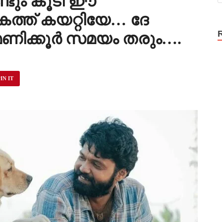
ണ്ടും കൂടി ഈ
ത്ത് കയറ്റിയേ… ദേ
മണിക്കൂർ സമയം തരും….
IN IT