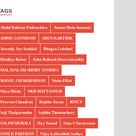
TAGS
Abdul Raheem Puthenchira
Ammu Malu Ammalu
AMMU SANTHOSH
ARUN KARTHIK
Aswathy Joy Arakkal
Bhagya Lekshmi
Bindhya Balan
Jisha Raheesh (Sooryakanthi)
MALAYALAM SHORT STORIES
MANJU JAYAKRISHNAN
Nisha Pillai
Nitya Dilshe
NKR MATTANNUR
Praveen Chandran
Rajitha Jayan
RINCY
Saji Thaiparambu
Sajitha Thottanchery
SALINI MURALI
Siya Yousaf
Uma S Narayanan
UNNI K PARTHAN
Vijay Lalitwilloli Sathya