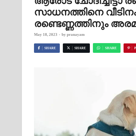
ആരോട് ചോദിച്ചിട്ടാ ര
സാധനത്തിനെ വീടിനക
രണ്ടെണ്ണത്തിനും അര
May 18, 2023
-
by
pranayam
SHARE
SHARE
SHARE
P