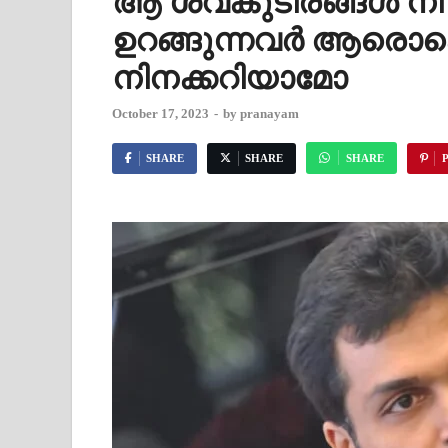
ആ ശവകുടീരങ്ങൾ നീ
ഉറങ്ങുന്നവർ ആരൊക്
നിനക്കറിയാമോ
October 17, 2023
-
by
pranayam
SHARE
SHARE
SHARE
P