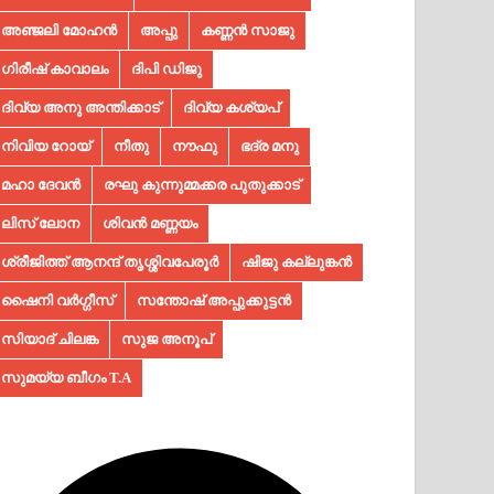
അഞ്ജലി മോഹൻ
അപ്പു
കണ്ണൻ സാജു
ഗിരീഷ് കാവാലം
ദിപി ഡിജു
ദിവ്യ അനു അന്തിക്കാട്
ദിവ്യ കശ്യപ്
നിവിയ റോയ്
നീതു
നൗഫു
ഭദ്ര മനു
മഹാ ദേവൻ
രഘു കുന്നുമ്മക്കര പുതുക്കാട്
ലിസ് ലോന
ശിവൻ മണ്ണയം
ശ്രീജിത്ത് ആനന്ദ് തൃശ്ശിവപേരൂർ
ഷിജു കല്ലുങ്കൻ
ഷൈനി വർഗ്ഗീസ്
സന്തോഷ് അപ്പുക്കുട്ടൻ
സിയാദ് ചിലങ്ക
സുജ അനൂപ്‌
സുമയ്യ ബീഗം T.A