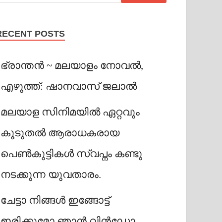
RECENT POSTS
ഭ്രാന്തൻ ~ മലയാളം നോവൽ,
എഴുത്ത്: ഷാനവാസ് ജലാൽ
മലയാള സിനിമയിൽ ഏറ്റവും
കൂടുതൽ ആരാധകരായ
പെൺകുട്ടികൾ സ്വപ്നം കണ്ടു
നടക്കുന്ന യുവതാരം.
ചേട്ടാ നിങ്ങൾ ഇങ്ങോട്ട്
ഇരിക്കുമോ ഞാൻ വിൻഡോ