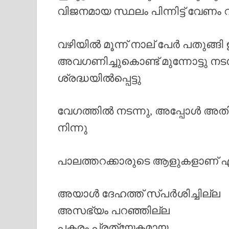
വിജനമായ സ്ഥലം പിന്നിട്ട് വേണം വീ
വഴിയിൽ മൂന്ന് നാല് പേർ പതുങ്ങി
അവഗണിച്ചുകൊണ്ട് മുന്നോട്ടു നട
ശ്രദ്ധയിൽപ്പെട്ടു
വേഗത്തിൽ നടന്നു, അപ്പോൾ അതിൽ
നിന്നു
പാലത്തറക്കാരുടെ ആളുകളാണ് എന
അയാൾ ദേഹത്ത് സ്പർശിച്ചില്ല
അസഭ്യം പറഞ്ഞില്ല
പകരം പ്രത്യേകമായ