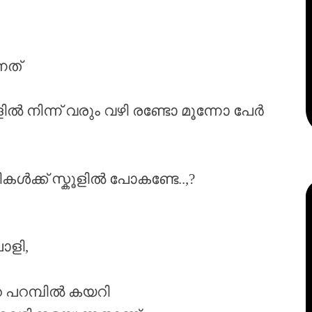
നത്
കൂളിൽ നിന്ന് വരും വഴി രണ്ടോ മൂന്നോ പേർ
ികൾക്ക് സ്കൂളിൽ പോകണ്ടേ..,?
ാളി,
െ പറമ്പിൽ കയറി