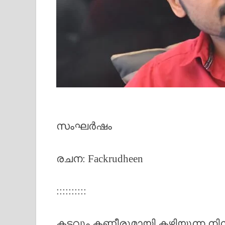
സംഘർഷം
രചന: Fackrudheen
::::::::::
കടവും കണ്ണീരുമായി കഴിയുന്ന നി