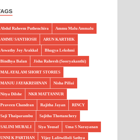
TAGS
Abdul Raheem Puthenchira
Ammu Malu Ammalu
AMMU SANTHOSH
ARUN KARTHIK
Aswathy Joy Arakkal
Bhagya Lekshmi
Bindhya Balan
Jisha Raheesh (Sooryakanthi)
MALAYALAM SHORT STORIES
MANJU JAYAKRISHNAN
Nisha Pillai
Nitya Dilshe
NKR MATTANNUR
Praveen Chandran
Rajitha Jayan
RINCY
Saji Thaiparambu
Sajitha Thottanchery
SALINI MURALI
Siya Yousaf
Uma S Narayanan
UNNI K PARTHAN
Vijay Lalitwilloli Sathya