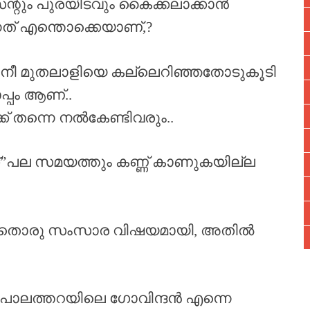
െന്റും പുരയിടവും കൈക്കലാക്കാൻ
്നത് എന്തൊക്കെയാണ്,?
നീ മുതലാളിയെ കല്ലെറിഞ്ഞതോടുകൂടി
്പം ആണ്..
ക് തന്നെ നൽകേണ്ടിവരും..
ക്ക്”പല സമയത്തും കണ്ണ് കാണുകയില്ല
ൽ അതൊരു സംസാര വിഷയമായി, അതിൽ
ി പാലത്തറയിലെ ഗോവിന്ദൻ എന്നെ