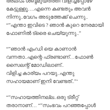
അല്പം ശബ്ദമുയർത്തി വിളിച്ചപ്പോഴേ
കേട്ടുള്ളൂ….എന്നെ കണ്ടതും അവൻ
നിന്നു..വേഗം അടുത്തേക്ക് ചെന്നു..
“”എന്താ ഇവിടെ ? ഞാൻ കുറെ നേരമായി
ഫോണിൽ ട്രൈ ചെയ്യുന്നു..”
“”ഞാൻ എംഡി യെ കാണാൻ
വന്നതാ..എന്റെ ഫ്രണ്ടാണ്…ഫോൺ
സൈലന്റ് മോഡിലാണ്..
വിളിച്ച കാര്യം പറയു..എന്തു
സഹായമാണ് ഇനി വേണ്ടത്..”‘
“”സഹായത്തിനല്ല..ഒരു ട്രീറ്റ്
തരാനാണ്… “”സംഭവം പറഞ്ഞപ്പോൾ