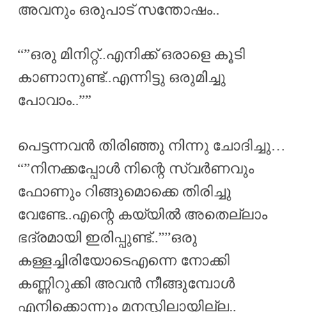
അവനും ഒരുപാട് സന്തോഷം..
“”ഒരു മിനിറ്റ്..എനിക്ക് ഒരാളെ കൂടി
കാണാനുണ്ട്..എന്നിട്ടു ഒരുമിച്ചു
പോവാം..””
പെട്ടന്നവൻ തിരിഞ്ഞു നിന്നു ചോദിച്ചു…
“”നിനക്കപ്പോൾ നിന്റെ സ്വർണവും
ഫോണും റിങ്ങുമൊക്കെ തിരിച്ചു
വേണ്ടേ..എന്റെ കയ്യിൽ അതെല്ലാം
ഭദ്രമായി ഇരിപ്പുണ്ട്..””ഒരു
കള്ളച്ചിരിയോടെഎന്നെ നോക്കി
കണ്ണിറുക്കി അവൻ നീങ്ങുമ്പോൾ
എനിക്കൊന്നും മനസ്സിലായില്ല..