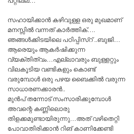
പറ്റില്ല…
സഹായിക്കാൻ കഴിവുള്ള ഒരു മുഖമാണ്
മനസ്സിൽ വന്നത് കാർത്തിക്….
ഞങ്ങൾക്കിടയിലെ പഠിപ്പിസ്റ് ..ബുജി…
ആരെയും ആകർഷിക്കുന്ന
വ്യക്തിത്വം…എല്ലാവരും ബുള്ളറ്റും
വിലകൂടിയ വണ്ടികളും കൊണ്ട്
വരുമ്പോൾ ഒരു പഴയ ബൈക്കിൽ വരുന്ന
സാധാരണക്കാരൻ..
മുൻപ് തന്നോട് സംസാരിക്കുമ്പോൾ
അവന്റെ കണ്ണിലൊരു
തിളക്കമുണ്ടായിരുന്നു…അത് വഴിതെറ്റി
പോവാതിരിക്കാൻ റിങ് കാണിക്കേണ്ടി