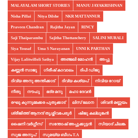
MALAYALAM SHORT STORIES
MANJU JAYAKRISHNAN
Nisha Pillai
Nitya Dilshe
NKR MATTANNUR
Praveen Chandran
Rajitha Jayan
RINCY
Saji Thaiparambu
Sajitha Thottanchery
SALINI MURALI
Siya Yousaf
Uma S Narayanan
UNNI K PARTHAN
Vijay Lalitwilloli Sathya
അഞ്ജലി മോഹൻ
അപ്പു
കണ്ണൻ സാജു
ഗിരീഷ് കാവാലം
ദിപി ഡിജു
ദിവ്യ അനു അന്തിക്കാട്
ദിവ്യ കശ്യപ്
നിവിയ റോയ്
നീതു
നൗഫു
ഭദ്ര മനു
മഹാ ദേവൻ
രഘു കുന്നുമ്മക്കര പുതുക്കാട്
ലിസ് ലോന
ശിവൻ മണ്ണയം
ശ്രീജിത്ത് ആനന്ദ് തൃശ്ശിവപേരൂർ
ഷിജു കല്ലുങ്കൻ
ഷൈനി വർഗ്ഗീസ്
സന്തോഷ് അപ്പുക്കുട്ടൻ
സിയാദ് ചിലങ്ക
സുജ അനൂപ്‌
സുമയ്യ ബീഗം T.A