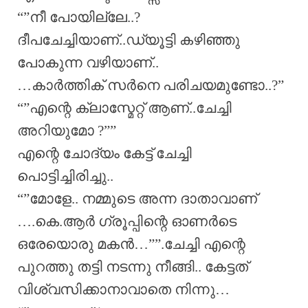
“”നീ പോയില്ലേ..?
ദീപചേച്ചിയാണ്..ഡ്യൂട്ടി കഴിഞ്ഞു
പോകുന്ന വഴിയാണ്..
…കാർത്തിക് സർനെ പരിചയമുണ്ടോ..?”
“”എന്റെ ക്ലാസ്മേറ്റ് ആണ്..ചേച്ചി
അറിയുമോ ?””
എന്റെ ചോദ്യം കേട്ട് ചേച്ചി
പൊട്ടിച്ചിരിച്ചു..
“”മോളേ.. നമ്മുടെ അന്ന ദാതാവാണ്
….കെ.ആർ ഗ്രൂപ്പിന്റെ ഓണർടെ
ഒരേയൊരു മകൻ…””.ചേച്ചി എന്റെ
പുറത്തു തട്ടി നടന്നു നീങ്ങി.. കേട്ടത്
വിശ്വസിക്കാനാവാതെ നിന്നു…