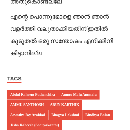
അതുകൊണ്ടല്ലേ
എന്റെ പൊന്നുമോളെ ഞാൻ ഞാൻ
വളർത്തി വലുതാക്കിയതിന് ഇതിൽ
കൂടുതൽ ഒരു സന്തോഷം എനിക്കിനി
കിട്ടാനില്ല
TAGS
Abdul Raheem Puthenchira
Ammu Malu Ammalu
AMMU SANTHOSH
ARUN KARTHIK
Aswathy Joy Arakkal
Bhagya Lekshmi
Bindhya Balan
Jisha Raheesh (Sooryakanthi)