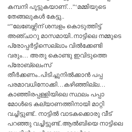
കമ്പനി പൂട്ടുകയാണ്…”‘മമ്മിയുടെ
തേങ്ങലുകൾ കേട്ടു..
“”ലേബേഴ്സിന് ശമ്പളം കൊടുത്തിട്ട്
അഞ്ചാറു മാസമായി..നാട്ടിലെ നമ്മുടെ
പ്രോപ്പർട്ടിസെല്ലാം വിൽക്കേണ്ടി
വരും… അതു കൊണ്ടു ഇവിടുത്തെ
പ്രോബ്ലെംസ്
തീർക്കണം..പിടിച്ചുനിൽക്കാൻ പപ്പ
പരമാവധിനോക്കി…കഴിഞ്ഞില്ല…
കാഞ്ഞിരപ്പള്ളിയിലെ സ്ഥലം പപ്പാ
മോൾടെ കല്യാണത്തിനായി മാറ്റി
വച്ചിട്ടുണ്ട്.. നാട്ടിൽ വാടകക്കൊരു വീട്
പറഞ്ഞു വച്ചിട്ടുണ്ട്..ആൽബിയെ നാട്ടിലെ