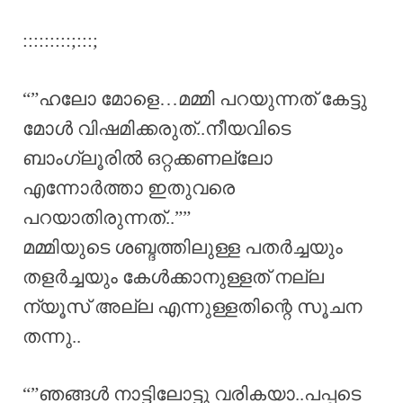
:::::::::;:::;
“”ഹലോ മോളെ…മമ്മി പറയുന്നത് കേട്ടു
മോൾ വിഷമിക്കരുത്..നീയവിടെ
ബാംഗ്ലൂരിൽ ഒറ്റക്കണല്ലോ
എന്നോർത്താ ഇതുവരെ
പറയാതിരുന്നത്..””
മമ്മിയുടെ ശബ്ദത്തിലുള്ള പതർച്ചയും
തളർച്ചയും കേൾക്കാനുള്ളത് നല്ല
ന്യൂസ് അല്ല എന്നുള്ളതിന്റെ സൂചന
തന്നു..
“”ഞങ്ങൾ നാട്ടിലോട്ടു വരികയാ..പപ്പടെ