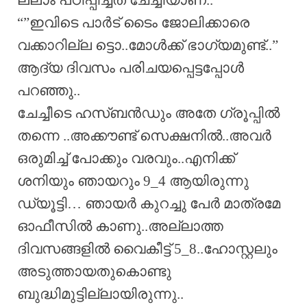
ല്ലാം പഠിപ്പിച്ചത് ചേച്ചിയാണ്..
“”ഇവിടെ പാർട് ടൈം ജോലിക്കാരെ
വക്കാറില്ല ട്ടൊ..മോൾക്ക്‌ ഭാഗ്യമുണ്ട്..”
ആദ്യ ദിവസം പരിചയപ്പെട്ടപ്പോൾ
പറഞ്ഞു..
ചേച്ചീടെ ഹസ്ബൻഡും അതേ ഗ്രൂപ്പിൽ
തന്നെ ..അക്കൗണ്ട് സെക്ഷനിൽ..അവർ
ഒരുമിച്ച് പോക്കും വരവും..എനിക്ക്
ശനിയും ഞായറും 9_4 ആയിരുന്നു
ഡ്യൂട്ടി… ഞായർ കുറച്ചു പേർ മാത്രമേ
ഓഫീസിൽ കാണു..അല്ലാത്ത
ദിവസങ്ങളിൽ വൈകീട്ട് 5_8..ഹോസ്റ്റലും
അടുത്തായതുകൊണ്ടു
ബുദ്ധിമുട്ടില്ലായിരുന്നു..