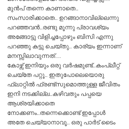
മുൻപ് തന്നെ കാണാതെ..
സംസാരിക്കാതെ.. ഉറങ്ങാനാവില്ലെന്നു
പറഞ്ഞവൻ..രണ്ടു മൂന്നു പ്രാവശ്യം
അങ്ങോട്ടു വിളിച്ചപ്പോഴും ബിസി എന്നു
പറഞ്ഞു കട്ടു ചെയ്തു.. കാര്യം ഇന്നാണ്
മനസ്സിലാവുന്നത്…
കോഴ്സ് ഇനിയും ഒരു വർഷമുണ്ട്..കംപ്ലീറ്റ്
ചെയ്തേ പറ്റൂ.. ഇതുപോലെയൊരു
ഫ്ലാറ്റിൽ ഫ്രണ്ട്‌സുമൊത്തുള്ള ജീവിതം
ഇനി നടക്കില്ല..കഴിവതും പപ്പയെ
ആശ്രയിക്കാതെ
നോക്കണം..തന്നെക്കൊണ്ട് ഇപ്പോൾ
അതേ ചെയ്യാനാവൂ.. ഒരു പാർട് ടൈം