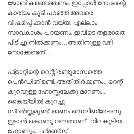
ജോബ് കണ്ടെത്തണം..ഇപ്പോൾ റോഷന്റെ
കാര്യം കൂടി പറഞ്ഞ് അവരെ
വിഷമിപ്പിക്കാൻ വയ്യ. എല്ലാം
സാവകാശം പറയണം..ഇവിടെ തളരാതെ
പിടിച്ചു നിൽക്കണം…അതിനുള്ള വഴി
നോക്കേണ്ടത്…
ഫ്ളാറ്റിന്റെ റെന്റ് രണ്ടുമാസത്തെ
പെൻഡിങ് ഉണ്ട്..അത് തീർക്കണം.. റെന്റ്
കുറവുള്ള ഹോസ്റ്റലേക്കു മാറണം..
കൈയ്യിൽ കുറച്ചു
സ്വർണ്ണമുണ്ട്..ഓണം സെലിബ്രേഷനു
ഇടാൻ കൊണ്ടു വന്നതാണ്.. വിലകൂടിയ
ഫോണും.. ഫ്രണ്ട്സ്