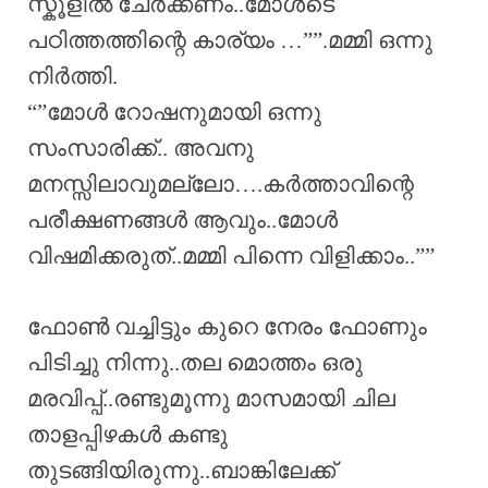
സ്കൂളിൽ ചേർക്കണം..മോൾടെ
പഠിത്തത്തിന്റെ കാര്യം …””.മമ്മി ഒന്നു
നിർത്തി.
“”മോൾ റോഷനുമായി ഒന്നു
സംസാരിക്ക്.. അവനു
മനസ്സിലാവുമല്ലോ….കർത്താവിന്റെ
പരീക്ഷണങ്ങൾ ആവും..മോൾ
വിഷമിക്കരുത്..മമ്മി പിന്നെ വിളിക്കാം..””
ഫോൺ വച്ചിട്ടും കുറെ നേരം ഫോണും
പിടിച്ചു നിന്നു..തല മൊത്തം ഒരു
മരവിപ്പ്..രണ്ടുമൂന്നു മാസമായി ചില
താളപ്പിഴകൾ കണ്ടു
തുടങ്ങിയിരുന്നു..ബാങ്കിലേക്ക്