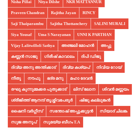
Nisha Pillai
Nitya Dilshe
NKR MATTANNUR
Praveen Chandran
Rajitha Jayan
RINCY
Saji Thaiparambu
Sajitha Thottanchery
SALINI MURALI
Siya Yousaf
Uma S Narayanan
UNNI K PARTHAN
Vijay Lalitwilloli Sathya
അഞ്ജലി മോഹൻ
അപ്പു
കണ്ണൻ സാജു
ഗിരീഷ് കാവാലം
ദിപി ഡിജു
ദിവ്യ അനു അന്തിക്കാട്
ദിവ്യ കശ്യപ്
നിവിയ റോയ്
നീതു
നൗഫു
ഭദ്ര മനു
മഹാ ദേവൻ
രഘു കുന്നുമ്മക്കര പുതുക്കാട്
ലിസ് ലോന
ശിവൻ മണ്ണയം
ശ്രീജിത്ത് ആനന്ദ് തൃശ്ശിവപേരൂർ
ഷിജു കല്ലുങ്കൻ
ഷൈനി വർഗ്ഗീസ്
സന്തോഷ് അപ്പുക്കുട്ടൻ
സിയാദ് ചിലങ്ക
സുജ അനൂപ്‌
സുമയ്യ ബീഗം T.A