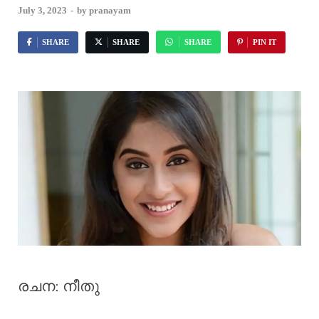
July 3, 2023
-
by
pranayam
SHARE
SHARE
SHARE
PIN IT
രചന: നീതു