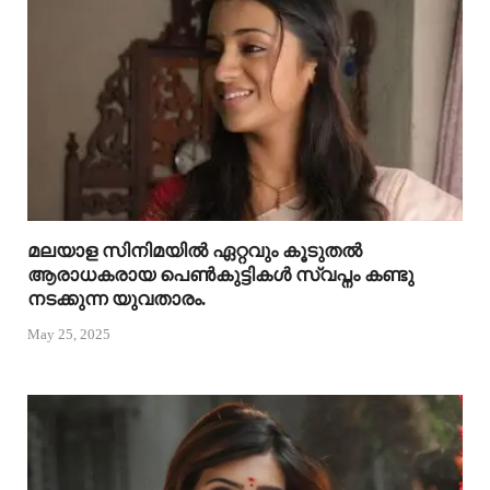
മലയാള സിനിമയിൽ ഏറ്റവും കൂടുതൽ
ആരാധകരായ പെൺകുട്ടികൾ സ്വപ്നം കണ്ടു
നടക്കുന്ന യുവതാരം.
May 25, 2025