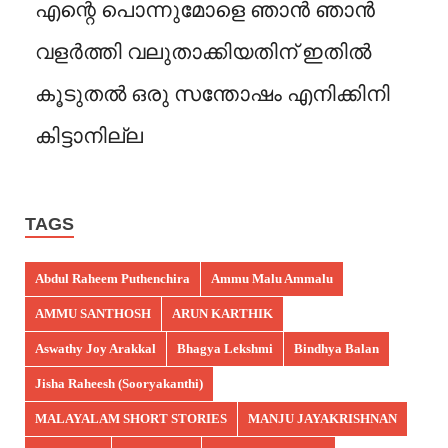
എന്റെ പൊന്നുമോളെ ഞാൻ ഞാൻ
വളർത്തി വലുതാക്കിയതിന് ഇതിൽ
കൂടുതൽ ഒരു സന്തോഷം എനിക്കിനി
കിട്ടാനില്ല
TAGS
Abdul Raheem Puthenchira
Ammu Malu Ammalu
AMMU SANTHOSH
ARUN KARTHIK
Aswathy Joy Arakkal
Bhagya Lekshmi
Bindhya Balan
Jisha Raheesh (Sooryakanthi)
MALAYALAM SHORT STORIES
MANJU JAYAKRISHNAN