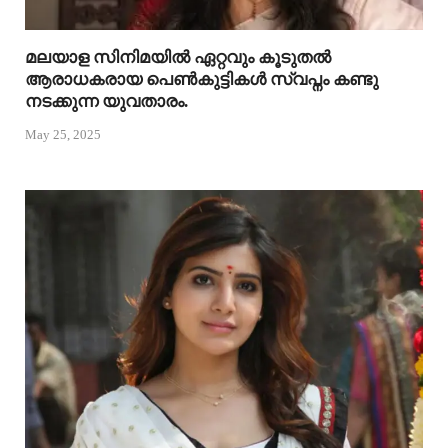
മലയാള സിനിമയിൽ ഏറ്റവും കൂടുതൽ
ആരാധകരായ പെൺകുട്ടികൾ സ്വപ്നം കണ്ടു
നടക്കുന്ന യുവതാരം.
May 25, 2025