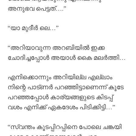
അനുഭവ പെട്ടത്….”
“യാ മുദീർ ലെ…”
“അറിയാവുന്ന അറബിയിൽ ഇക്ക
ചോദിച്ചപ്പോൾ അയാൾ കൈ മലർത്തി…
എനിക്കൊന്നും അറിയില്ല എല്ലാം
നിന്റെ പാട്ണർ പറഞ്ഞിട്ടാണെന്ന് കൂടേ
പറഞ്ഞപ്പോൾ കാര്യങ്ങളുടെ കിടപ്പ്
വശം എനിക്ക് ഏകദേശം പിടിക്കിട്ടി…”
“സ്വന്തം കൂടപ്പിറപ്പിനെ പോലെ ചങ്കയി