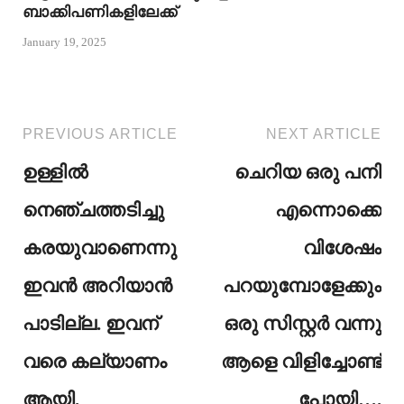
ബാക്കിപണികളിലേക്ക്
January 19, 2025
PREVIOUS ARTICLE
NEXT ARTICLE
ഉള്ളിൽ
ചെറിയ ഒരു പനി
നെഞ്ചത്തടിച്ചു
എന്നൊക്കെ
കരയുവാണെന്നു
വിശേഷം
ഇവൻ അറിയാൻ
പറയുമ്പോളേക്കും
പാടില്ല. ഇവന്
ഒരു സിസ്റ്റർ വന്നു
വരെ കല്യാണം
ആളെ വിളിച്ചോണ്ട്
ആയി.
പോയി….