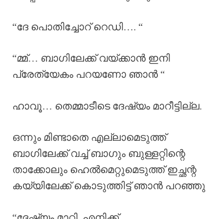
“ദേ പൊതിച്ചോറ് റെഡി…. “
“മ്മ്… ബാഗിലേക്ക് വയ്ക്കാൻ ഇനി
പ്രേത്യേകം പറയണോ ഞാൻ “
ഹാവൂ… തെമ്മാടീടെ ദേഷ്യം മാറീട്ടില്ല.
ഒന്നും മിണ്ടാതെ എല്ലാമെടുത്ത്‍
ബാഗിലേക്ക് വച്ച് ബാഗും ബുള്ളറ്റിന്റെ
താക്കോലും ഹെൽമെറ്റുമെടുത്ത്‍ ഇച്ഛന്റ
കയ്യിലേക്ക് കൊടുത്തിട്ട് ഞാൻ പറഞ്ഞു
“ദേഷ്യം മാറ്റി, എനിക്ക്