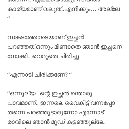
കാര്യമാണ് വലുത്..എനിക്കും… അല്ലേ
“
സങ്കടത്തോടെയാണ് ഇച്ഛൻ
പറഞ്ഞത്.ഒന്നും മിണ്ടാതെ ഞാൻ ഇച്ഛനെ
നോക്കി.. വെറുതെ ചിരിച്ചു.
“എന്നാടി ചിരിക്കണേ? “
“ഒന്നൂല്യ.. ന്റെ ഇച്ഛൻ ന്തൊരു
പാവമാണ്.. ഇന്നലെ വൈകിട്ട് വന്നപ്പോ
തന്നെ പറഞ്ഞൂടാരുന്നോ എന്നോട്.
രാവിലെ ഞാൻ മൂഡ് കളഞ്ഞൂല്ലേ.