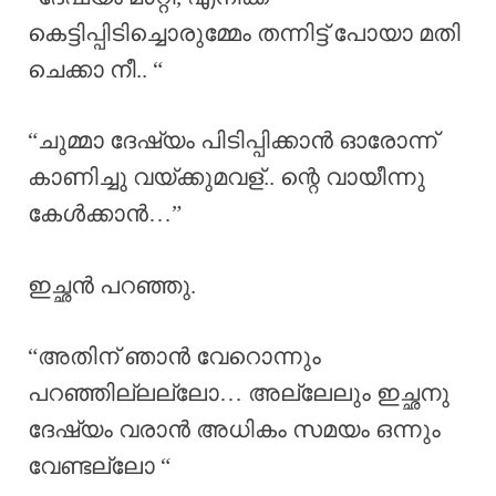
കെട്ടിപ്പിടിച്ചൊരുമ്മേം തന്നിട്ട് പോയാ മതി
ചെക്കാ നീ.. “
“ചുമ്മാ ദേഷ്യം പിടിപ്പിക്കാൻ ഓരോന്ന്
കാണിച്ചു വയ്ക്കുമവള്.. ന്റെ വായീന്നു
കേൾക്കാൻ…”
ഇച്ഛൻ പറഞ്ഞു.
“അതിന് ഞാൻ വേറൊന്നും
പറഞ്ഞില്ലല്ലോ… അല്ലേലും ഇച്ഛനു
ദേഷ്യം വരാൻ അധികം സമയം ഒന്നും
വേണ്ടല്ലോ “