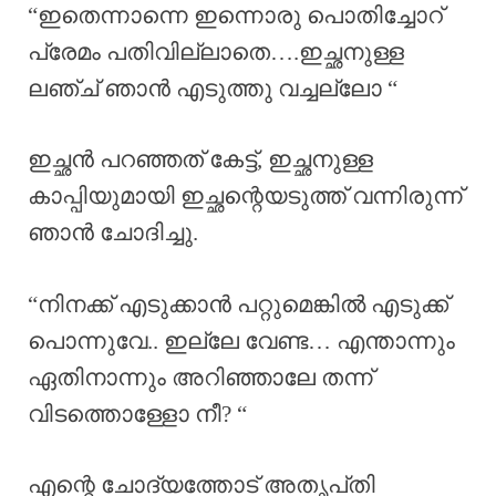
“ഇതെന്നാന്നെ ഇന്നൊരു പൊതിച്ചോറ്
പ്രേമം പതിവില്ലാതെ….ഇച്ഛനുള്ള
ലഞ്ച് ഞാൻ എടുത്തു വച്ചല്ലോ “
ഇച്ഛൻ പറഞ്ഞത് കേട്ട്, ഇച്ഛനുള്ള
കാപ്പിയുമായി ഇച്ഛന്റെയടുത്ത് വന്നിരുന്ന്
ഞാൻ ചോദിച്ചു.
“നിനക്ക് എടുക്കാൻ പറ്റുമെങ്കിൽ എടുക്ക്
പൊന്നുവേ.. ഇല്ലേ വേണ്ട… എന്താന്നും
ഏതിനാന്നും അറിഞ്ഞാലേ തന്ന്
വിടത്തൊള്ളോ നീ? “
എന്റെ ചോദ്യത്തോട് അതൃപ്‌തി