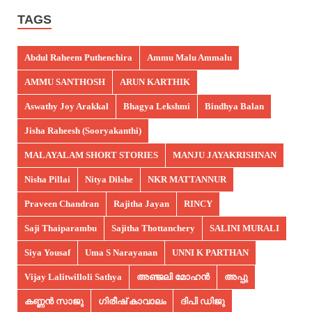
TAGS
Abdul Raheem Puthenchira
Ammu Malu Ammalu
AMMU SANTHOSH
ARUN KARTHIK
Aswathy Joy Arakkal
Bhagya Lekshmi
Bindhya Balan
Jisha Raheesh (Sooryakanthi)
MALAYALAM SHORT STORIES
MANJU JAYAKRISHNAN
Nisha Pillai
Nitya Dilshe
NKR MATTANNUR
Praveen Chandran
Rajitha Jayan
RINCY
Saji Thaiparambu
Sajitha Thottanchery
SALINI MURALI
Siya Yousaf
Uma S Narayanan
UNNI K PARTHAN
Vijay Lalitwilloli Sathya
അഞ്ജലി മോഹൻ
അപ്പു
കണ്ണൻ സാജു
ഗിരീഷ് കാവാലം
ദിപി ഡിജു