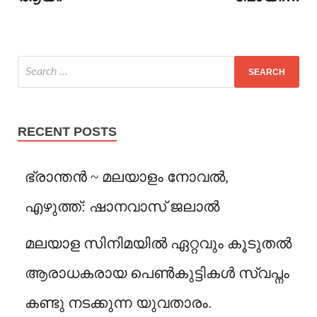
RECENT POSTS
ഭ്രാന്തൻ ~ മലയാളം നോവൽ,
എഴുത്ത്: ഷാനവാസ് ജലാൽ
മലയാള സിനിമയിൽ ഏറ്റവും കൂടുതൽ
ആരാധകരായ പെൺകുട്ടികൾ സ്വപ്നം
കണ്ടു നടക്കുന്ന യുവതാരം.