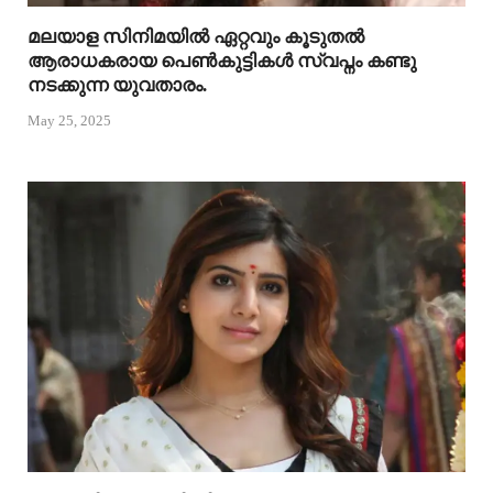
മലയാള സിനിമയിൽ ഏറ്റവും കൂടുതൽ
ആരാധകരായ പെൺകുട്ടികൾ സ്വപ്നം കണ്ടു
നടക്കുന്ന യുവതാരം.
May 25, 2025