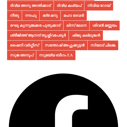
ദിവ്യ അനു അന്തിക്കാട്
ദിവ്യ കശ്യപ്
നിവിയ റോയ്
നീതു
നൗഫു
ഭദ്ര മനു
മഹാ ദേവൻ
രഘു കുന്നുമ്മക്കര പുതുക്കാട്
ലിസ് ലോന
ശിവൻ മണ്ണയം
ശ്രീജിത്ത് ആനന്ദ് തൃശ്ശിവപേരൂർ
ഷിജു കല്ലുങ്കൻ
ഷൈനി വർഗ്ഗീസ്
സന്തോഷ് അപ്പുക്കുട്ടൻ
സിയാദ് ചിലങ്ക
സുജ അനൂപ്‌
സുമയ്യ ബീഗം T.A