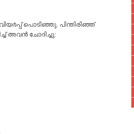
യ൪പ്പ് പൊടിഞ്ഞു. പിന്തിരിഞ്ഞ്
ച് അവൻ ചോദിച്ചു:
…