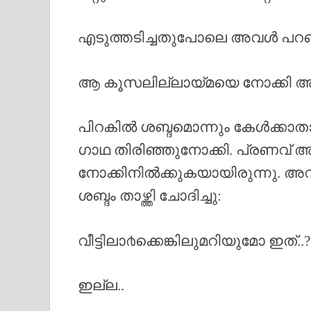
എടുത്തടിച്ചതുപോലെ അവൾ പറഞ
ആ കൂസലില്ലായ്മയെ നോക്കി അവ
പിറകിൽ ശബ്ദമൊന്നും കേൾക്കാ
ഗാഥ തിരിഞ്ഞുനോക്കി. പ്രണവ് 
നോക്കിനിൽക്കുകയായിരുന്നു. അ
ശബ്ദം താഴ്ത്തി ചോദിച്ചു:
വീട്ടിലാ൪ക്കെങ്കിലുമറിയുമോ ഇത്..?
ഇല്ല..