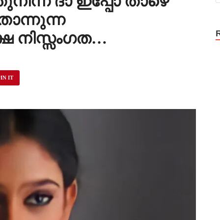
ിന്ന് ദാ ഇപ്പോ താഴെ
ോന്നുന്ന
ഷേ നിസ്സംഗത…
IN IT