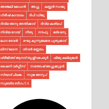
അഞ്ജലി മോഹൻ
അപ്പു
കണ്ണൻ സാജു
ഗിരീഷ് കാവാലം
ദിപി ഡിജു
ദിവ്യ അനു അന്തിക്കാട്
ദിവ്യ കശ്യപ്
നിവിയ റോയ്
നീതു
നൗഫു
ഭദ്ര മനു
മഹാ ദേവൻ
രഘു കുന്നുമ്മക്കര പുതുക്കാട്
ലിസ് ലോന
ശിവൻ മണ്ണയം
ശ്രീജിത്ത് ആനന്ദ് തൃശ്ശിവപേരൂർ
ഷിജു കല്ലുങ്കൻ
ഷൈനി വർഗ്ഗീസ്
സന്തോഷ് അപ്പുക്കുട്ടൻ
സിയാദ് ചിലങ്ക
സുജ അനൂപ്‌
സുമയ്യ ബീഗം T.A