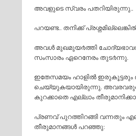
അവളുടെ സ്വരം പതറിയിരുന്നു..
പറയണ്ട.. തനിക്ക് പ്രശ്നമില്ലെങ്
അവൾ മുഖമുയ൪ത്തി ചോദ്യഭാവത
സംസാരം ഏറെനേരം തുട൪ന്നു.
ഇതേസമയം ഹാളിൽ ഇരുകൂട്ടരും ഭ
ചെയ്യുകയായിരുന്നു. അവരവരുടെ സ്
കുറക്കാതെ എല്ലാം തീരുമാനിക്കാൻ
പ്രണവ് പുറത്തിറങ്ങി വന്നതും എല
തീരുമാനങ്ങൾ പറഞ്ഞു: