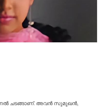
ാണൽ ചടങ്ങാണ്. അവൻ സുമുഖൻ,