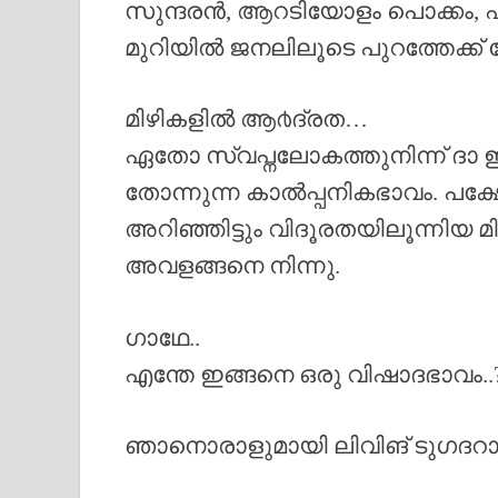
സുന്ദരൻ, ആറടിയോളം പൊക്കം, 
മുറിയിൽ ജനലിലൂടെ പുറത്തേക്ക് ന
മിഴികളിൽ ആ൪ദ്രത…
ഏതോ സ്വപ്നലോകത്തുനിന്ന് ദാ ഇ
തോന്നുന്ന കാൽപ്പനികഭാവം. പക
അറിഞ്ഞിട്ടും വിദൂരതയിലൂന്നിയ മി
അവളങ്ങനെ നിന്നു.
ഗാഥേ..
എന്തേ ഇങ്ങനെ ഒരു വിഷാദഭാവം..
ഞാനൊരാളുമായി ലിവിങ് ടുഗദറാ