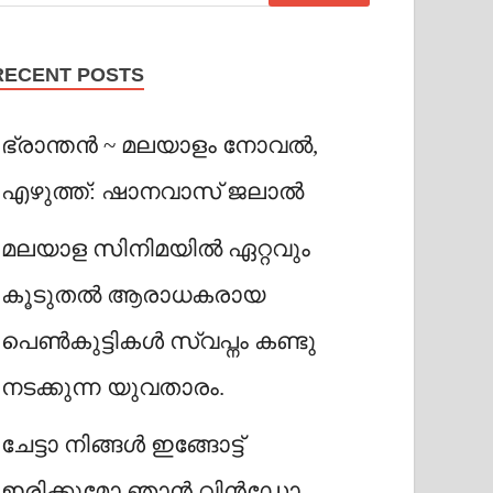
RECENT POSTS
ഭ്രാന്തൻ ~ മലയാളം നോവൽ,
എഴുത്ത്: ഷാനവാസ് ജലാൽ
മലയാള സിനിമയിൽ ഏറ്റവും
കൂടുതൽ ആരാധകരായ
പെൺകുട്ടികൾ സ്വപ്നം കണ്ടു
നടക്കുന്ന യുവതാരം.
ചേട്ടാ നിങ്ങൾ ഇങ്ങോട്ട്
ഇരിക്കുമോ ഞാൻ വിൻഡോ