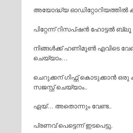
അയോദ്ധ്യ ഓഡിറ്റോറിയത്തിൽ 
പിറ്റേന്ന് റിസപ്ഷൻ ഹോട്ടൽ ബ്
നിങ്ങൾക്ക് ഹണിമൂൺ എവിടെ വേണ
ചെയ്യാം…
ചെറുക്കന് ഗിഫ്റ്റ് കൊടുക്കാൻ ഒരു
സജസ്റ്റ് ചെയ്യാം..
ഏയ്… അതൊന്നും വേണ്ട..
പ്രണവ് പെട്ടെന്ന് ഇടപെട്ടു.