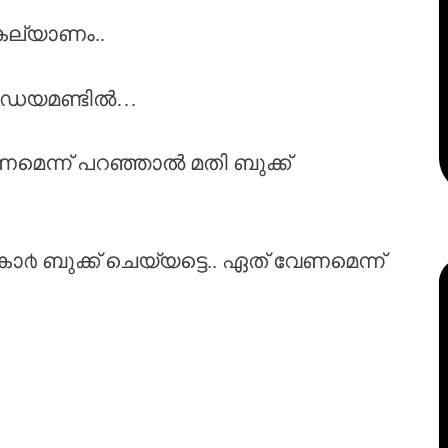
കല്യാണം..
ലൂ ഡയമണ്ടിൽ…
മെന്ന് പറഞ്ഞാൽ മതി ബുക്ക്
 കാ൪ ബുക്ക് ചെയ്യട്ടെ.. ഏത് വേണമെന്ന്