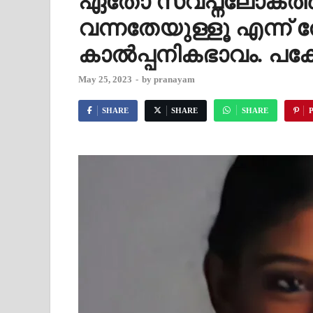
ഏതോ സ്വപ്നലോകത്തുന
വന്നതേയുള്ളൂ എന്ന് ത
കാൽപ്പനികഭാവം. പക്
May 25, 2023
-
by
pranayam
SHARE
SHARE
SHARE
P