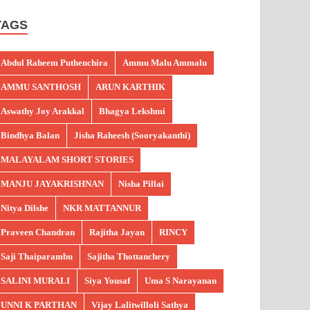
TAGS
Abdul Raheem Puthenchira
Ammu Malu Ammalu
AMMU SANTHOSH
ARUN KARTHIK
Aswathy Joy Arakkal
Bhagya Lekshmi
Bindhya Balan
Jisha Raheesh (Sooryakanthi)
MALAYALAM SHORT STORIES
MANJU JAYAKRISHNAN
Nisha Pillai
Nitya Dilshe
NKR MATTANNUR
Praveen Chandran
Rajitha Jayan
RINCY
Saji Thaiparambu
Sajitha Thottanchery
SALINI MURALI
Siya Yousaf
Uma S Narayanan
UNNI K PARTHAN
Vijay Lalitwilloli Sathya