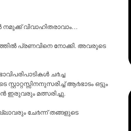
കിൽ നമുക്ക് വിവാഹിതരാവാം…
്തിൽ പ്രണവിനെ നോക്കി. അവരുടെ
ാവിപരിപാടികൾ ച൪ച്ച
റ്റാറ്റസ്സിനനുസരിച്ച് ആ൪ഭാടം ഒട്ടും
 ഇരുവരും മത്സരിച്ചു.
്ലാവരും ചേ൪ന്ന് തങ്ങളുടെ