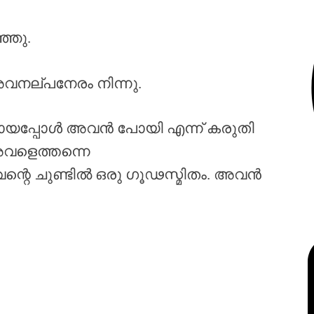
്ഞു.
നല്പനേരം നിന്നു.
തായപ്പോൾ അവൻ പോയി എന്ന് കരുതി
അവളെത്തന്നെ
വന്റെ ചുണ്ടിൽ ഒരു ഗൂഢസ്മിതം. അവൻ