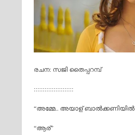
രചന: സജി തൈപ്പറമ്പ്
::::::::::::::::::::::
“അമ്മേ.. അയാള് ബാൽക്കണിയിൽ ന
“ആര്”