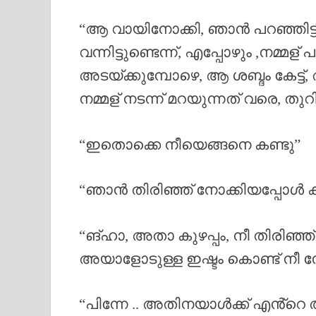
“ആ വായിനോക്കി, ഞാൻ പറഞ്ഞിട്
വന്നിട്ടുണ്ടെന്ന്, എപ്പോഴും ,നമ്മള്
അടയ്ക്കുമ്പോഴെ, ആ ശബ്ദം കേട്ട്
നമ്മള് നടന്ന് മറയുന്നത് വരെ, തുറിച
“ഇതൊക്കെ നീയെങ്ങനെ കണ്ടു”
“ഞാൻ തിരിഞ്ഞ് നോക്കിയപ്പോൾ 
“ങ്ഹാ, അതാ കുഴപ്പം, നീ തിരിഞ്
അയാളോടുള്ള ഇഷ്ടം കൊണ്ട് നീ ന
“പിന്നേ .. അതിനയാൾക്ക് എൻ്റെ