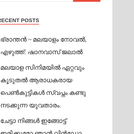
RECENT POSTS
ഭ്രാന്തൻ ~ മലയാളം നോവൽ,
എഴുത്ത്: ഷാനവാസ് ജലാൽ
മലയാള സിനിമയിൽ ഏറ്റവും
കൂടുതൽ ആരാധകരായ
പെൺകുട്ടികൾ സ്വപ്നം കണ്ടു
നടക്കുന്ന യുവതാരം.
ചേട്ടാ നിങ്ങൾ ഇങ്ങോട്ട്
ഇരിക്കുമോ ഞാൻ വിൻഡോ