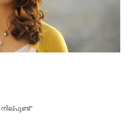
ില്പുണ്ട്”