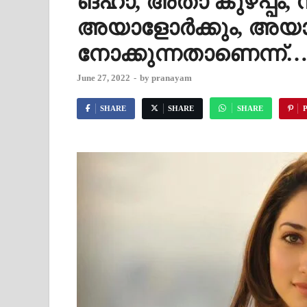
ങ്ഹാ, അതാ കുഴപ്പം, 
അയാളോർക്കും, അയാളോ
നോക്കുന്നതാണെന്ന്
June 27, 2022
-
by
pranayam
SHARE
SHARE
SHARE
P