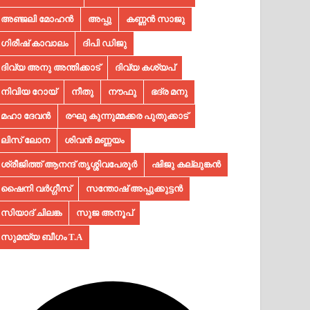
അഞ്ജലി മോഹൻ
അപ്പു
കണ്ണൻ സാജു
ഗിരീഷ് കാവാലം
ദിപി ഡിജു
ദിവ്യ അനു അന്തിക്കാട്
ദിവ്യ കശ്യപ്
നിവിയ റോയ്
നീതു
നൗഫു
ഭദ്ര മനു
മഹാ ദേവൻ
രഘു കുന്നുമ്മക്കര പുതുക്കാട്
ലിസ് ലോന
ശിവൻ മണ്ണയം
ശ്രീജിത്ത് ആനന്ദ് തൃശ്ശിവപേരൂർ
ഷിജു കല്ലുങ്കൻ
ഷൈനി വർഗ്ഗീസ്
സന്തോഷ് അപ്പുക്കുട്ടൻ
സിയാദ് ചിലങ്ക
സുജ അനൂപ്‌
സുമയ്യ ബീഗം T.A