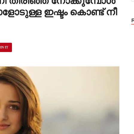
നീ തിരിഞ്ഞ് നോക്കുമ്പോൾ
ടുള്ള ഇഷ്ടം കൊണ്ട് നീ
…
IN IT