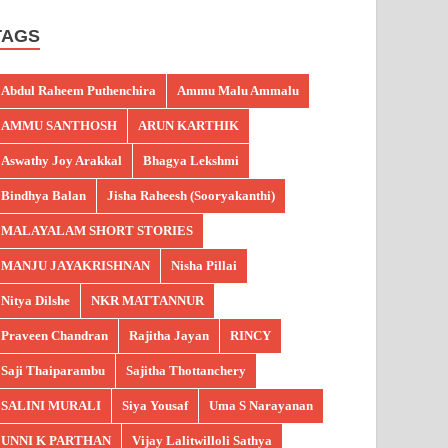
TAGS
Abdul Raheem Puthenchira
Ammu Malu Ammalu
AMMU SANTHOSH
ARUN KARTHIK
Aswathy Joy Arakkal
Bhagya Lekshmi
Bindhya Balan
Jisha Raheesh (Sooryakanthi)
MALAYALAM SHORT STORIES
MANJU JAYAKRISHNAN
Nisha Pillai
Nitya Dilshe
NKR MATTANNUR
Praveen Chandran
Rajitha Jayan
RINCY
Saji Thaiparambu
Sajitha Thottanchery
SALINI MURALI
Siya Yousaf
Uma S Narayanan
UNNI K PARTHAN
Vijay Lalitwilloli Sathya