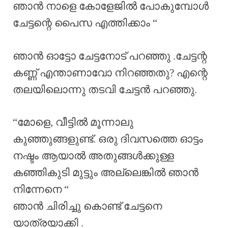
ഞാൻ നാളെ കോളേജിൽ പോകുമ്പോൾ
ചേട്ടന്റെ പൈസ എത്തിക്കാം “
ഞാൻ ഓട്ടോ ചേട്ടനോട് പറഞ്ഞു .ചേട്ടന്റ
കണ്ണ് എന്താണാവോ നിറഞ്ഞതു? എന്റെ
തലയിലൊന്നു തടവി ചേട്ടൻ പറഞ്ഞു.
“മോളെ, വീട്ടിൽ മൂന്നാലു
കുഞ്ഞുങ്ങളുണ്ട്. ഒരു ദിവസത്തെ ഓട്ടം
നഷ്ടം ആയാൽ അതുങ്ങൾക്കുള്ള
കഞ്ഞികുടി മുട്ടും അല്ലെങ്കിൽ ഞാൻ
നിന്നേനെ “
ഞാൻ ചിരിച്ചു കൊണ്ട് ചേട്ടനെ
യാത്രയാക്കി .