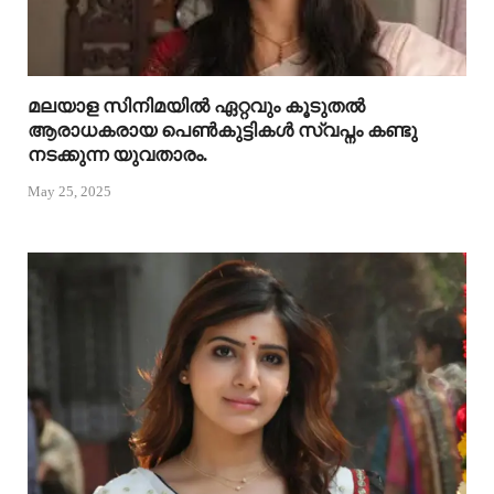
മലയാള സിനിമയിൽ ഏറ്റവും കൂടുതൽ
ആരാധകരായ പെൺകുട്ടികൾ സ്വപ്നം കണ്ടു
നടക്കുന്ന യുവതാരം.
May 25, 2025