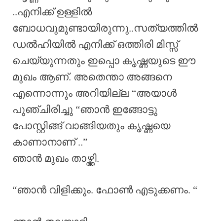
..എനിക്ക് ഉള്ളിൽ
ബോധവുമുണ്ടായിരുന്നു..സത്യത്തിൽ
ഡൽഹിയിൽ എനിക്ക് ഒത്തിരി മിസ്സ്‌
ചെയ്യുന്നതും ഇപ്പൊ കൃഷ്ണയുടെ ഈ
മുഖം ആണ്. അതെന്താ അങ്ങനെ
എന്നൊന്നും അറിയില്ല “അയാൾ
പുഞ്ചിരിച്ചു “ഞാൻ ഇങ്ങോട്ടു
പോസ്റ്റിങ്ങ് വാങ്ങിയതും കൃഷ്ണയെ
കാണാനാണ് ..”
ഞാൻ മുഖം താഴ്ത്തി.
“ഞാൻ വിളിക്കും. ഫോൺ എടുക്കണം. “