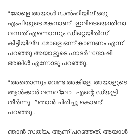
“മോളെ അയാൾ ഡൽഹിയില് ഒരു
എംപിയുടെ മകനാണ് ..ഇവിടെയെന്തിനാ
വന്നത് എന്നൊന്നും ഡീറ്റെയിൽസ്
കിട്ടിയില്ല .മോളെ ഒന്ന് കാണണം എന്ന്
പറഞ്ഞു അയാളുടെ ഫാദർ “ജോഷി
അങ്കിൾ എന്നോടു പറഞ്ഞു.
“അതൊന്നും വേണ്ട അങ്കിളേ. അയാളുടെ
ആൾക്കാർ വന്നല്ലോ ..എന്റെ ഡ്യൂട്ടി
തീർന്നു ..”ഞാൻ ചിരിച്ചു കൊണ്ട്
പറഞ്ഞു .
ഞാൻ സത്യം ആണ് പറഞ്ഞത്. അയാൾ