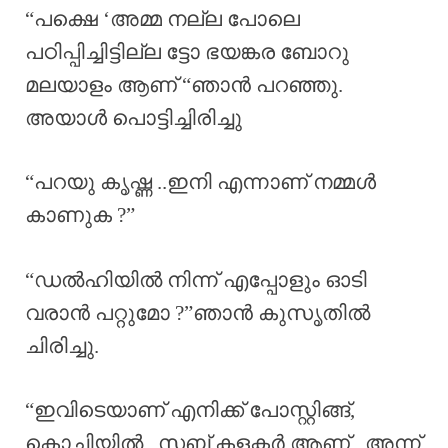
“പക്ഷെ ‘അമ്മ നല്ല പോലെ
പഠിപ്പിച്ചിട്ടില്ല ട്ടോ ഭയങ്കര ബോറു
മലയാളം ആണ് “ഞാൻ പറഞ്ഞു.
അയാൾ പൊട്ടിച്ചിരിച്ചു
“പറയു കൃഷ്ണ ..ഇനി എന്നാണ് നമ്മൾ
കാണുക ?”
“ഡൽഹിയിൽ നിന്ന് എപ്പോളും ഓടി
വരാൻ പറ്റുമോ ?”ഞാൻ കുസൃതിൽ
ചിരിച്ചു.
“ഇവിടെയാണ് എനിക്ക് പോസ്റ്റിങ്ങ്,
കൊച്ചിയിൽ ..സബ് കളക്ടർ ആണ് ..അന്ന്