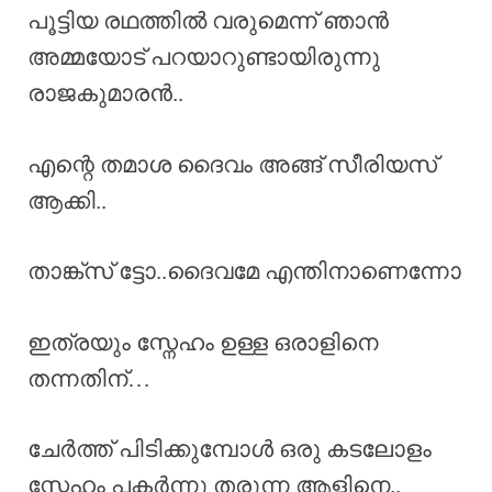
പൂട്ടിയ രഥത്തിൽ വരുമെന്ന് ഞാൻ
അമ്മയോട് പറയാറുണ്ടായിരുന്നു
രാജകുമാരൻ..
എന്റെ തമാശ ദൈവം അങ്ങ് സീരിയസ്
ആക്കി..
താങ്ക്സ് ട്ടോ..ദൈവമേ എന്തിനാണെന്നോ
ഇത്രയും സ്നേഹം ഉള്ള ഒരാളിനെ
തന്നതിന്…
ചേർത്ത് പിടിക്കുമ്പോൾ ഒരു കടലോളം
സ്നേഹം പകർന്നു തരുന്ന ആളിനെ..