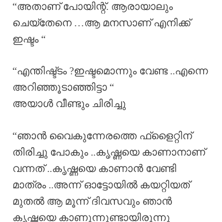
“അതാണ് പോയിന്റ്. ആരായാലും
ചെയ്തേനെ …ആ മനസാണ് എനിക്ക്
ഇഷ്ടം “
“എന്തിഷ്ട്ടം ?ഇഷ്ടമൊന്നും വേണ്ട ..എന്നെ
അറിഞ്ഞൂടാഞ്ഞിട്ടാ “
അയാൾ വീണ്ടും ചിരിച്ചു
“ഞാൻ വൈകുന്നേരത്തെ ഫ്‌ളൈറ്റിന്
തിരിച്ചു പോകും ..കൃഷ്ണയെ കാണാനാണ്
വന്നത് ..കൃഷ്ണയെ കാണാൻ വേണ്ടി
മാത്രം ..അന്ന് ഓട്ടോയിൽ കയറ്റിയത്
മുതൽ ആ മൂന്ന് ദിവസവും ഞാൻ
കൃഷ്ണയെ കാണുന്നുണ്ടായിരുന്നു