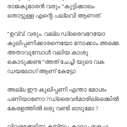
രാജകുമാരൻ വരും “കുട്ടിക്കാലം
തൊട്ടുള്ള എന്റെ പല്ലവി ആണത്.
“ഉവ്വ്. വരും. വല്ല ഡ്രൈവറേയോ
കൂലിപ്പണിക്കാരനെയോ നോക്കാം അമ്മെ.
അതാവുമ്പോൾ വലിയ കാശു
കൊടുക്കണ്ട “അത് ചേച്ചി യുടെ വക
ഡയലോഗ് ആണ് കേട്ടോ
അല്ല ഈ കൂലിപ്പണി എന്താ മോശം
പണിയാണോ ?ഡ്രൈവർമാരില്ലെങ്കിൽ
കേരളത്തിൽ ഒരു വണ്ടി ഓടുമോ ?
വിവരക്കേടിനു കയ്യും കാലും മുളച്ചു