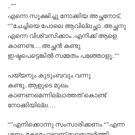
..””
എന്നെ സൂക്ഷിച്ചു നോക്കിയ അച്ഛനോട്,
“”ചേച്ചിയെ പോലെ ആവില്ലച്ഛാ..അച്ഛനു
എന്നെ വിശ്വസിക്കാം..എനിക്ക് ആളെ
കാണണ്ട….അച്ഛൻ കണ്ടു
ഇഷ്ടപെട്ടെങ്കിൽ സമ്മതം പഞ്ഞോളൂ..”‘
പയ്യനും കുടുംബവും വന്നു
കണ്ടു..ആളുടെ മുഖം
കാണണമെന്നില്ലാത്തത് കൊണ്ട്
നോക്കിയില്ല….
“”എനിക്കൊന്നു സംസാരിക്കണം “”എന്ന
ശബ്ദം കേട്ടപ്പോഴാണ് മുഖമുയർത്തി