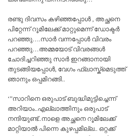
രണ്ടു ദിവസം കഴിഞ്ഞപ്പോൾ , അച്ഛനെ
പിറ്റേന്ന് റൂമിലേക്ക്‌ മാറ്റുമെന്ന് ഡോക്ടർ
പറഞ്ഞു….സാർ വന്നപ്പോൾ വിവരം
പറഞ്ഞു…അമ്മയോട് വിവരങ്ങൾ
ചോദിച്ചറിഞ്ഞു സാർ ഇറങ്ങാനായി
തുടങ്ങിയപ്പോൾ, വേഗം ഫ്ലാസ്ക്‌മെടുത്ത്
ഞാനും ഒപ്പമിറങ്ങി..
‘”സാറിനെ ഒരുപാട് ബുദ്ധിമുട്ടിച്ചെന്ന്
അറിയാം..എല്ലാത്തിനും ഒരുപാട്
നന്ദിയുണ്ട്..നാളെ അച്ഛനെ റൂമിലേക്ക്‌
മാറ്റിയാൽ പിന്നെ കുഴപ്പമില്ല.. ഒറ്റക്ക്