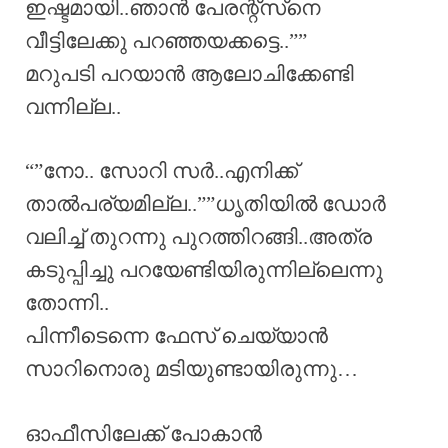
ഇഷ്ടമായി..ഞാൻ പേരന്റ്സ്‌നെ
വീട്ടിലേക്കു പറഞ്ഞയക്കട്ടെ..””
മറുപടി പറയാൻ ആലോചിക്കേണ്ടി
വന്നില്ല..
“”നോ.. സോറി സർ..എനിക്ക്
താൽപര്യമില്ല..””ധൃതിയിൽ ഡോർ
വലിച്ച് തുറന്നു പുറത്തിറങ്ങി..അത്ര
കടുപ്പിച്ചു പറയേണ്ടിയിരുന്നില്ലെന്നു
തോന്നി..
പിന്നീടെന്നെ ഫേസ് ചെയ്യാൻ
സാറിനൊരു മടിയുണ്ടായിരുന്നു…
ഓഫീസിലേക്ക് പോകാൻ