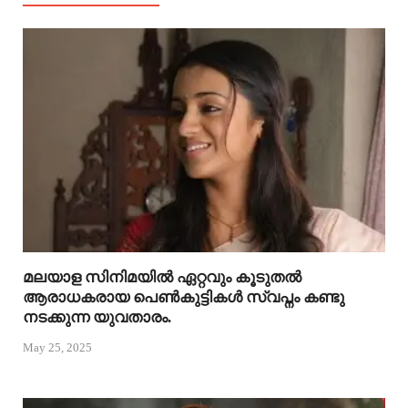
മലയാള സിനിമയിൽ ഏറ്റവും കൂടുതൽ
ആരാധകരായ പെൺകുട്ടികൾ സ്വപ്നം കണ്ടു
നടക്കുന്ന യുവതാരം.
May 25, 2025