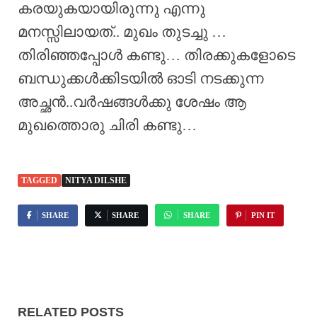
കരയുകയായിരുന്നു എന്നു
മനസ്സിലായത്.. മുഖം തുടച്ചു …
തിരിഞ്ഞപ്പോൾ കണ്ടു… തിരക്കുകളോടെ
ബന്ധുക്കൾക്കിടയിൽ ഓടി നടക്കുന്ന
അച്ഛൻ..വർഷങ്ങൾക്കു ശേഷം ആ
മുഖത്തൊരു ചിരി കണ്ടു…
TAGGED
NITYA DILSHE
SHARE
SHARE
SHARE
PIN IT
RELATED POSTS