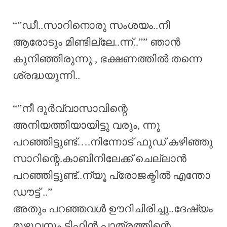
“”ഡീ..സാറിനൊരു സംശയം..നീ
ആരോടും മിണ്ടില്ലേ..ന്ന്..”” ഞാൻ
കുനിഞ്ഞിരുന്നു , ഭക്ഷണത്തിൽ തന്നെ
ശ്രദ്ധയൂന്നി..
“”നീ ദുർവ്വാസാവിന്റെ
അനിയത്തിയായിട്ടു വരും, ന്നു
പറഞ്ഞിട്ടുണ്ട്….നിന്നോട് ഫുഡ്‌ കഴിഞ്ഞു
സാറിന്റെ.കാബിനിലേക്ക്‌ ചെല്ലാൻ
പറഞ്ഞിട്ടുണ്ട്..ന്യൂ പ്രോജക്ടിൽ എന്തോ
ഡൗട്ട് ..”
അതും പറഞ്ഞവൾ ഊറിചിരിച്ചു..ദേഷ്യം
മുഴുവനും ടിഫിൻ പാത്രത്തിന്റെ