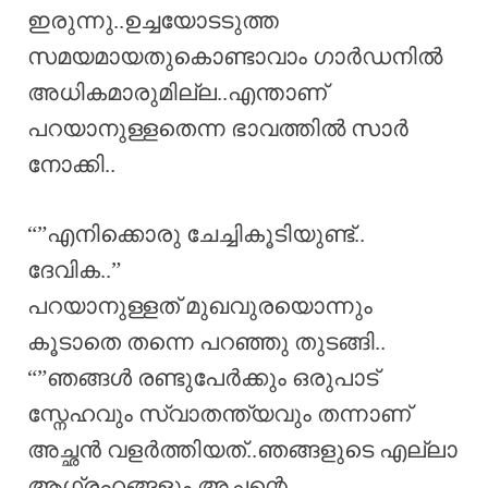
ഇരുന്നു..ഉച്ചയോടടുത്ത
സമയമായതുകൊണ്ടാവാം ഗാർഡനിൽ
അധികമാരുമില്ല..എന്താണ്
പറയാനുള്ളതെന്ന ഭാവത്തിൽ സാർ
നോക്കി..
“”എനിക്കൊരു ചേച്ചികൂടിയുണ്ട്..
ദേവിക..”
പറയാനുള്ളത് മുഖവുരയൊന്നും
കൂടാതെ തന്നെ പറഞ്ഞു തുടങ്ങി..
“”ഞങ്ങൾ രണ്ടുപേർക്കും ഒരുപാട്
സ്നേഹവും സ്വാതന്ത്യവും തന്നാണ്
അച്ഛൻ വളർത്തിയത്..ഞങ്ങളുടെ എല്ലാ
ആഗ്രഹങ്ങളും അച്ഛന്റെ