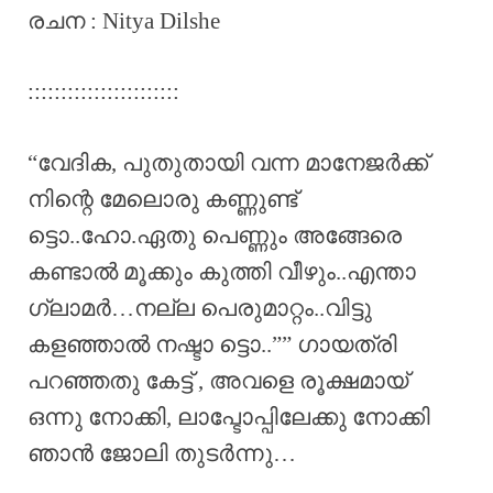
രചന : Nitya Dilshe
:::::::::::::::::::::::
“വേദിക, പുതുതായി വന്ന മാനേജർക്ക്
നിന്റെ മേലൊരു കണ്ണുണ്ട്
ട്ടൊ..ഹോ.ഏതു പെണ്ണും അങ്ങേരെ
കണ്ടാൽ മൂക്കും കുത്തി വീഴും..എന്താ
ഗ്ലാമർ…നല്ല പെരുമാറ്റം..വിട്ടു
കളഞ്ഞാൽ നഷ്ടാ ട്ടൊ..”” ഗായത്രി
പറഞ്ഞതു കേട്ട് , അവളെ രൂക്ഷമായ്‌
ഒന്നു നോക്കി, ലാപ്ടോപ്പിലേക്കു നോക്കി
ഞാൻ ജോലി തുടർന്നു…