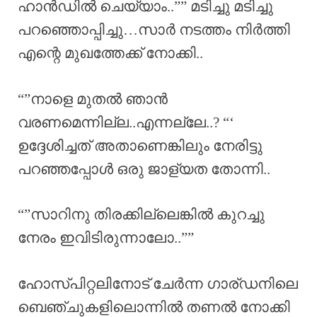
ഹാൻഡിൽ ചെയ്യാം..”” മടിച്ചു മടിച്ചു
പറഞ്ഞൊപ്പിച്ചു…സാർ നടത്തം നിർത്തി
എന്റെ മുഖത്തേക്ക് നോക്കി..
“”നാളെ മുതൽ ഞാൻ
വരണമെന്നില്ല..എന്നല്ലേ..? “‘
ഉദ്ദേശിച്ചത് അതാണെങ്കിലും നേരിട്ടു
പറഞ്ഞപ്പോൾ ഒരു ജാള്യത തോന്നി..
“”സാറിനു തിരക്കില്ലെങ്കിൽ കുറച്ചു
നേരം ഇവിടിരുന്നാലോ..””
ഹോസ്പിറ്റലിനോട് ചേർന്ന ഗാര്ഡനിലെ
ബെഞ്ചുകളിലൊന്നിൽ തണൽ നോക്കി