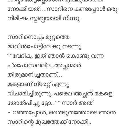
നോക്കിയത്….സാറിനെ കണ്ടപ്പോൾ ഒരു
നിമിഷം സ്തബ്ധയായി നിന്നു..
സാറിനൊപ്പം മുറ്റത്തെ
മാവിൻചോട്ടിലേക്കു നടന്നു
“”വേദിക, ഇത് ഞാൻ കൊണ്ടു വന്ന
പ്രപോസലല്ല..അച്ഛന്മാർ
തീരുമാനിച്ചതാണ്…
മകളാണ് ഗ്രേറ്റ്‌ എന്നു
വിചാരിച്ചിരുന്നു..പക്ഷെ അച്ഛൻ മകളെ
തോൽപിച്ചു ട്ടോ.. “” സാർ അത്
പറഞ്ഞപ്പോൾ, ഒരത്ഭുതത്തോടെ ഞാൻ
സാറിന്റെ മുഖത്തേക്ക് നോക്കി..