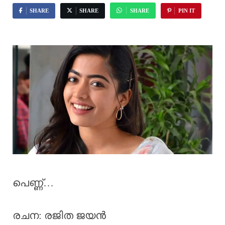
SHARE
SHARE
SHARE
PIN IT
പെണ്ണ്…
രചന: രജിത ജയൻ