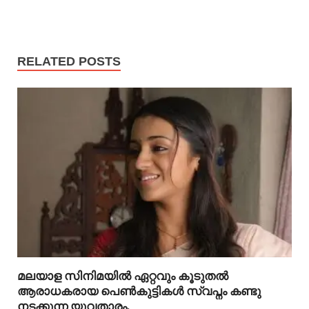
RELATED POSTS
മലയാള സിനിമയിൽ ഏറ്റവും കൂടുതൽ
ആരാധകരായ പെൺകുട്ടികൾ സ്വപ്നം കണ്ടു
നടക്കുന്ന യുവതാരം.