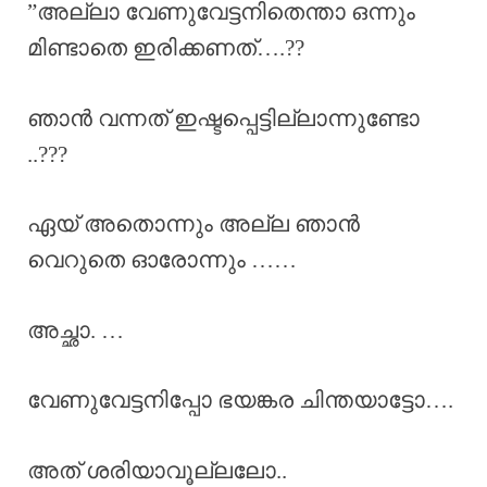
”അല്ലാ വേണുവേട്ടനിതെന്താ ഒന്നും
മിണ്ടാതെ ഇരിക്കണത്….??
ഞാൻ വന്നത് ഇഷ്ടപ്പെട്ടില്ലാന്നുണ്ടോ
..???
ഏയ് അതൊന്നും അല്ല ഞാൻ
വെറുതെ ഓരോന്നും ……
അച്ഛാ. …
വേണുവേട്ടനിപ്പോ ഭയങ്കര ചിന്തയാട്ടോ….
അത് ശരിയാവൂല്ലലോ..