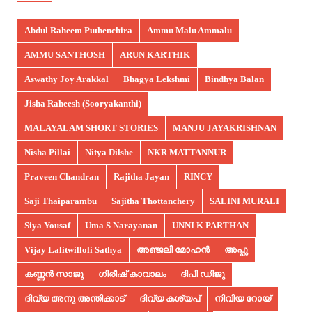
Abdul Raheem Puthenchira
Ammu Malu Ammalu
AMMU SANTHOSH
ARUN KARTHIK
Aswathy Joy Arakkal
Bhagya Lekshmi
Bindhya Balan
Jisha Raheesh (Sooryakanthi)
MALAYALAM SHORT STORIES
MANJU JAYAKRISHNAN
Nisha Pillai
Nitya Dilshe
NKR MATTANNUR
Praveen Chandran
Rajitha Jayan
RINCY
Saji Thaiparambu
Sajitha Thottanchery
SALINI MURALI
Siya Yousaf
Uma S Narayanan
UNNI K PARTHAN
Vijay Lalitwilloli Sathya
അഞ്ജലി മോഹൻ
അപ്പു
കണ്ണൻ സാജു
ഗിരീഷ് കാവാലം
ദിപി ഡിജു
ദിവ്യ അനു അന്തിക്കാട്
ദിവ്യ കശ്യപ്
നിവിയ റോയ്