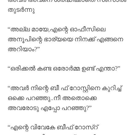
തുടർന്നു
“അല്ല മായേ,എന്റെ ഓഫീസിലെ
അനൂപിന്റെ ഭാര്യയെ നിനക്ക് എങ്ങനെ
അറിയാം?”
“ഒരിക്കൽ കണ്ട ഒരോർമ്മ ഉണ്ട് എന്താ?”
“അവർ നിന്റെ ബീ ഫ് റോസ്റ്റിനെ കുറിച്ച്
ഒക്കെ പറഞ്ഞു..നീ അതൊക്കെ
അവരോടു എപ്പോ പറഞ്ഞു?”
“എന്റെ വിവേകേ ബീഫ് റോസ്‌റ്