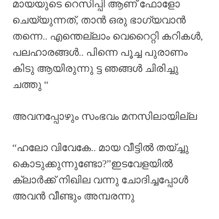
മായയുടെ റെസിപ്പി ആണ് ഫോളോ
ചെയ്യുന്നത്, താൻ ഒരു ഭാഗ്യവാൻ
തന്നെ.. എന്തെല്ലാം വെറൈറ്റി കറികൾ,
പലഹാരങ്ങൾ.. പിന്നെ പൂച്ച പുരാണം
കിടു ആയിരുന്നു ട്ട ഞങ്ങൾ ചിരിച്ചു
ചത്തു “
അവനപ്പോഴും സംഭവം മനസിലായില്ല
“ഹലോ വിവേകേ.. മായ വീട്ടിൽ തയ്ച്ചു
കൊടുക്കുന്നുണ്ടോ?”ഇടവേളയിൽ
ക്ലാർക്ക് നിഖില വന്നു ചോദിച്ചപ്പോൾ
അവൻ വീണ്ടും അമ്പരന്നു