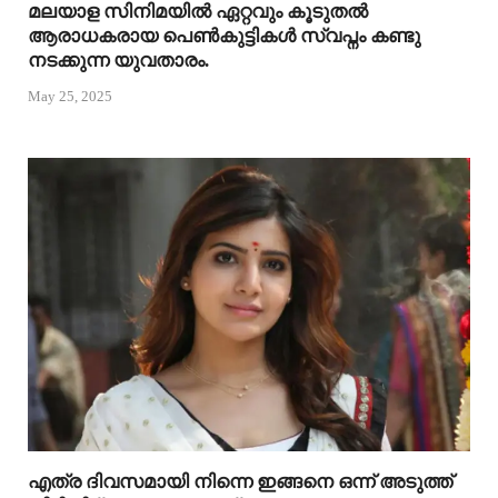
മലയാള സിനിമയിൽ ഏറ്റവും കൂടുതൽ
ആരാധകരായ പെൺകുട്ടികൾ സ്വപ്നം കണ്ടു
നടക്കുന്ന യുവതാരം.
May 25, 2025
എത്ര ദിവസമായി നിന്നെ ഇങ്ങനെ ഒന്ന് അടുത്ത്