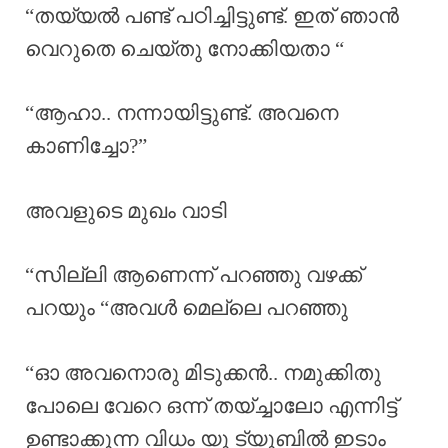
“തയ്യൽ പണ്ട് പഠിച്ചിട്ടുണ്ട്. ഇത് ഞാൻ
വെറുതെ ചെയ്തു നോക്കിയതാ “
“ആഹാ.. നന്നായിട്ടുണ്ട്. അവനെ
കാണിച്ചോ?”
അവളുടെ മുഖം വാടി
“സില്ലി ആണെന്ന് പറഞ്ഞു വഴക്ക്
പറയും “അവൾ മെല്ലെ പറഞ്ഞു
“ഓ അവനൊരു മിടുക്കൻ.. നമുക്കിതു
പോലെ വേറെ ഒന്ന് തയ്ച്ചാലോ എന്നിട്ട്
ഉണ്ടാക്കുന്ന വിധം യൂ ട്യൂബിൽ ഇടാം