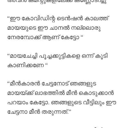
“ഈ കോവിഡിന്റ ടെൻഷൻ കാലത്ത്
മായയുടെ ഈ ചാനൽ നല്ലൊരു
നേരമ്പോക്ക് ആണ് കേട്ടോ “
“മായചേച്ചി പൂച്ചക്കുട്ടികളെ ഒന്ന് കൂടി
കാണിക്കണേ “
“മീൻകാരൻ ചേട്ടനോട് ഞങ്ങളുട
മായയ്ക്ക് ലാഭത്തിൽ മീൻ കൊടുക്കാൻ
പറയാം കേട്ടോ. ഞങ്ങളുടെ വീട്ടിലും ഈ
ചേട്ടനാ മീൻ തരുന്നത്.”