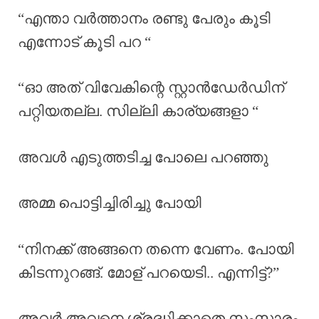
“എന്താ വർത്താനം രണ്ടു പേരും കൂടി
എന്നോട് കൂടി പറ “
“ഓ അത് വിവേകിന്റെ സ്റ്റാൻഡേർഡിന്
പറ്റിയതല്ല. സില്ലി കാര്യങ്ങളാ “
അവൾ എടുത്തടിച്ച പോലെ പറഞ്ഞു
അമ്മ പൊട്ടിച്ചിരിച്ചു പോയി
“നിനക്ക് അങ്ങനെ തന്നെ വേണം. പോയി
കിടന്നുറങ്ങ്. മോള് പറയെടി.. എന്നിട്ട്?”
അവർ അവനെ ശ്രദ്ധിക്കാതെ സംസാരം