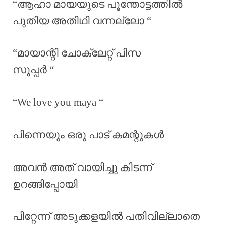
“ആഹാ മായയുടെ പൂന്തോട്ടത്തിൽ
പുതിയ അതിഥി വന്നല്ലോ “
“മായാന്റി ചോക്ലേറ്റ് പിസ
സൂപ്പർ “
“We love you maya “
പിന്നെയും ഒരു പാട് കമന്റുകൾ
അവൻ അത് വായിച്ചു കിടന്ന്
ഉറങ്ങിപ്പോയി
പിറ്റേന്ന് അടുക്കളയിൽ പതിവില്ലാതെ