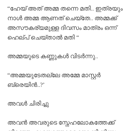
“ഹേയ് അത് അമ്മ തന്നെ മതി.. ഇത്രയും
നാൾ അമ്മ ആണത് ചെയ്തേ.. അമ്മക്ക്
അസൗകര്യമുള്ള ദിവസം മാത്രം ഒന്ന്
ഹെല്പ് ചെയ്താൽ മതി “
അമ്മയുടെ കണ്ണുകൾ വിടർന്നു..
“അമ്മയുടേതല്ലേ അമ്മേ മാസ്റ്റർ
ബ്രെയിൻ..?’
അവൾ ചിരിച്ചു
അവൻ അവരുടെ സ്നേഹലോകത്തേക്ക്