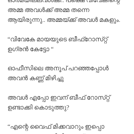
ഓർമയില്ലവൾക്ക്.. പക്ഷെ വിവേകിന്റെ
അമ്മ അവൾക്ക് അമ്മ തന്നെ
ആയിരുന്നു.. അമ്മയ്ക്ക് അവൾ മകളും.
“വിവേകേ മായയുടെ ബീഫ്‌റോസ്‌റ്റ്
ഉഗ്രൻ കേട്ടോ “
ഓഫീസിലെ അനൂപ് പറഞ്ഞപ്പോൾ
അവൻ കണ്ണ് മിഴിച്ചു
അവൾ എപ്പോ ഇവന് ബീഫ് റോസ്‌റ്റ്
ഉണ്ടാക്കി കൊടുത്തു?
“എന്റെ വൈഫ് മിക്കവാറും ഇപ്പൊ