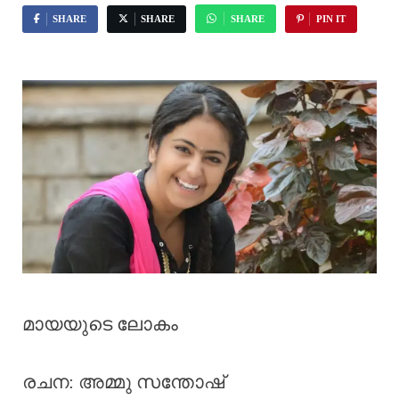
SHARE
SHARE
SHARE
PIN IT
മായയുടെ ലോകം
രചന: അമ്മു സന്തോഷ്