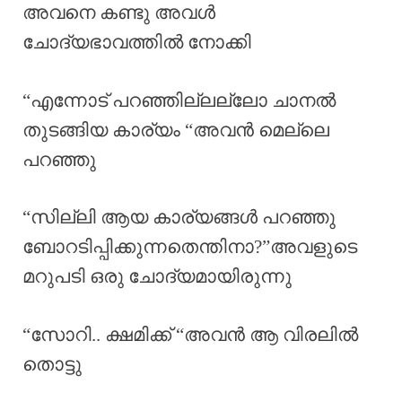
അവനെ കണ്ടു അവൾ
ചോദ്യഭാവത്തിൽ നോക്കി
“എന്നോട് പറഞ്ഞില്ലല്ലോ ചാനൽ
തുടങ്ങിയ കാര്യം “അവൻ മെല്ലെ
പറഞ്ഞു
“സില്ലി ആയ കാര്യങ്ങൾ പറഞ്ഞു
ബോറടിപ്പിക്കുന്നതെന്തിനാ?”അവളുടെ
മറുപടി ഒരു ചോദ്യമായിരുന്നു
“സോറി.. ക്ഷമിക്ക് “അവൻ ആ വിരലിൽ
തൊട്ടു