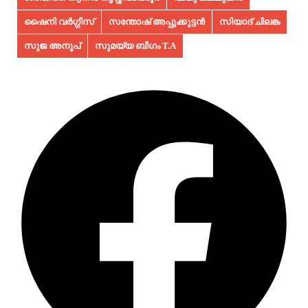
ഷൈനി വർഗ്ഗീസ്
സന്തോഷ് അപ്പുക്കുട്ടൻ
സിയാദ് ചിലങ്ക
സുജ അനൂപ്‌
സുമയ്യ ബീഗം T.A