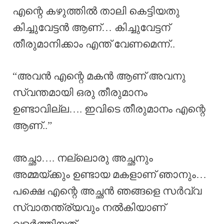
എന്റെ കഴുത്തിൽ താലി കെട്ടിയതു
കിച്ചുവേട്ടൻ ആണ്… കിച്ചുവേട്ടന്
തീരുമാനിക്കാം എന്ത് വേണമെന്ന്..
“അവൻ എന്റെ മകൻ ആണ് അവനു
സ്വന്തമായി ഒരു തീരുമാനം
ഉണ്ടാവില്ല…. ഇവിടെ തീരുമാനം എന്റെ
ആണ്..”
അച്ഛാ…. നല്ലൊരു അച്ഛനും
അമ്മയ്ക്കും ഉണ്ടായ മകളാണ് ഞാനും…
പക്ഷെ എന്റെ അച്ഛൻ ഞങ്ങളെ സർവ്വ
സ്വാതന്ത്ര്യവും നൽകിയാണ്
വളർത്തിയത്…