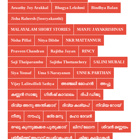
Aswathy Joy Arakkal
Bhagya Lekshmi
Bindhya Balan
Jisha Raheesh (Sooryakanthi)
MALAYALAM SHORT STORIES
MANJU JAYAKRISHNAN
Nisha Pillai
Nitya Dilshe
NKR MATTANNUR
Praveen Chandran
Rajitha Jayan
RINCY
Saji Thaiparambu
Sajitha Thottanchery
SALINI MURALI
Siya Yousaf
Uma S Narayanan
UNNI K PARTHAN
Vijay Lalitwilloli Sathya
അഞ്ജലി മോഹൻ
അപ്പു
കണ്ണൻ സാജു
ഗിരീഷ് കാവാലം
ദിപി ഡിജു
ദിവ്യ അനു അന്തിക്കാട്
ദിവ്യ കശ്യപ്
നിവിയ റോയ്
നീതു
നൗഫു
ഭദ്ര മനു
മഹാ ദേവൻ
രഘു കുന്നുമ്മക്കര പുതുക്കാട്
ലിസ് ലോന
ശിവൻ മണ്ണയം
ശ്രീജിത്ത് ആനന്ദ് തൃശ്ശിവപേരൂർ
ഷിജു കല്ലുങ്കൻ