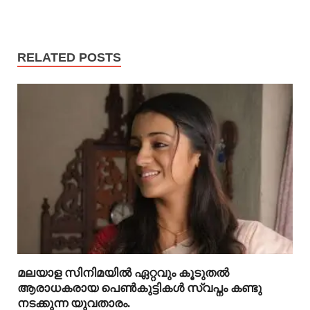
RELATED POSTS
മലയാള സിനിമയിൽ ഏറ്റവും കൂടുതൽ
ആരാധകരായ പെൺകുട്ടികൾ സ്വപ്നം കണ്ടു
നടക്കുന്ന യുവതാരം.