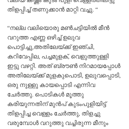
തിളപ്പിച്ച് തണുക്കാൻ മാറ്റി വച്ചു. “
“നല്ല വലിയൊരു മൺചട്ടിയിൽ മീൻ
വറുത്ത എണ്ണ ഒഴിച്ച് ഉലുവ
പൊട്ടിച്ചു,അതിലേയ്ക്ക് ഇഞ്ചി,
കറിവേപ്പില, പച്ചമുളക്, വെളുത്തുള്ളി
ഇട്ടു വഴറ്റി. അത് ബ്രൗൺ നിറമായപ്പോൾ
അതിലേയ്ക്ക് മുളകുപൊടി, ഉലുവപ്പൊടി,
ഒരു നുള്ളു കായപ്പൊടി എന്നിവ
ചേർത്തു. പൊടികൾ മൂത്തു
കരിയുന്നതിന് മുൻപ് കുടംപുളിയിട്ട്
തിളപ്പിച്ച വെള്ളം ചേർത്തു, തിളച്ചു
വരുമ്പോൾ വറുത്തു വച്ചിരുന്ന മീനും