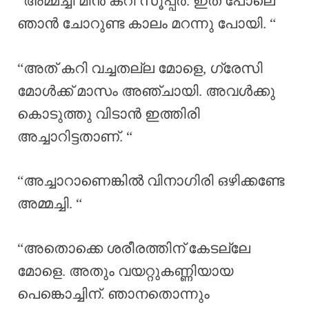
“അമ്മച്ചി മീൻ കറി സൂപ്പർ. ഇത് പോലെ
ഞാൻ ചോറുണ്ട കാലം മറന്നു പോയി. “
“അത് കറി വച്ചതല്ല മോളെ, ഗ്രേസി
മോൾക്ക് മാസം അഞ്ചായി. അവൾക്കു
കൊടുത്തു വിടാൻ ഇത്തിരി
അച്ചാറിട്ടതാണ്. “
“അച്ചാറാണെങ്കിൽ വിനാഗിരി ഒഴിക്കണ്ടേ
അമ്മച്ചി. “
“അതൊക്കെ ശരീരത്തിന് കേടല്ലേ
മോളെ. അതും വയറ്റുകണ്ണിയായ
പെങ്കൊച്ചിന്. ഞാനതൊന്നും