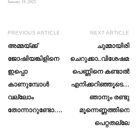
January 19, 2025
PREVIOUS ARTICLE
NEXT ARTICLE
അമ്മയ്ക്ക്
ചുമ്മായിരി
ജോഷിയങ്കിളിനെ
ചെറുക്കാ..വിശേഷമുള്
ഇപ്പൊ
പെണ്ണിനെ കണ്ടാൽ
കാണുമ്പോൾ
എനിക്കറിഞ്ഞൂടെ…
വല്ലോം
ഞാനും രണ്ടു
തോന്നാറുണ്ടോ….
മൂന്നെണ്ണത്തിനെ
പെറ്റതല്ലേ