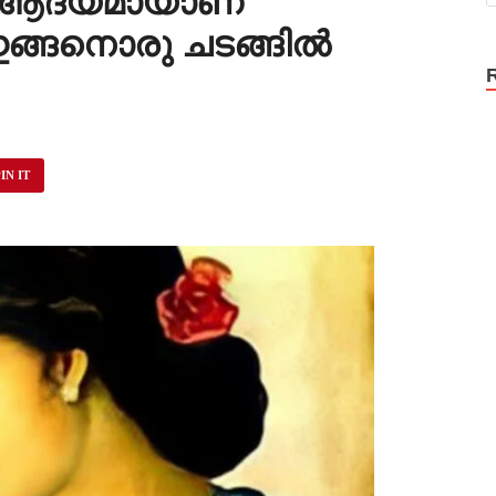
ം ആദ്യമായാണ്
ങ്ങനൊരു ചടങ്ങിൽ
IN IT