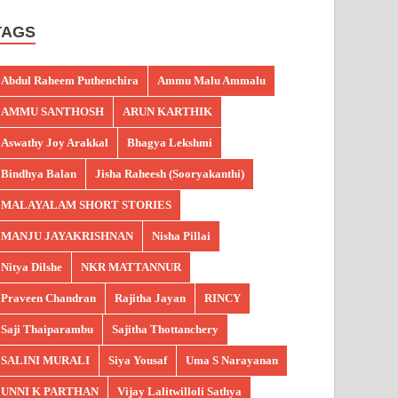
TAGS
Abdul Raheem Puthenchira
Ammu Malu Ammalu
AMMU SANTHOSH
ARUN KARTHIK
Aswathy Joy Arakkal
Bhagya Lekshmi
Bindhya Balan
Jisha Raheesh (Sooryakanthi)
MALAYALAM SHORT STORIES
MANJU JAYAKRISHNAN
Nisha Pillai
Nitya Dilshe
NKR MATTANNUR
Praveen Chandran
Rajitha Jayan
RINCY
Saji Thaiparambu
Sajitha Thottanchery
SALINI MURALI
Siya Yousaf
Uma S Narayanan
UNNI K PARTHAN
Vijay Lalitwilloli Sathya