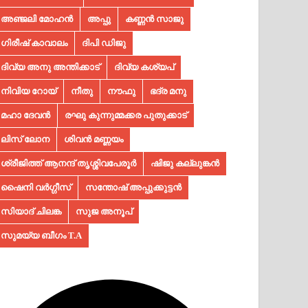
അഞ്ജലി മോഹൻ
അപ്പു
കണ്ണൻ സാജു
ഗിരീഷ് കാവാലം
ദിപി ഡിജു
ദിവ്യ അനു അന്തിക്കാട്
ദിവ്യ കശ്യപ്
നിവിയ റോയ്
നീതു
നൗഫു
ഭദ്ര മനു
മഹാ ദേവൻ
രഘു കുന്നുമ്മക്കര പുതുക്കാട്
ലിസ് ലോന
ശിവൻ മണ്ണയം
ശ്രീജിത്ത് ആനന്ദ് തൃശ്ശിവപേരൂർ
ഷിജു കല്ലുങ്കൻ
ഷൈനി വർഗ്ഗീസ്
സന്തോഷ് അപ്പുക്കുട്ടൻ
സിയാദ് ചിലങ്ക
സുജ അനൂപ്‌
സുമയ്യ ബീഗം T.A