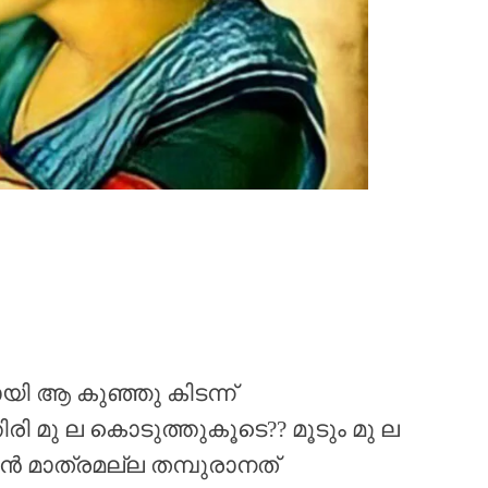
ായി ആ കുഞ്ഞു കിടന്ന്
ി മു ല കൊടുത്തുകൂടെ?? മൂടും മു ല
കാൻ മാത്രമല്ല തമ്പുരാനത്