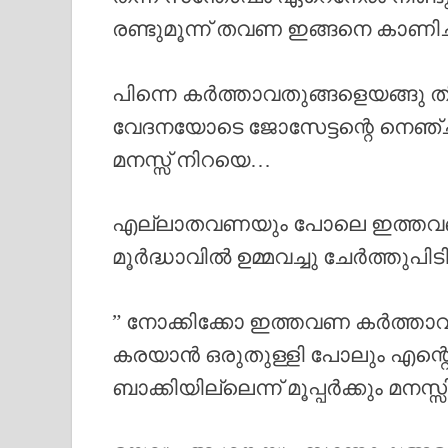
രണ്ടുമൂന്ന് തവണ ഇങ്ങനെ കാണിച്ച
പിന്നെ കർത്താവതുങ്ങളെയങ്ങു തി
വേദനയോടെ ജോസേട്ടന്റെ നെഞ്
മനസ്സ് നിറയെ…
എല്ലാതവണയും പോലെ ഇത്തവണയു
മൂർദ്ധാവിൽ ഉമ്മവച്ചു ചേർത്തുപിടിച്
” നോക്കിക്കോ ഇത്തവണ കർത്താവ് ന
കരയാൻ ഒരുതുള്ളി പോലും എന്റെയ
ബാക്കിയില്ലെന്ന് മൂപ്പർക്കും മനസ്