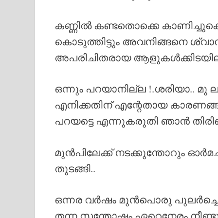
കണ്ണിൽ കണ്ടതൊക്കെ കാണിച്ചുകൊ
കൊടുത്തിട്ടും അവനിങ്ങനെ ശ്വാസ
അപരിചിതരായ ആളുകൾക്കിടയില
ഒന്നും പറയാനില്ല !.ശരിയാ.. മ
എനിക്കതിന് എന്റേതായ കാരണങ്ങള
പറയട്ടെ എന്നുകരുതി ഞാൻ തിരിഞ
മുൻപിലേക്ക് നടക്കുന്തോറും ഓർമച
തുടങ്ങി..
ഒന്നര വർഷം മുൻപൊരു പുലർച്ചെ,
തന്ന സന്തോഷം ഏറെനേരം നീണ്ട