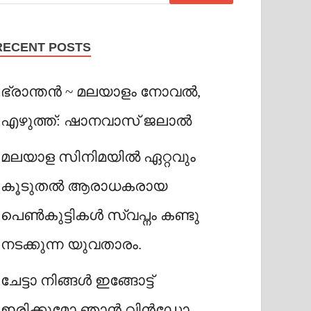
RECENT POSTS
ഭ്രാന്തൻ ~ മലയാളം നോവൽ,
എഴുത്ത്: ഷാനവാസ് ജലാൽ
മലയാള സിനിമയിൽ ഏറ്റവും
കൂടുതൽ ആരാധകരായ
പെൺകുട്ടികൾ സ്വപ്നം കണ്ടു
നടക്കുന്ന യുവതാരം.
ചേട്ടാ നിങ്ങൾ ഇങ്ങോട്ട്
ഇരിക്കുമോ ഞാൻ വിൻഡോ