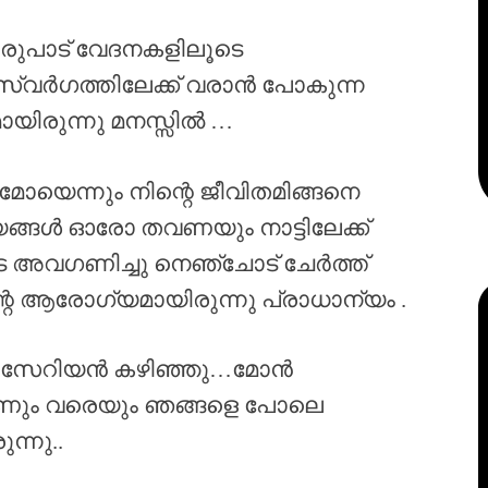
രുപാട് വേദനകളിലൂടെ
സ്വർഗത്തിലേക്ക് വരാൻ പോകുന്ന
യിരുന്നു മനസ്സിൽ …
ോയെന്നും നിന്റെ ജീവിതമിങ്ങനെ
യങ്ങൾ ഓരോ തവണയും നാട്ടിലേക്ക്
ാടെ അവഗണിച്ചു നെഞ്ചോട് ചേർത്ത്
റെ ആരോഗ്യമായിരുന്നു പ്രാധാന്യം .
രം സിസേറിയൻ കഴിഞ്ഞു…മോൻ
ാണും വരെയും ഞങ്ങളെ പോലെ
്നു..