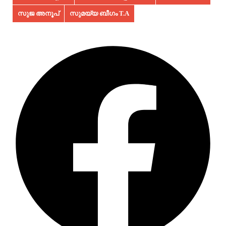
സുജ അനൂപ്‌
സുമയ്യ ബീഗം T.A