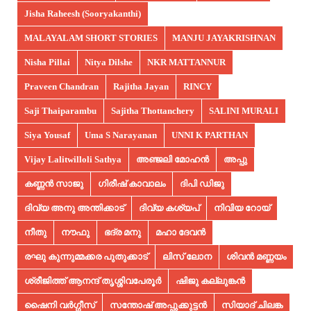
Jisha Raheesh (Sooryakanthi)
MALAYALAM SHORT STORIES
MANJU JAYAKRISHNAN
Nisha Pillai
Nitya Dilshe
NKR MATTANNUR
Praveen Chandran
Rajitha Jayan
RINCY
Saji Thaiparambu
Sajitha Thottanchery
SALINI MURALI
Siya Yousaf
Uma S Narayanan
UNNI K PARTHAN
Vijay Lalitwilloli Sathya
അഞ്ജലി മോഹൻ
അപ്പു
കണ്ണൻ സാജു
ഗിരീഷ് കാവാലം
ദിപി ഡിജു
ദിവ്യ അനു അന്തിക്കാട്
ദിവ്യ കശ്യപ്
നിവിയ റോയ്
നീതു
നൗഫു
ഭദ്ര മനു
മഹാ ദേവൻ
രഘു കുന്നുമ്മക്കര പുതുക്കാട്
ലിസ് ലോന
ശിവൻ മണ്ണയം
ശ്രീജിത്ത് ആനന്ദ് തൃശ്ശിവപേരൂർ
ഷിജു കല്ലുങ്കൻ
ഷൈനി വർഗ്ഗീസ്
സന്തോഷ് അപ്പുക്കുട്ടൻ
സിയാദ് ചിലങ്ക