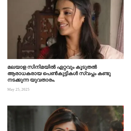
മലയാള സിനിമയിൽ ഏറ്റവും കൂടുതൽ
ആരാധകരായ പെൺകുട്ടികൾ സ്വപ്നം കണ്ടു
നടക്കുന്ന യുവതാരം.
May 25, 2025