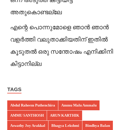
ഒന്ന് അടുത്ത് കിട്ടിയിട്ട്
അതുകൊണ്ടല്ലേ
എന്റെ പൊന്നുമോളെ ഞാൻ ഞാൻ
വളർത്തി വലുതാക്കിയതിന് ഇതിൽ
കൂടുതൽ ഒരു സന്തോഷം എനിക്കിനി
കിട്ടാനില്ല
TAGS
Abdul Raheem Puthenchira
Ammu Malu Ammalu
AMMU SANTHOSH
ARUN KARTHIK
Aswathy Joy Arakkal
Bhagya Lekshmi
Bindhya Balan