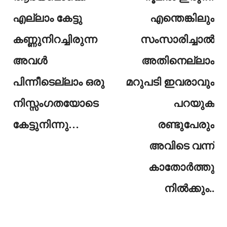
എല്ലാം കേട്ടു
എന്തെങ്കിലും
കണ്ണുനിറച്ചിരുന്ന
സംസാരിച്ചാൽ
അവൾ
അതിനെല്ലാം
പിന്നീടെല്ലാം ഒരു
മറുപടി ഇവരാവും
നിസ്സംഗതയോടെ
പറയുക
കേട്ടുനിന്നു…
രണ്ടുപേരും
അവിടെ വന്ന്
കാതോർത്തു
നിൽക്കും..