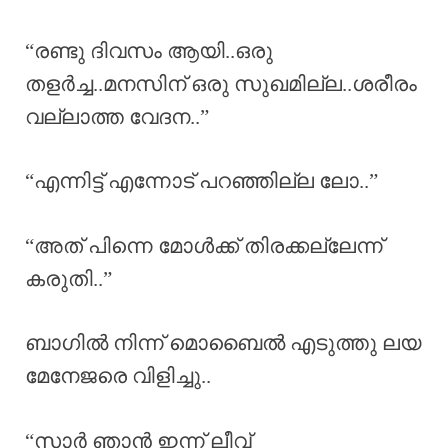
“രണ്ടു ദിവസം ആയി..ഒരു
തളർച്ച..മനസിന് ഒരു സുഖമില്ല..ശരീരം
വല്ലാത്ത വേദന..”
“എന്നിട്ട് എന്നോട് പറഞ്ഞില്ല ലോ..”
“അത് പിന്നെ മോൾക്ക് തിരക്കല്ലേന്ന്
കരുതി..”
ബാഗിൽ നിന്ന് മൊബൈൽ എടുത്തു ലയ
മേനേജരെ വിളിച്ചു..
“സാർ ഞാൻ ഇന്ന് ലീവ്