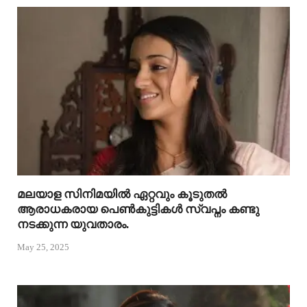
മലയാള സിനിമയിൽ ഏറ്റവും കൂടുതൽ
ആരാധകരായ പെൺകുട്ടികൾ സ്വപ്നം കണ്ടു
നടക്കുന്ന യുവതാരം.
May 25, 2025