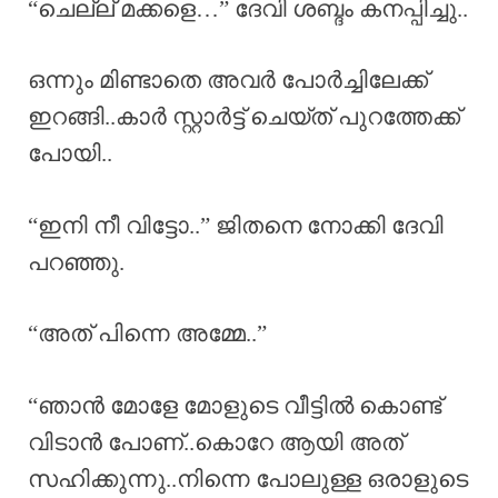
“ചെല്ല് മക്കളെ…” ദേവി ശബ്ദം കനപ്പിച്ചു..
ഒന്നും മിണ്ടാതെ അവർ പോർച്ചിലേക്ക്
ഇറങ്ങി..കാർ സ്റ്റാർട്ട്‌ ചെയ്ത് പുറത്തേക്ക്
പോയി..
“ഇനി നീ വിട്ടോ..” ജിതനെ നോക്കി ദേവി
പറഞ്ഞു.
“അത് പിന്നെ അമ്മേ..”
“ഞാൻ മോളേ മോളുടെ വീട്ടിൽ കൊണ്ട്
വിടാൻ പോണ്..കൊറേ ആയി അത്
സഹിക്കുന്നു..നിന്നെ പോലുള്ള ഒരാളുടെ