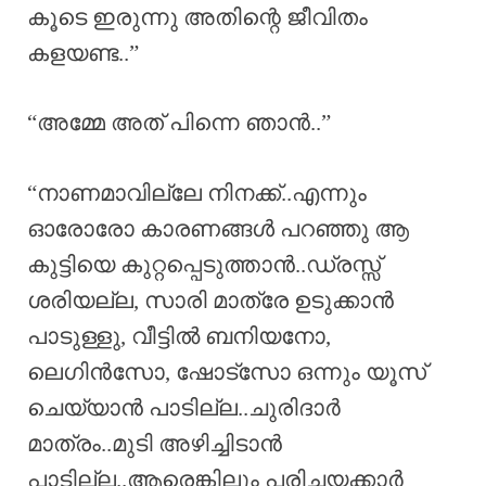
കൂടെ ഇരുന്നു അതിന്റെ ജീവിതം
കളയണ്ട..”
“അമ്മേ അത് പിന്നെ ഞാൻ..”
“നാണമാവില്ലേ നിനക്ക്..എന്നും
ഓരോരോ കാരണങ്ങൾ പറഞ്ഞു ആ
കുട്ടിയെ കുറ്റപ്പെടുത്താൻ..ഡ്രസ്സ്‌
ശരിയല്ല, സാരി മാത്രേ ഉടുക്കാൻ
പാടുള്ളു, വീട്ടിൽ ബനിയനോ,
ലെഗിൻസോ, ഷോട്സോ ഒന്നും യൂസ്
ചെയ്യാൻ പാടില്ല..ചുരിദാർ
മാത്രം..മുടി അഴിച്ചിടാൻ
പാടില്ല..ആരെങ്കിലും പരിചയക്കാർ