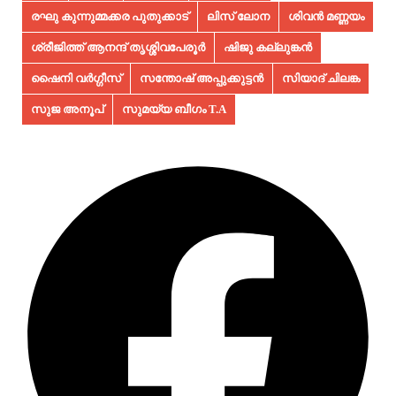
രഘു കുന്നുമ്മക്കര പുതുക്കാട്
ലിസ് ലോന
ശിവൻ മണ്ണയം
ശ്രീജിത്ത് ആനന്ദ് തൃശ്ശിവപേരൂർ
ഷിജു കല്ലുങ്കൻ
ഷൈനി വർഗ്ഗീസ്
സന്തോഷ് അപ്പുക്കുട്ടൻ
സിയാദ് ചിലങ്ക
സുജ അനൂപ്‌
സുമയ്യ ബീഗം T.A