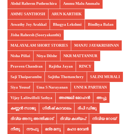
Abdul Raheem Puthenchira
Ammu Malu Ammalu
AMMU SANTHOSH
ARUN KARTHIK
Aswathy Joy Arakkal
Bhagya Lekshmi
Bindhya Balan
Jisha Raheesh (Sooryakanthi)
MALAYALAM SHORT STORIES
MANJU JAYAKRISHNAN
Nisha Pillai
Nitya Dilshe
NKR MATTANNUR
Praveen Chandran
Rajitha Jayan
RINCY
Saji Thaiparambu
Sajitha Thottanchery
SALINI MURALI
Siya Yousaf
Uma S Narayanan
UNNI K PARTHAN
Vijay Lalitwilloli Sathya
അഞ്ജലി മോഹൻ
അപ്പു
കണ്ണൻ സാജു
ഗിരീഷ് കാവാലം
ദിപി ഡിജു
ദിവ്യ അനു അന്തിക്കാട്
ദിവ്യ കശ്യപ്
നിവിയ റോയ്
നീതു
നൗഫു
ഭദ്ര മനു
മഹാ ദേവൻ