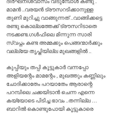
ദീർഘനിശ്വാസം വിടുമ്പോൾ കണ്ടു .
മാമൻ ..വരയൻ ട്രൗസറടിക്കാനുള്ള
തുണി മുറിച്ചു വാങ്ങുന്നത് ..വാങ്ങിക്കട്ടെ
രണ്ടു കൊല്ലത്തേക്ക് ട്രൗസറിടാതെ
നടക്കണ്ട.ഗൾഫിലെ മിന്നുന്ന സാരി
സ്വപ്നം കണ്ട അമ്മക്കും പെങ്ങന്മാർക്കും
വല്ല്യേ തൃപ്തിയില്ല മുഖങ്ങളിൽ ..
കുപ്പിയും തപ്പി കൂട്ടുകാർ വന്നപ്പോ
അളിയന്റേം മാമന്റേം , മുഖത്തും കണ്ണിലും
ചോദിക്കാതേം പറയാതേം ആരാന്റെ
പറമ്പിലെ ചക്കയിടാൻ ചെന്ന എന്നെ
കയ്യോടെ പിടിച്ച ഭാവം ..തന്നില്ല …
ബാറിൽ കൊണ്ടുപോയി കൂട്ടുകാരെ