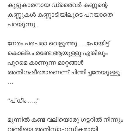
കൂട്ടുകാരനായ ഡ്രൈവർ കണ്ണന്റെ
കണ്ണുകൾ കണ്ണാടിയിലൂടെ പറയാതെ
പറയുന്നു .
നേരം പരപരാ വെളുത്തു ….പോയിട്ട്
കൊല്ലം രണ്ടേ ആയുള്ളൂ എങ്കിലും
പുറമെ കാണുന്ന മാറ്റങ്ങൾ
അതിഗംഭീരമാണെന്ന് ചിന്തിച്ചതേയുള്ളൂ
…
“പ് ധീം ….,”
മുന്നിൽ കണ്ട വലിയൊരു ഗട്ടറിൽ നിന്നും
വണ്ടിയെ അതിസാഹസികമായി