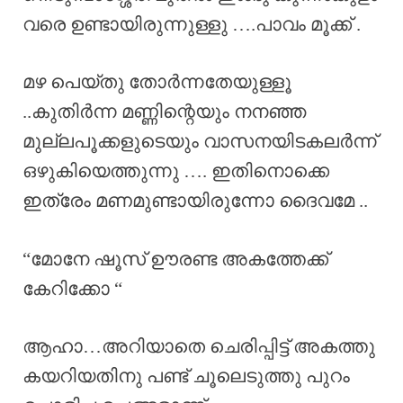
വരെ ഉണ്ടായിരുന്നുള്ളു ….പാവം മൂക്ക് .
മഴ പെയ്തു തോർന്നതേയുള്ളൂ
..കുതിർന്ന മണ്ണിന്റെയും നനഞ്ഞ
മുല്ലപൂക്കളുടെയും വാസനയിടകലർന്ന്
ഒഴുകിയെത്തുന്നു …. ഇതിനൊക്കെ
ഇത്രേം മണമുണ്ടായിരുന്നോ ദൈവമേ ..
“മോനേ ഷൂസ് ഊരണ്ട അകത്തേക്ക്
കേറിക്കോ “
ആഹാ…അറിയാതെ ചെരിപ്പിട്ട് അകത്തു
കയറിയതിനു പണ്ട് ചൂലെടുത്തു പുറം