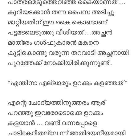
പാത്രമെടുത്തെറിഞ്ഞ കൈയാണത് …
കുറിയടക്കാൻ തന്ന പൈസ അടിച്ചു
മാറ്റിയതിന് ഈ കൈ കൊണ്ടാണ്
പട്ടമടലെടുത്തു വീശിയത് …അച്ഛൻ
മാത്രേം ഗൾഫുകാരൻ മകനെ
കൂട്ടികൊണ്ടു വരുന്ന തറവാടി അച്ഛനായി
പുറത്തേക്ക് നോക്കിയിരിക്കുന്നുണ്ട് .
“എന്തിനാ എല്ലാരും ഉറക്കം കളഞ്ഞത് “
എന്റെ ചോദ്യത്തിനുത്തരം ആര്
പറഞ്ഞു ഇവരോടൊക്കെ ഉറക്കം
കളയാൻ … വണ്ടി വന്നപ്പോളെ
ചാടികേറീതല്ലേ ന്ന് അതിദയനീയമായി