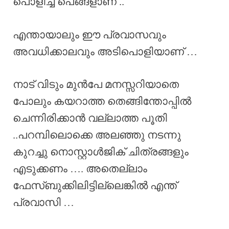
പൊളിച്ച പെങ്ങളാണ് ..
എന്തായാലും ഈ പ്രവാസവും
അവധിക്കാലവും അടിപൊളിയാണ് …
നാട് വിടും മുൻപേ മനസ്സറിയാതെ
പോലും കയറാത്ത തെങ്ങിന്തോപ്പിൽ
ചെന്നിരിക്കാൻ വല്ലാത്ത പൂതി
..പറമ്പിലൊക്കെ അലഞ്ഞു നടന്നു
കുറച്ചു നൊസ്റ്റാൾജിക് ചിത്രങ്ങളും
എടുക്കണം …. അതെല്ലാം
ഫേസ്ബുക്കിലിട്ടില്ലെങ്കിൽ എന്ത്‌
പ്രവാസി …