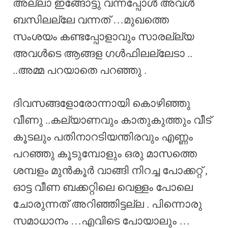
അല്ലാ ഇങ്ങോട്ടു വന്നപ്പോൾ അവൾ
ബസിലല്ലേ വന്നത് …മുഖത്തെ
സംശയം കണ്ടപ്പോളാവും സാരല്ല്യ
അവൾടെ ആങ്ങള ഗൾഫിലല്ലേടാ ..
..അമ്മ പറയാതെ പറഞ്ഞു .
ദിവസങ്ങളോരോന്നായി കൊഴിഞ്ഞു
വീണു ..കല്യാണവും കാതുകുത്തും വീട്
കൂടലും പതിനാറടിയന്തിരവും എണ്ണം
പറഞ്ഞു കൂടുമ്പോളും ഒരു മാസത്തെ
ശമ്പളം മുൻ‌കൂർ വാങ്ങി നിറച്ച പോക്കറ്റ് ,
ഓട്ട വീണ ബക്കറ്റിലെ വെള്ളം പോലെ
ചോരുന്നത് അറിഞ്ഞിട്ടല്ല . പിന്നൊരു
സമാധാനം …എവിടെ പോയാലും …