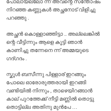
പോലായല്ലോ ന്ന് അവന്റെ സന്തോഷം
നിറഞ്ഞ കണ്ണുകൾ അച്ഛനോട് വിളിച്ചു
പറഞ്ഞു .
അച്ഛൻ കൊള്ളാഞ്ഞിട്ടാ .. അല്ലെങ്കിൽ
ന്റെ വീട്ടിന്നും ആളെ കൂട്ടി ഞാൻ
കാണിച്ചു തന്നേനെ ന്ന് അമ്മയുടെ
ഗദ്ഗദം .
സ്കൂൾ ബസീന്നു പിള്ളാര് ഇറങ്ങും
പോലെ ഓരോരുത്തരായി ഇറങ്ങി
വണ്ടിയിൽ നിന്നും , താഴെയിറങ്ങാൻ
കാല് പുറത്തേക്ക് നീട്ടി മണ്ണിൽ തൊട്ടു
തൊട്ടില്ല അതിനു മുൻപേ …