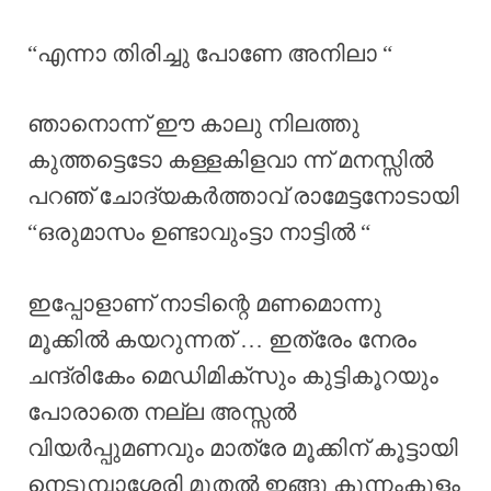
“എന്നാ തിരിച്ചു പോണേ അനിലാ “
ഞാനൊന്ന് ഈ കാലു നിലത്തു
കുത്തട്ടെടോ കള്ളകിളവാ ന്ന് മനസ്സിൽ
പറഞ് ചോദ്യകർത്താവ് രാമേട്ടനോടായി
“ഒരുമാസം ഉണ്ടാവുംട്ടാ നാട്ടിൽ “
ഇപ്പോളാണ് നാടിന്റെ മണമൊന്നു
മൂക്കിൽ കയറുന്നത് … ഇത്രേം നേരം
ചന്ദ്രികേം മെഡിമിക്‌സും കുട്ടികൂറയും
പോരാതെ നല്ല അസ്സൽ
വിയർപ്പുമണവും മാത്രേ മൂക്കിന് കൂട്ടായി
നെടുമ്പാശ്ശേരി മുതൽ ഇങ്ങു കുന്നംകുളം