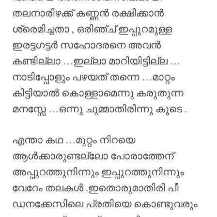
തലനാരിഴക്ക് കണ്ണൻ രക്ഷിക്കാൻ
ശ്രെമിച്ചതാ , ഒരിഞ്ച് ഇപ്പുറമുള്ള
ഇരട്ടഗട്ടർ സഹോദരനെ അവൻ
കണ്ടില്ലാ …ഇല്ലാ മാറിയിട്ടില്ല …
നാടിപ്പോളും പഴയത് തന്നെ …മാറ്റം
കിട്ടിയാൽ കൊള്ളാമെന്നു കരുതുന്ന
മനസ്സേ …ഒന്നു ചുമ്മാതിരിന്നു കൂടെ .
എന്താ കഥ …മുറ്റം നിറയെ
ആൾക്കാരുണ്ടല്ലോ പോരാത്തേന്
അപ്പുറത്തുനിന്നും ഇപ്പുറത്തുനിന്നും
വേറേം തലകൾ .ഇതൊരുമാതിരി പീ
ഡനക്കേസിലെ പ്രതിയെ കൊണ്ടുവരും