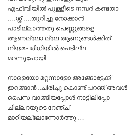
എഫ്ബിയിൽ പുള്ളീടെ നമ്പർ കണ്ടതാ
….ശ്ശ് ….തുറിച്ചു നോക്കാൻ
പാടില്ലാത്തതു പെണ്ണുങ്ങളെ
ആണല്ലോ ല്ലേ ആണുങ്ങൾക്കിത്
നിയമപരിധിയിൽ പെടില്ല …
മറന്നുപോയി .
നാളെയോ മറ്റന്നാളോ അങ്ങോട്ടേക്ക്
ഇറങ്ങാൻ ..ചിരിച്ചു കൊണ്ട് പറഞ് അവൾ
പൈസ വാങ്ങിയപ്പോൾ നാട്ടിലിപ്പോ
ചില്ലറയുടെ റേഞ്ച്
മാറിയല്ലോന്നോർത്തു …