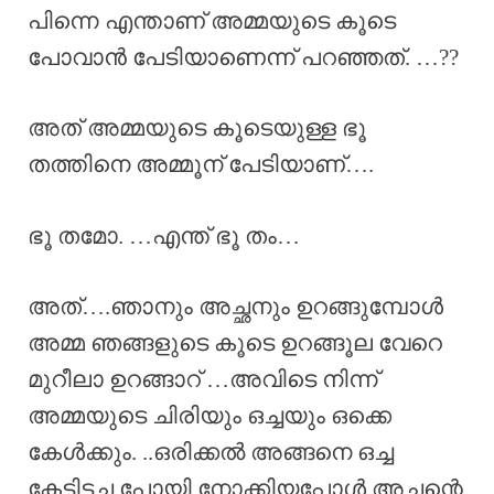
പിന്നെ എന്താണ് അമ്മയുടെ കൂടെ
പോവാൻ പേടിയാണെന്ന് പറഞ്ഞത്. …??
അത് അമ്മയുടെ കൂടെയുള്ള ഭൂ
തത്തിനെ അമ്മൂന് പേടിയാണ്….
ഭൂ തമോ. …എന്ത് ഭൂ തം…
അത്….ഞാനും അച്ഛനും ഉറങ്ങുമ്പോൾ
അമ്മ ഞങ്ങളുടെ കൂടെ ഉറങ്ങൂല വേറെ
മുറീലാ ഉറങ്ങാറ് …അവിടെ നിന്ന്
അമ്മയുടെ ചിരിയും ഒച്ചയും ഒക്കെ
കേൾക്കും. ..ഒരിക്കൽ അങ്ങനെ ഒച്ച
കേട്ടിട്ടച്ഛ പോയി നോക്കിയപ്പോൾ അച്ഛന്റെ