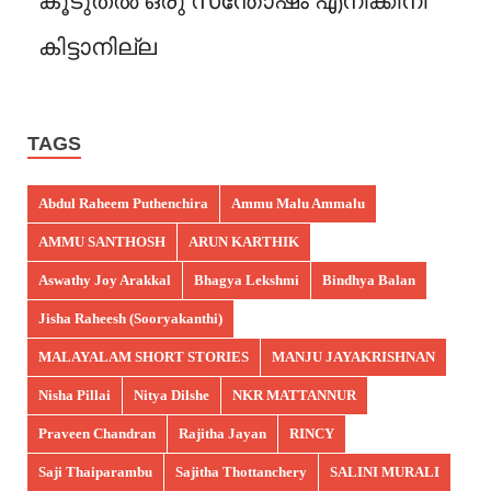
കൂടുതൽ ഒരു സന്തോഷം എനിക്കിനി
കിട്ടാനില്ല
TAGS
Abdul Raheem Puthenchira
Ammu Malu Ammalu
AMMU SANTHOSH
ARUN KARTHIK
Aswathy Joy Arakkal
Bhagya Lekshmi
Bindhya Balan
Jisha Raheesh (Sooryakanthi)
MALAYALAM SHORT STORIES
MANJU JAYAKRISHNAN
Nisha Pillai
Nitya Dilshe
NKR MATTANNUR
Praveen Chandran
Rajitha Jayan
RINCY
Saji Thaiparambu
Sajitha Thottanchery
SALINI MURALI