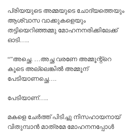
പ്രിയയുടെ അമ്മയുടെ ചോദ്യത്തെയും
ആശ്വാസ വാക്കുകളെയും
തട്ടിയെറിഞ്ഞമ്മു മോഹനനരിക്കിലേക്ക്
ഓടി…..
“”അച്ഛെ. …അച്ഛ വരണേ അമ്മൂന്റ്റെ
കൂടെ അല്ലെങ്കിൽ അമ്മൂന്
പേടിയാണച്ഛെ….
പേടിയാണ്…..
മകളെ ചേർത്ത് പിടിച്ചു നിസഹായനായ്
വിതുമ്പാൻ മാത്രമേ മോഹനനപ്പോൾ