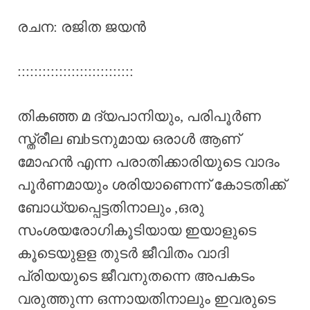
രചന: രജിത ജയൻ
::::::::::::::::::::::::::::
തികഞ്ഞ മ ദ്യപാനിയും, പരിപൂർണ
സ്ത്രീല ബbടനുമായ ഒരാൾ ആണ്
മോഹൻ എന്ന പരാതിക്കാരിയുടെ വാദം
പൂർണമായും ശരിയാണെന്ന് കോടതിക്ക്
ബോധ്യപ്പെട്ടതിനാലും ,ഒരു
സംശയരോഗികൂടിയായ ഇയാളുടെ
കൂടെയുളള തുടർ ജീവിതം വാദി
പ്രിയയുടെ ജീവനുതന്നെ അപകടം
വരുത്തുന്ന ഒന്നായതിനാലും ഇവരുടെ