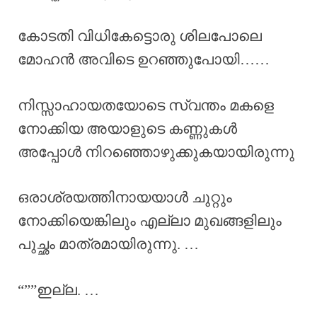
കോടതി വിധികേട്ടൊരു ശിലപോലെ
മോഹൻ അവിടെ ഉറഞ്ഞുപോയി……
നിസ്സാഹായതയോടെ സ്വന്തം മകളെ
നോക്കിയ അയാളുടെ കണ്ണുകൾ
അപ്പോൾ നിറഞ്ഞൊഴുക്കുകയായിരുന്നു
ഒരാശ്രയത്തിനായയാൾ ചുറ്റും
നോക്കിയെങ്കിലും എല്ലാ മുഖങ്ങളിലും
പുച്ഛം മാത്രമായിരുന്നു. …
“””ഇല്ല. …