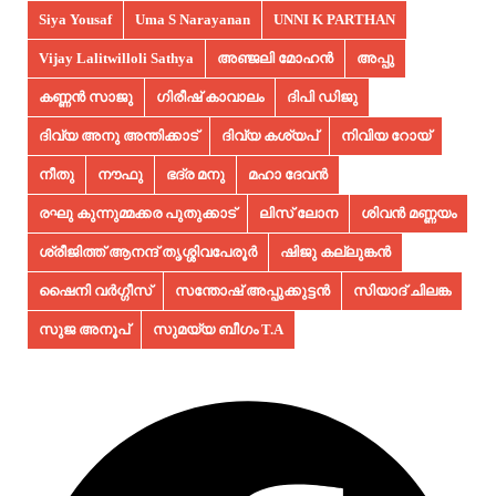
Siya Yousaf
Uma S Narayanan
UNNI K PARTHAN
Vijay Lalitwilloli Sathya
അഞ്ജലി മോഹൻ
അപ്പു
കണ്ണൻ സാജു
ഗിരീഷ് കാവാലം
ദിപി ഡിജു
ദിവ്യ അനു അന്തിക്കാട്
ദിവ്യ കശ്യപ്
നിവിയ റോയ്
നീതു
നൗഫു
ഭദ്ര മനു
മഹാ ദേവൻ
രഘു കുന്നുമ്മക്കര പുതുക്കാട്
ലിസ് ലോന
ശിവൻ മണ്ണയം
ശ്രീജിത്ത് ആനന്ദ് തൃശ്ശിവപേരൂർ
ഷിജു കല്ലുങ്കൻ
ഷൈനി വർഗ്ഗീസ്
സന്തോഷ് അപ്പുക്കുട്ടൻ
സിയാദ് ചിലങ്ക
സുജ അനൂപ്‌
സുമയ്യ ബീഗം T.A