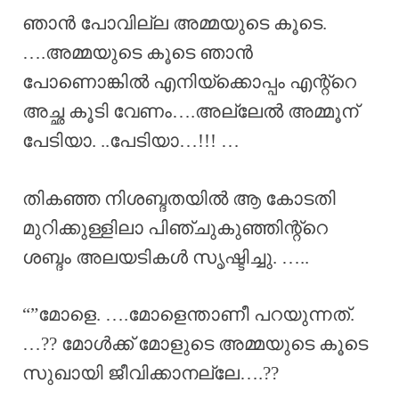
ഞാൻ പോവില്ല അമ്മയുടെ കൂടെ.
….അമ്മയുടെ കൂടെ ഞാൻ
പോണൊങ്കിൽ എനിയ്ക്കൊപ്പം എന്റ്റെ
അച്ഛ കൂടി വേണം….അല്ലേൽ അമ്മൂന്
പേടിയാ. ..പേടിയാ…!!! …
തികഞ്ഞ നിശബ്ദതയിൽ ആ കോടതി
മുറിക്കുള്ളിലാ പിഞ്ചുകുഞ്ഞിന്റ്റെ
ശബ്ദം അലയടികൾ സൃഷ്ടിച്ചു. …..
“”മോളെ. ….മോളെന്താണീ പറയുന്നത്.
…?? മോൾക്ക് മോളുടെ അമ്മയുടെ കൂടെ
സുഖായി ജീവിക്കാനല്ലേ….??