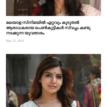
മലയാള സിനിമയിൽ ഏറ്റവും കൂടുതൽ
ആരാധകരായ പെൺകുട്ടികൾ സ്വപ്നം കണ്ടു
നടക്കുന്ന യുവതാരം.
May 25, 2025