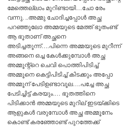
മേത്തെല്ലാം മുറിണ്ടായി…ചോ രേം
വന്നു. ..അമ്മു ചോദിച്ചപ്പോൾ അച്ഛ
പറഞ്ഞൂലോ അമ്മയുടെ മേത്ത് ഭൂതംണ്ട്
ആ ഭൂതാണ് അച്ഛനെ
അടിച്ചതൂന്ന്….പിന്നെ അമ്മയുടെ മുറീന്ന്
അങ്ങനെ ഒച്ച കേൾക്കുമ്പോൾ അച്ഛ
അമ്മൂന്റ്റെ ചെവി പൊത്തിപിടിച്ച്
അമ്മൂനെ കെട്ടിപിടിച്ച് കിടക്കും അപ്പോ
അമ്മൂന് പേടിഉണ്ടാവൂല….പച്ചേ അച്ഛ
പേടിച്ചിട്ട് കരയും.… ഭൂതത്തിനെ
പിടിക്കാൻ അമ്മയുടെ മുറില് ഇടയ്ക്കിടെ
ആളുകൾ വരുമ്പോൾ അച്ഛ അമ്മൂനേം
കൊണ്ട് കരഞ്ഞോണ്ട് പുറത്തേക്ക്