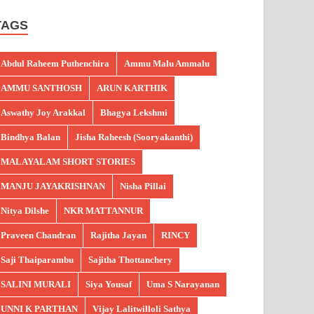
TAGS
Abdul Raheem Puthenchira
Ammu Malu Ammalu
AMMU SANTHOSH
ARUN KARTHIK
Aswathy Joy Arakkal
Bhagya Lekshmi
Bindhya Balan
Jisha Raheesh (Sooryakanthi)
MALAYALAM SHORT STORIES
MANJU JAYAKRISHNAN
Nisha Pillai
Nitya Dilshe
NKR MATTANNUR
Praveen Chandran
Rajitha Jayan
RINCY
Saji Thaiparambu
Sajitha Thottanchery
SALINI MURALI
Siya Yousaf
Uma S Narayanan
UNNI K PARTHAN
Vijay Lalitwilloli Sathya