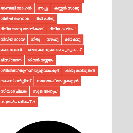
അഞ്ജലി മോഹൻ
അപ്പു
കണ്ണൻ സാജു
ഗിരീഷ് കാവാലം
ദിപി ഡിജു
ദിവ്യ അനു അന്തിക്കാട്
ദിവ്യ കശ്യപ്
നിവിയ റോയ്
നീതു
നൗഫു
ഭദ്ര മനു
മഹാ ദേവൻ
രഘു കുന്നുമ്മക്കര പുതുക്കാട്
ലിസ് ലോന
ശിവൻ മണ്ണയം
ശ്രീജിത്ത് ആനന്ദ് തൃശ്ശിവപേരൂർ
ഷിജു കല്ലുങ്കൻ
ഷൈനി വർഗ്ഗീസ്
സന്തോഷ് അപ്പുക്കുട്ടൻ
സിയാദ് ചിലങ്ക
സുജ അനൂപ്‌
സുമയ്യ ബീഗം T.A