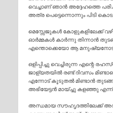
വെച്ചാണ് ഞാൻ അദ്ദേഹത്തെ പരിചയപ
അത്ര പെട്ടെന്നൊന്നും പിടി കൊട
മെസ്സേജുകൾ കോളുകളിലേക്ക് വഴി
ഓർമ്മകൾ കാർന്നു തിന്നാൻ തു
എന്തൊക്കെയോ ആ മനുഷ്യനോട് വി
ഒളിപ്പിച്ചു വെച്ചിരുന്ന എന്റെ ര
ജാള്യതയിൽ രണ്ട് ദിവസം മിണ്ടാത
എന്നോട് കൂടുതൽ മിണ്ടാൻ തുട
അഭിയേട്ടൻ മായ്ച്ചു കളഞ്ഞു എന്
അന്ധമായ സൗഹൃദത്തിലേക്ക് അത് 