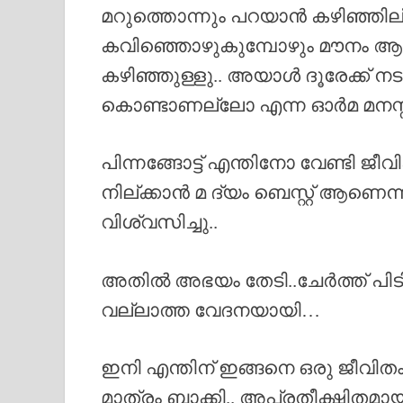
മറുത്തൊന്നും പറയാൻ കഴിഞ്ഞില
കവിഞ്ഞൊഴുകുമ്പോഴും മൗനം ആയി
കഴിഞ്ഞുള്ളു.. അയാൾ ദൂരേക്ക് നടന
കൊണ്ടാണല്ലോ എന്ന ഓർമ മനസ്
പിന്നങ്ങോട്ട് എന്തിനോ വേണ്ടി ജ
നില്ക്കാൻ മ ദ്യം ബെസ്റ്റ് ആണ
വിശ്വസിച്ചു..
അതിൽ അഭയം തേടി..ചേർത്ത് പിട
വല്ലാത്ത വേദനയായി…
ഇനി എന്തിന് ഇങ്ങനെ ഒരു ജീവിത
മാത്രം ബാക്കി.. അപ്രതീക്ഷിതമായ