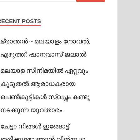
RECENT POSTS
ഭ്രാന്തൻ ~ മലയാളം നോവൽ,
എഴുത്ത്: ഷാനവാസ് ജലാൽ
മലയാള സിനിമയിൽ ഏറ്റവും
കൂടുതൽ ആരാധകരായ
പെൺകുട്ടികൾ സ്വപ്നം കണ്ടു
നടക്കുന്ന യുവതാരം.
ചേട്ടാ നിങ്ങൾ ഇങ്ങോട്ട്
ഇരിക്കുമോ ഞാൻ വിൻഡോ