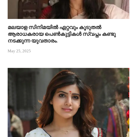
മലയാള സിനിമയിൽ ഏറ്റവും കൂടുതൽ
ആരാധകരായ പെൺകുട്ടികൾ സ്വപ്നം കണ്ടു
നടക്കുന്ന യുവതാരം.
May 25, 2025