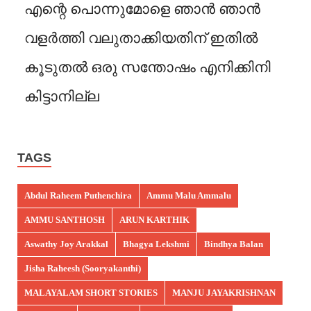
എന്റെ പൊന്നുമോളെ ഞാൻ ഞാൻ
വളർത്തി വലുതാക്കിയതിന് ഇതിൽ
കൂടുതൽ ഒരു സന്തോഷം എനിക്കിനി
കിട്ടാനില്ല
TAGS
Abdul Raheem Puthenchira
Ammu Malu Ammalu
AMMU SANTHOSH
ARUN KARTHIK
Aswathy Joy Arakkal
Bhagya Lekshmi
Bindhya Balan
Jisha Raheesh (Sooryakanthi)
MALAYALAM SHORT STORIES
MANJU JAYAKRISHNAN