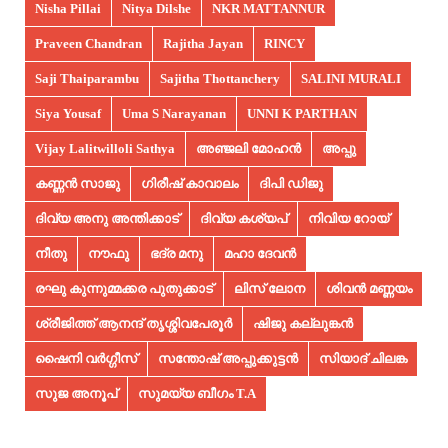
Nisha Pillai
Nitya Dilshe
NKR MATTANNUR
Praveen Chandran
Rajitha Jayan
RINCY
Saji Thaiparambu
Sajitha Thottanchery
SALINI MURALI
Siya Yousaf
Uma S Narayanan
UNNI K PARTHAN
Vijay Lalitwilloli Sathya
അഞ്ജലി മോഹൻ
അപ്പു
കണ്ണൻ സാജു
ഗിരീഷ് കാവാലം
ദിപി ഡിജു
ദിവ്യ അനു അന്തിക്കാട്
ദിവ്യ കശ്യപ്
നിവിയ റോയ്
നീതു
നൗഫു
ഭദ്ര മനു
മഹാ ദേവൻ
രഘു കുന്നുമ്മക്കര പുതുക്കാട്
ലിസ് ലോന
ശിവൻ മണ്ണയം
ശ്രീജിത്ത് ആനന്ദ് തൃശ്ശിവപേരൂർ
ഷിജു കല്ലുങ്കൻ
ഷൈനി വർഗ്ഗീസ്
സന്തോഷ് അപ്പുക്കുട്ടൻ
സിയാദ് ചിലങ്ക
സുജ അനൂപ്‌
സുമയ്യ ബീഗം T.A