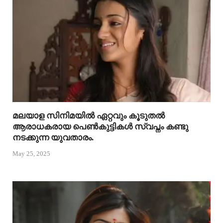
മലയാള സിനിമയിൽ ഏറ്റവും കൂടുതൽ
ആരാധകരായ പെൺകുട്ടികൾ സ്വപ്നം കണ്ടു
നടക്കുന്ന യുവതാരം.
May 25, 2025