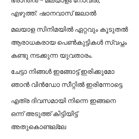
ഭ്രാന്തൻ ~ മലയാളം നോവൽ,
എഴുത്ത്: ഷാനവാസ് ജലാൽ
മലയാള സിനിമയിൽ ഏറ്റവും കൂടുതൽ
ആരാധകരായ പെൺകുട്ടികൾ സ്വപ്നം
കണ്ടു നടക്കുന്ന യുവതാരം.
ചേട്ടാ നിങ്ങൾ ഇങ്ങോട്ട് ഇരിക്കുമോ
ഞാൻ വിൻഡോ സീറ്റിൽ ഇരിന്നോട്ടെ
എത്ര ദിവസമായി നിന്നെ ഇങ്ങനെ
ഒന്ന് അടുത്ത് കിട്ടിയിട്ട്
അതുകൊണ്ടല്ലേ