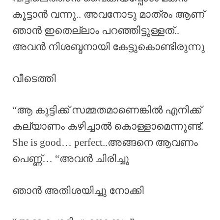
കൂട്ടാൻ വന്നു.. അവനോടു മാത്രം ആണ്
ഞാൻ ഇതെല്ലാം പറഞ്ഞിട്ടുള്ളത്..
അവൻ നിശബ്ദനായി കേട്ടുകൊണ്ടിരുന്നു
വീടെത്തി
“ആ കുട്ടിക്ക് സമ്മതമാണെങ്കിൽ എനിക്ക്
കല്യാണം കഴിച്ചാൽ കൊള്ളാമെന്നുണ്ട്.
She is good… perfect..അങ്ങനെ ആവണം
പെണ്ണ്… “അവൻ ചിരിച്ചു
ഞാൻ അതിശയിച്ചു നോക്കി