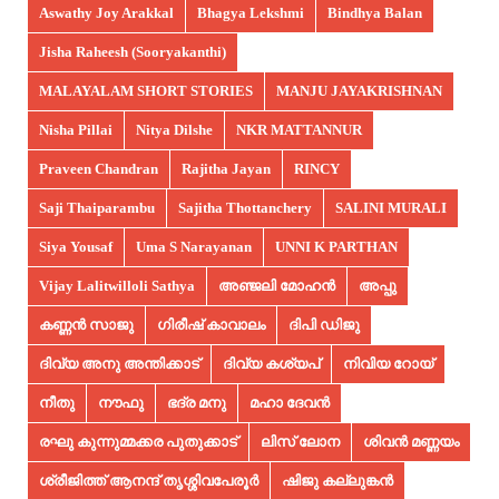
Aswathy Joy Arakkal
Bhagya Lekshmi
Bindhya Balan
Jisha Raheesh (Sooryakanthi)
MALAYALAM SHORT STORIES
MANJU JAYAKRISHNAN
Nisha Pillai
Nitya Dilshe
NKR MATTANNUR
Praveen Chandran
Rajitha Jayan
RINCY
Saji Thaiparambu
Sajitha Thottanchery
SALINI MURALI
Siya Yousaf
Uma S Narayanan
UNNI K PARTHAN
Vijay Lalitwilloli Sathya
അഞ്ജലി മോഹൻ
അപ്പു
കണ്ണൻ സാജു
ഗിരീഷ് കാവാലം
ദിപി ഡിജു
ദിവ്യ അനു അന്തിക്കാട്
ദിവ്യ കശ്യപ്
നിവിയ റോയ്
നീതു
നൗഫു
ഭദ്ര മനു
മഹാ ദേവൻ
രഘു കുന്നുമ്മക്കര പുതുക്കാട്
ലിസ് ലോന
ശിവൻ മണ്ണയം
ശ്രീജിത്ത് ആനന്ദ് തൃശ്ശിവപേരൂർ
ഷിജു കല്ലുങ്കൻ