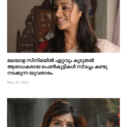
മലയാള സിനിമയിൽ ഏറ്റവും കൂടുതൽ
ആരാധകരായ പെൺകുട്ടികൾ സ്വപ്നം കണ്ടു
നടക്കുന്ന യുവതാരം.
May 25, 2025