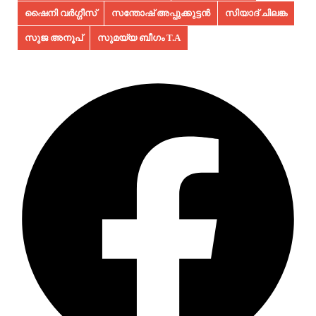
ഷൈനി വർഗ്ഗീസ്
സന്തോഷ് അപ്പുക്കുട്ടൻ
സിയാദ് ചിലങ്ക
സുജ അനൂപ്‌
സുമയ്യ ബീഗം T.A