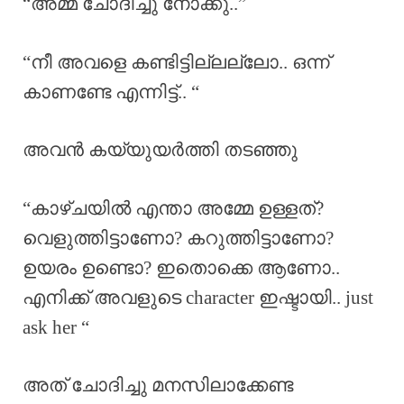
“അമ്മ ചോദിച്ചു നോക്കു..”
“നീ അവളെ കണ്ടിട്ടില്ലല്ലോ.. ഒന്ന്
കാണണ്ടേ എന്നിട്ട്.. “
അവൻ കയ്യുയർത്തി തടഞ്ഞു
“കാഴ്ചയിൽ എന്താ അമ്മേ ഉള്ളത്?
വെളുത്തിട്ടാണോ? കറുത്തിട്ടാണോ?
ഉയരം ഉണ്ടൊ? ഇതൊക്കെ ആണോ..
എനിക്ക് അവളുടെ character ഇഷ്ടായി.. just
ask her “
അത് ചോദിച്ചു മനസിലാക്കേണ്ട