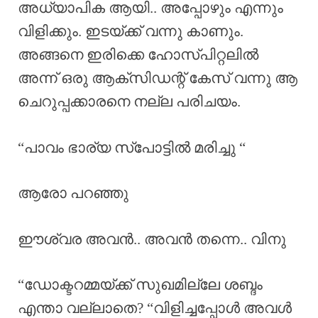
അധ്യാപിക ആയി.. അപ്പോഴും എന്നും
വിളിക്കും. ഇടയ്ക്ക് വന്നു കാണും.
അങ്ങനെ ഇരിക്കെ ഹോസ്പിറ്റലിൽ
അന്ന് ഒരു ആക്‌സിഡന്റ് കേസ് വന്നു ആ
ചെറുപ്പക്കാരനെ നല്ല പരിചയം.
“പാവം ഭാര്യ സ്പോട്ടിൽ മരിച്ചു “
ആരോ പറഞ്ഞു
ഈശ്വര അവൻ.. അവൻ തന്നെ.. വിനു
“ഡോക്ടറമ്മയ്ക്ക് സുഖമില്ലേ ശബ്ദം
എന്താ വല്ലാതെ? “വിളിച്ചപ്പോൾ അവൾ