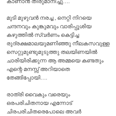
കാണാൻ തീരുമാനിച്ചു….
മുടി മുഴുവൻ നരച്ച , നെറ്റി നിറയെ
ചന്ദനവും കുങ്കുമവും വാരിപ്പൂശിയ
കഴുത്തിൽ സ്വർണം കെട്ടിച്ച
രുദ്രക്ഷമാലയുമണിഞ്ഞു നീലകസവുള്ള
സെറ്റുമുണ്ടുമുടുത്തു തലയിണയിൽ
ചാരിയിരിക്കുന്ന ആ അമ്മയെ കണ്ടതും
എന്റെ മനസ്സ്‌ അറിയാതെ
തേങ്ങിപ്പോയി….
രാത്രി വൈകും വരെയും
ഒരപരിചിതനായ എന്നോട്
ചിരപരിചിതരെപോലെ അവർ