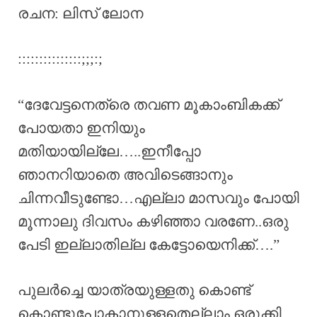
രചന: ലിസ് ലോന
:::::::::::::::;;;:;
“ദേവേട്ടനെത്രെ തവണ മൂകാംബികക്ക്
പോയതാ ഇനിയും
മതിയായില്ലേ…..ഇനീപ്പോ
ഞാനറിയാതെ അവിടെങ്ങാനും
ചിന്നവീടുണ്ടോ…എല്ലാ മാസവും പോയി
മൂന്നാലു ദിവസം കഴിഞ്ഞാ വരണേ..ഒരു
പേടി ഇല്ലാതില്ല കേട്ടോയെനിക്ക്….”
പുലർച്ചെ യാത്രയുള്ളതു കൊണ്ട്
കൊണ്ടുപോകാനുള്ളതെല്ലാം ഒരുക്കി