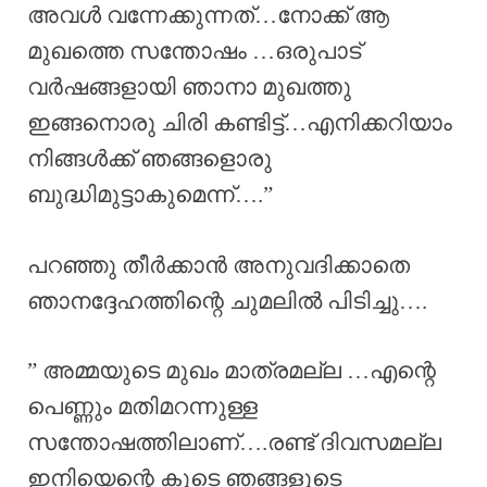
അവൾ വന്നേക്കുന്നത്…നോക്ക് ആ
മുഖത്തെ സന്തോഷം …ഒരുപാട്
വർഷങ്ങളായി ഞാനാ മുഖത്തു
ഇങ്ങനൊരു ചിരി കണ്ടിട്ട്…എനിക്കറിയാം
നിങ്ങൾക്ക് ഞങ്ങളൊരു
ബുദ്ധിമുട്ടാകുമെന്ന്….”
പറഞ്ഞു തീർക്കാൻ അനുവദിക്കാതെ
ഞാനദ്ദേഹത്തിന്റെ ചുമലിൽ പിടിച്ചു….
” അമ്മയുടെ മുഖം മാത്രമല്ല …എന്റെ
പെണ്ണും മതിമറന്നുള്ള
സന്തോഷത്തിലാണ്….രണ്ട് ദിവസമല്ല
ഇനിയെന്റെ കൂടെ ഞങ്ങളുടെ