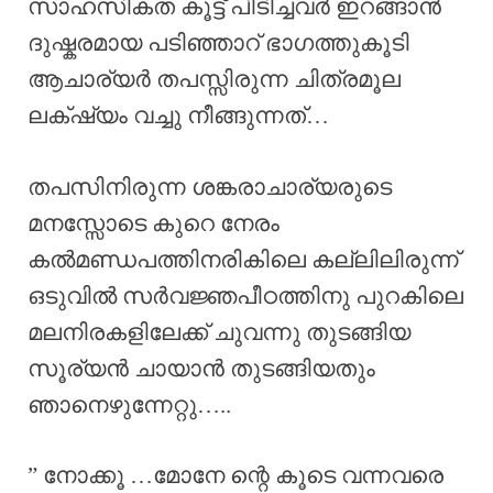
സാഹസികത കൂട്ട് പിടിച്ചവർ ഇറങ്ങാൻ
ദുഷ്കരമായ പടിഞ്ഞാറ് ഭാഗത്തുകൂടി
ആചാര്യർ തപസ്സിരുന്ന ചിത്രമൂല
ലക്‌ഷ്യം വച്ചു നീങ്ങുന്നത്…
തപസിനിരുന്ന ശങ്കരാചാര്യരുടെ
മനസ്സോടെ കുറെ നേരം
കൽമണ്ഡപത്തിനരികിലെ കല്ലിലിരുന്ന്
ഒടുവിൽ സർവജ്ഞപീഠത്തിനു പുറകിലെ
മലനിരകളിലേക്ക് ചുവന്നു തുടങ്ങിയ
സൂര്യൻ ചായാൻ തുടങ്ങിയതും
ഞാനെഴുന്നേറ്റു…..
” നോക്കൂ …മോനേ ന്റെ കൂടെ വന്നവരെ