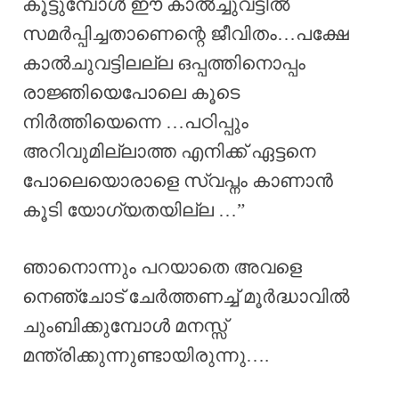
കൂട്ടുമ്പോൾ ഈ കാൽച്ചുവട്ടിൽ
സമർപ്പിച്ചതാണെന്റെ ജീവിതം…പക്ഷേ
കാൽചുവട്ടിലല്ല ഒപ്പത്തിനൊപ്പം
രാജ്ഞിയെപോലെ കൂടെ
നിർത്തിയെന്നെ …പഠിപ്പും
അറിവുമില്ലാത്ത എനിക്ക് ഏട്ടനെ
പോലെയൊരാളെ സ്വപ്നം കാണാൻ
കൂടി യോഗ്യതയില്ല …”
ഞാനൊന്നും പറയാതെ അവളെ
നെഞ്ചോട് ചേർത്തണച്ച് മൂർദ്ധാവിൽ
ചുംബിക്കുമ്പോൾ മനസ്സ്‌
മന്ത്രിക്കുന്നുണ്ടായിരുന്നു….