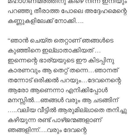
മഹാഗണിമരത്തിനു കീഴെ നിന്ന് ഇനിയും
പറഞ്ഞു തീരാത്ത പോലെ അദ്ദേഹമെന്റെ
കണ്ണുകളിലേക്ക് നോക്കി….
“ഞാൻ ചെയ്ത തെറ്റാണ് ഞങ്ങൾടെ
കുഞ്ഞിനെ ഇല്ലാതാക്കിയത് …
ഇന്നെന്റെ ഭാര്യയുടെ ഈ കിടപ്പിനു
കാരണവും ആ തെറ്റ് തന്നെ…ഞാനത്
തന്നോട് ഒരിക്കൽ പറയും…ദേവനെന്റെ
ആരോ ആണെന്നാ എനിക്കിപ്പോൾ
മനസ്സിൽ…ഞങ്ങൾ വരും ആ ചടങ്ങിന്
…..വലിയ വീട്ടിൽ ആരുമില്ലാതെ തനിച്ചു
കഴിയുന്ന രണ്ട് പാഴ്ജന്മങ്ങളാണ്
ഞങ്ങളിന്ന്….വരും ദേവന്റെ