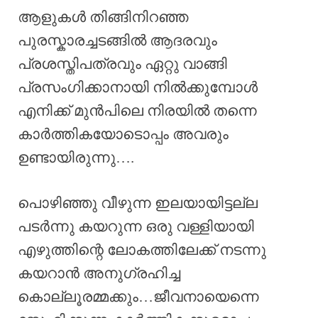
ആളുകൾ തിങ്ങിനിറഞ്ഞ
പുരസ്കാരച്ചടങ്ങിൽ ആദരവും
പ്രശസ്തിപത്രവും ഏറ്റു വാങ്ങി
പ്രസംഗിക്കാനായി നിൽക്കുമ്പോൾ
എനിക്ക് മുൻപിലെ നിരയിൽ തന്നെ
കാർത്തികയോടൊപ്പം അവരും
ഉണ്ടായിരുന്നു….
പൊഴിഞ്ഞു വീഴുന്ന ഇലയായിട്ടല്ല
പടർന്നു കയറുന്ന ഒരു വള്ളിയായി
എഴുത്തിന്റെ ലോകത്തിലേക്ക് നടന്നു
കയറാൻ അനുഗ്രഹിച്ച
കൊല്ലൂരമ്മക്കും…ജീവനായെന്നെ