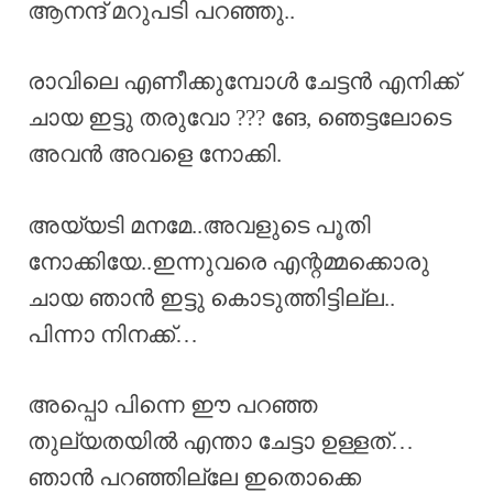
ആനന്ദ് മറുപടി പറഞ്ഞു..
രാവിലെ എണീക്കുമ്പോൾ ചേട്ടൻ എനിക്ക്
ചായ ഇട്ടു തരുവോ ??? ങേ, ഞെട്ടലോടെ
അവൻ അവളെ നോക്കി.
അയ്യടി മനമേ..അവളുടെ പൂതി
നോക്കിയേ..ഇന്നുവരെ എന്റമ്മക്കൊരു
ചായ ഞാൻ ഇട്ടു കൊടുത്തിട്ടില്ല..
പിന്നാ നിനക്ക്…
അപ്പൊ പിന്നെ ഈ പറഞ്ഞ
തുല്യതയിൽ എന്താ ചേട്ടാ ഉള്ളത്…
ഞാൻ പറഞ്ഞില്ലേ ഇതൊക്കെ