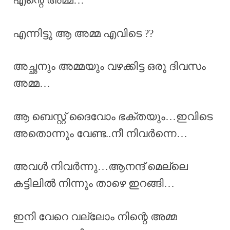
എന്റെ അമ്മ…
എന്നിട്ടു ആ അമ്മ എവിടെ ??
അച്ഛനും അമ്മയും വഴക്കിട്ട ഒരു ദിവസം
അമ്മ…
ആ ബെസ്റ്റ് ദൈവോം ഭക്തയും…ഇവിടെ
അതൊന്നും വേണ്ട..നീ നിവർന്നെ…
അവൾ നിവർന്നു…ആനന്ദ് മെല്ലെ
കട്ടിലിൽ നിന്നും താഴെ ഇറങ്ങി…
ഇനി വേറെ വല്ലോം നിന്റെ അമ്മ