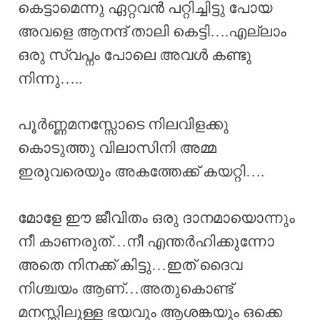
കെട്ടാമെന്നു ഏറ്റവൻ പറ്റിച്ചിട്ടു പോയ
അവളെ ആനന്ദ് താലി കെട്ടി….എല്ലാം
ഒരു സ്വപ്നം പോലെ അവൾ കണ്ടു
നിന്നു…..
പൂർണ്ണമനസ്സോടെ നിലവിളക്കു
കൊടുത്തു വിലാസിനി അമ്മ
ഇരുവരെയും അകത്തേക്ക് കയറ്റി….
മോളേ ഈ ജീവിതം ഒരു ദാനമായൊന്നും
നീ കാണരുത്…നീ എന്തർഹിക്കുന്നോ
അതെ നിനക്ക് കിട്ടു…ഇത് ദൈവ
നിശ്ചയം ആണ്…അതുകൊണ്ട്
മനസ്സിലുള്ള ഭയവും ആശങ്കയും ഒക്കെ