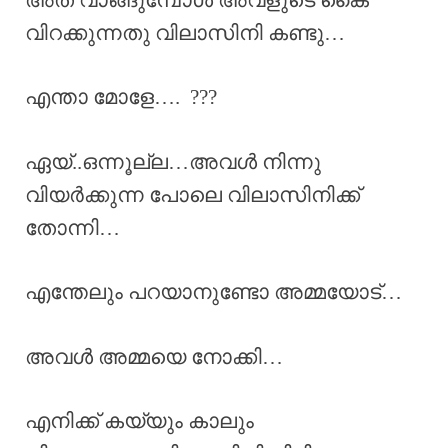
വിറക്കുന്നതു വിലാസിനി കണ്ടു…
എന്താ മോളേ…. ???
ഏയ്‌..ഒന്നൂല്ല…അവൾ നിന്നു
വിയർക്കുന്ന പോലെ വിലാസിനിക്ക്
തോന്നി…
എന്തേലും പറയാനുണ്ടോ അമ്മയോട്…
അവൾ അമ്മയെ നോക്കി…
എനിക്ക് കയ്യും കാലും