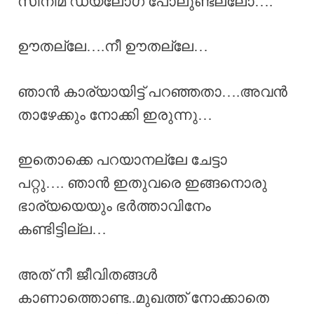
സിനിമ ഡയലോഗ് പോലുണ്ടല്ലോ….
ഊതല്ലേ….നീ ഊതല്ലേ…
ഞാൻ കാര്യായിട്ട് പറഞ്ഞതാ….അവൻ
താഴേക്കും നോക്കി ഇരുന്നു…
ഇതൊക്കെ പറയാനല്ലേ ചേട്ടാ
പറ്റു…. ഞാൻ ഇതുവരെ ഇങ്ങനൊരു
ഭാര്യയെയും ഭർത്താവിനേം
കണ്ടിട്ടില്ല…
അത് നീ ജീവിതങ്ങൾ
കാണാത്തൊണ്ട..മുഖത്ത് നോക്കാതെ