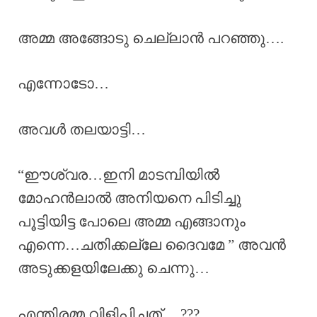
അമ്മ അങ്ങോടു ചെല്ലാൻ പറഞ്ഞു….
എന്നോടോ…
അവൾ തലയാട്ടി…
“ഈശ്വര…ഇനി മാടമ്പിയിൽ
മോഹൻലാൽ അനിയനെ പിടിച്ചു
പൂട്ടിയിട്ട പോലെ അമ്മ എങ്ങാനും
എന്നെ…ചതിക്കല്ലേ ദൈവമേ ” അവൻ
അടുക്കളയിലേക്കു ചെന്നു…
എന്തിരമ്മ വിളിപ്പിച്ചത്… ???