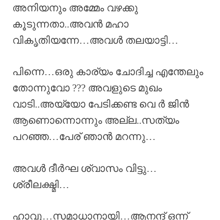
അനിയനും അമ്മേം വഴക്കു
കൂടുന്നതാ..അവൻ മഹാ
വികൃതിയന്നേ…അവൾ തലയാട്ടി…
പിന്നെ…ഒരു കാര്യം ചോദിച്ച എന്തേലും
തോന്നുവോ ??? അവളുടെ മുഖം
വാടി..അയ്യോ പേടിക്കണ്ട വെ ർ ജിൻ
ആണൊന്നൊന്നും അല്ല..സത്യം
പറഞ്ഞ…പേര് ഞാൻ മറന്നു…
അവൾ ദീർഘ ശ്വാസം വിട്ടു…
ശ്രീലക്ഷ്മി…
ഹാവൂ…സമാധാനായി…ആനന്ദ് ഒന്ന്