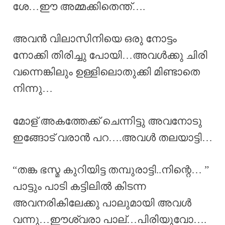
ശേ…ഈ അമ്മക്കിതെന്ത്….
അവൻ വിലാസിനിയെ ഒരു നോട്ടം
നോക്കി തിരിച്ചു പോയി…അവൾക്കു ചിരി
വന്നെങ്കിലും ഉള്ളിലൊതുക്കി മിണ്ടാതെ
നിന്നു…
മോള് അകത്തേക്ക് ചെന്നിട്ടു അവനോടു
ഇങ്ങോട് വരാൻ പറ….അവൾ തലയാട്ടി…
“തങ്ക ഭസ്മ കുറിയിട്ട തമ്പുരാട്ടി..നിന്റെ… ”
പാട്ടും പാടി കട്ടിലിൽ കിടന്ന
അവനരികിലേക്കു പാലുമായി അവൾ
വന്നു…ഈശ്വരാ പാല്…പിരിയുവോ….