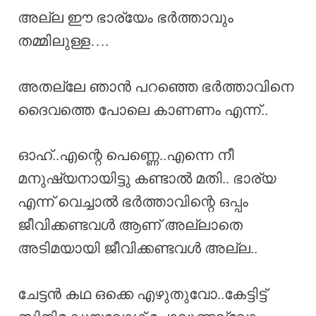
അല്ല ഈ ഭാര്യേം ഭർത്താവും
തമ്മിലുള്ള….
അതല്ലേ ഞാൻ പറഞ്ഞെ ഭർത്താവിനെ
ദൈവത്തെ പോലെ കാണണം എന്ന്..
ഓഹ്..എന്റെ പെണ്ണെ..എന്നെ നീ
മനുഷ്യനായിട്ടു കണ്ടാൽ മതി.. ഭാര്യ
എന്ന് വെച്ചാൽ ഭർത്താവിന്റെ ഒപ്പം
ജീവിക്കണ്ടവൾ ആണ് അല്ലാതെ
അടിമയായി ജീവിക്കണ്ടവൾ അല്ല..
ചേട്ടൻ കഥ ഒക്കെ എഴുതുവോ..കേട്ടിട്ട്