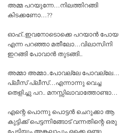
അമ്മ പറയുന്നേ…നിലത്തിറങ്ങി
കിടക്കണോ…??
ഓഹ്..ഇവനോടൊക്കെ പറയാൻ പോയ
എന്ന പറഞ്ഞാ മതീലോ…വിലാസിനി
ഇറങ്ങി പോവാൻ തുടങ്ങി..
അമ്മാ അമ്മാ..പോവല്ലേ പോവല്ലേ…
പ്ലീസ് പ്ലീസ്…എന്നാന്നു വെച്ച
തെളിച്ചു പറ.. മനസ്സിലാവാത്തോണ്ടാ…
എന്റെ പൊന്നു പൊട്ടൻ ചെറുക്കാ ആ
കുട്ടിക്ക് പെട്ടന്നിങ്ങോട് വന്നതിന്റെ ഒരു
പേടിയും അങ്കലാപ്പും ഒക്കെ ഒണ്ടു…