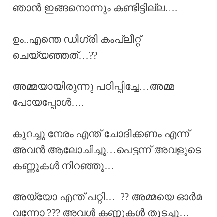
ഞാൻ ഇങ്ങനൊന്നും കണ്ടിട്ടില്ല….
ഉം..എന്തെ ഡിഗ്രി കംപ്ലീറ്റ്
ചെയ്യഞ്ഞത്…??
അമ്മയായിരുന്നു പഠിപ്പിച്ചേ…അമ്മ
പോയപ്പോൾ….
കുറച്ചു നേരം എന്ത് ചോദിക്കണം എന്ന്
അവൻ ആലോചിച്ചു…പെട്ടന്ന് അവളുടെ
കണ്ണുകൾ നിറഞ്ഞു…
അയ്യോ എന്ത് പറ്റി… ?? അമ്മയെ ഓർമ
വന്നോ ??? അവൾ കണ്ണുകൾ തുടച്ചു…