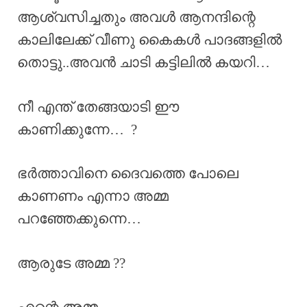
ആശ്വസിച്ചതും അവൾ ആനന്ദിന്റെ
കാലിലേക്ക് വീണു കൈകൾ പാദങ്ങളിൽ
തൊട്ടു..അവൻ ചാടി കട്ടിലിൽ കയറി…
നീ എന്ത് തേങ്ങയാടി ഈ
കാണിക്കുന്നേ… ?
ഭർത്താവിനെ ദൈവത്തെ പോലെ
കാണണം എന്നാ അമ്മ
പറഞ്ഞേക്കുന്നെ…
ആരുടേ അമ്മ ??