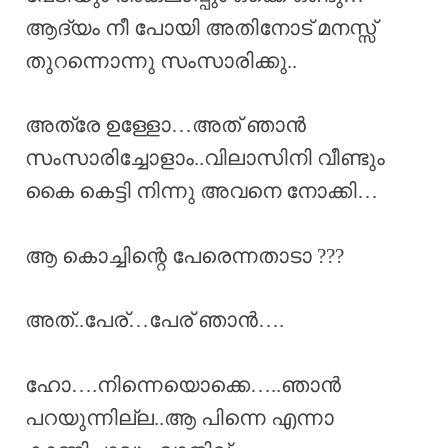
ആദ്യം നീ പോയി അതിനോട് മനസ്സ്
തുറന്നൊന്നു സംസാരിക്കു..
അത്രേ ഉള്ളോ…അത് ഞാൻ
സംസാരിച്ചോളാം..വിലാസിനി വീണ്ടും
കൈ കെട്ടി നിന്നു അവനെ നോക്കി…
ആ കൊച്ചിന്റെ പേരെന്നതാടാ ???
അത്..പേര്…പേര് ഞാൻ….
ഹോ….നിന്നെയൊക്കെ…..ഞാൻ
പറയുന്നില്ല..ആ പിന്നെ എന്നാ