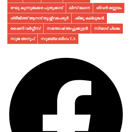
രഘു കുന്നുമ്മക്കര പുതുക്കാട്
ലിസ് ലോന
ശിവൻ മണ്ണയം
ശ്രീജിത്ത് ആനന്ദ് തൃശ്ശിവപേരൂർ
ഷിജു കല്ലുങ്കൻ
ഷൈനി വർഗ്ഗീസ്
സന്തോഷ് അപ്പുക്കുട്ടൻ
സിയാദ് ചിലങ്ക
സുജ അനൂപ്‌
സുമയ്യ ബീഗം T.A