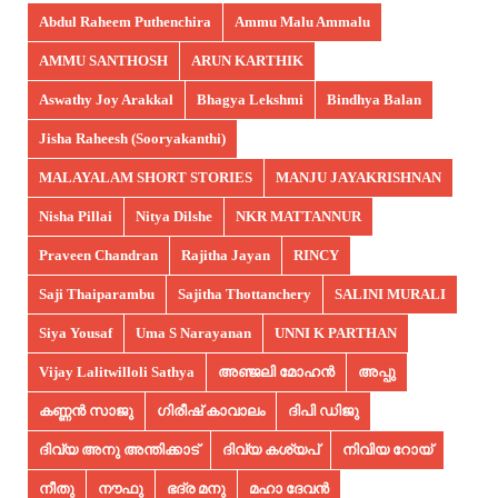
Abdul Raheem Puthenchira
Ammu Malu Ammalu
AMMU SANTHOSH
ARUN KARTHIK
Aswathy Joy Arakkal
Bhagya Lekshmi
Bindhya Balan
Jisha Raheesh (Sooryakanthi)
MALAYALAM SHORT STORIES
MANJU JAYAKRISHNAN
Nisha Pillai
Nitya Dilshe
NKR MATTANNUR
Praveen Chandran
Rajitha Jayan
RINCY
Saji Thaiparambu
Sajitha Thottanchery
SALINI MURALI
Siya Yousaf
Uma S Narayanan
UNNI K PARTHAN
Vijay Lalitwilloli Sathya
അഞ്ജലി മോഹൻ
അപ്പു
കണ്ണൻ സാജു
ഗിരീഷ് കാവാലം
ദിപി ഡിജു
ദിവ്യ അനു അന്തിക്കാട്
ദിവ്യ കശ്യപ്
നിവിയ റോയ്
നീതു
നൗഫു
ഭദ്ര മനു
മഹാ ദേവൻ