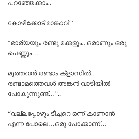
പറഞ്ഞേക്കാം..
കോഴിക്കോട് മാങ്കാവ് “
“ഭാര്യയും രണ്ടു മക്കളും.. ഒരാണും ഒരു
പെണ്ണും…
മൂത്തവൻ രണ്ടാം ക്‌ളാസിൽ..
രണ്ടാമത്തെവൾ അങ്കൻ വാടിയിൽ
പോകുന്നുണ്ട്…”..
“വല്ലപ്പോഴും ടീച്ചറെ ഒന്ന് കാണാൻ
എന്ന പോലെ…ഒരു പോക്കാണ്…