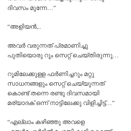
ദിവസം മുന്നേ…”
“അളിയൻ,..
അവർ വരുന്നത് പ്രമാണിച്ചു
പുതിയൊരു റൂം സെറ്റ് ചെയ്തിരുന്നു…
റൂമിലേക്കുള്ള ഫർണിച്ചറും മറ്റു
സാധനങ്ങളും സെറ്റ് ചെയ്യുന്നത്
കൊണ്ട് തന്നെ രണ്ടു ദിവസമായി
മര്യാദക് ഒന്ന് നാട്ടിലേക്കു വിളിച്ചിട്ട്…”
“എല്ലാം കഴിഞ്ഞു അവളെ