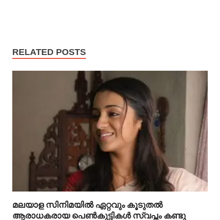
RELATED POSTS
മലയാള സിനിമയിൽ ഏറ്റവും കൂടുതൽ
ആരാധകരായ പെൺകുട്ടികൾ സ്വപ്നം കണ്ടു