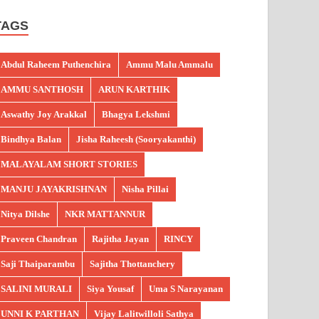
TAGS
Abdul Raheem Puthenchira
Ammu Malu Ammalu
AMMU SANTHOSH
ARUN KARTHIK
Aswathy Joy Arakkal
Bhagya Lekshmi
Bindhya Balan
Jisha Raheesh (Sooryakanthi)
MALAYALAM SHORT STORIES
MANJU JAYAKRISHNAN
Nisha Pillai
Nitya Dilshe
NKR MATTANNUR
Praveen Chandran
Rajitha Jayan
RINCY
Saji Thaiparambu
Sajitha Thottanchery
SALINI MURALI
Siya Yousaf
Uma S Narayanan
UNNI K PARTHAN
Vijay Lalitwilloli Sathya