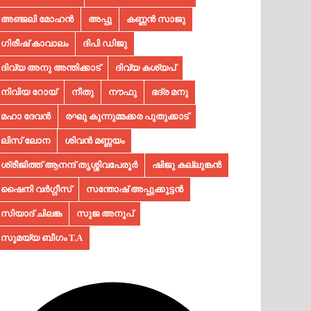
അഞ്ജലി മോഹൻ
അപ്പു
കണ്ണൻ സാജു
ഗിരീഷ് കാവാലം
ദിപി ഡിജു
ദിവ്യ അനു അന്തിക്കാട്
ദിവ്യ കശ്യപ്
നിവിയ റോയ്
നീതു
നൗഫു
ഭദ്ര മനു
മഹാ ദേവൻ
രഘു കുന്നുമ്മക്കര പുതുക്കാട്
ലിസ് ലോന
ശിവൻ മണ്ണയം
ശ്രീജിത്ത് ആനന്ദ് തൃശ്ശിവപേരൂർ
ഷിജു കല്ലുങ്കൻ
ഷൈനി വർഗ്ഗീസ്
സന്തോഷ് അപ്പുക്കുട്ടൻ
സിയാദ് ചിലങ്ക
സുജ അനൂപ്‌
സുമയ്യ ബീഗം T.A