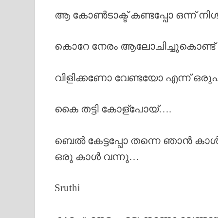
ആ കോൺടാക്ട് കണ്ടപ്പോ ഒന്ന് നിശ
കൊറേ നേരം ആലോചിച്ചുകൊണ്ട് 
വിളിക്കണോ വേണ്ടയോ എന്ന് ഒരുപ
കൈ തട്ടി കോള്പോയ്‌….
ബെൽ കേട്ടപ്പോ തന്നെ ഞാൻ കാൾ കട്
ഒരു കാൾ വന്നു…
Sruthi