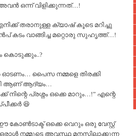
 അവൻ ഒന്ന് വിളിക്കുന്നത്…!
നിക്ക് തരാനുള്ള ക്യാഷ് കൂടെ മറിച്ചു
ുൻപ് കടം വാങ്ങിച്ച മറ്റൊരു സുഹൃത്ത്…!
കൊടുക്കും..?
്മൾ ഓടണം… പൈസ നമ്മളെ തിരക്കി
ലി ആണ് ആദ്യം…
നിന്റെ പ്രശ്നം ഒക്കെ മാറും…!” എന്റെ
പീക്കർ 😆
കോൺടാക്ട് ഒക്കെ വെറും ഒരു വേസ്റ്റ്
ഒരാൾ നമ്മുടെ അവസ്ഥ മനസിലാക്കുന്ന