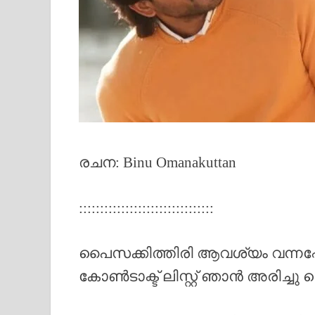
രചന: Binu Omanakuttan
::::::::::::::::::::::::::::::::
പൈസക്കിത്തിരി ആവശ്യം വന്നപ്
കോൺടാക്ട് ലിസ്റ്റ് ഞാൻ അരിച്ചു പ