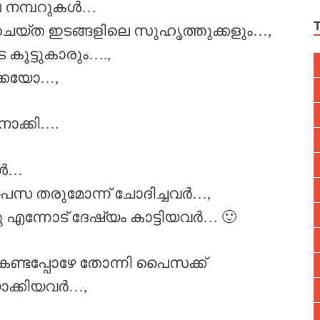
ല നമ്പറുകൾ…
ി ചെയ്ത ഇടങ്ങളിലെ സുഹൃത്തുക്കളും…,
കൂട്ടുകാരും….,
കെയോ…,
നോക്കി….
ങൾ…
ു പൈസ തരുമോന്ന് ചോദിച്ചവർ…,
നു എന്നോട് ദേഷ്യം കാട്ടിയവർ… 🙂
ണ്ടപ്പോഴേ തോന്നി പൈസക്ക്
യാക്കിയവർ…,