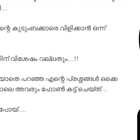
ി…
െ കുടുംബക്കാരെ വിളിക്കാൻ ഒന്ന്
ഞിന് വിശേഷം വല്ലതും…!!
തെ പറഞ്ഞ എന്റെ പ്രശ്നങ്ങൾ ഒക്കെ
 പോലെ അവരും ഫോൺ കട്ട്‌ ചെയ്ത്…
 പോയ്‌….