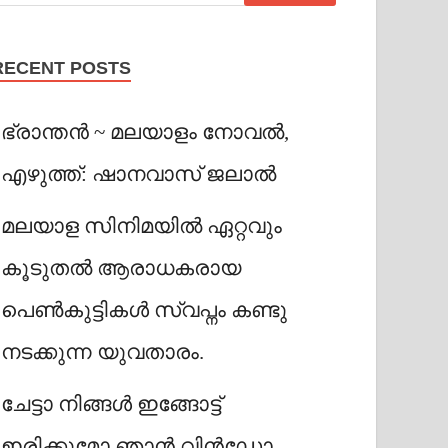
RECENT POSTS
ഭ്രാന്തൻ ~ മലയാളം നോവൽ,
എഴുത്ത്: ഷാനവാസ് ജലാൽ
മലയാള സിനിമയിൽ ഏറ്റവും
കൂടുതൽ ആരാധകരായ
പെൺകുട്ടികൾ സ്വപ്നം കണ്ടു
നടക്കുന്ന യുവതാരം.
ചേട്ടാ നിങ്ങൾ ഇങ്ങോട്ട്
ഇരിക്കുമോ ഞാൻ വിൻഡോ