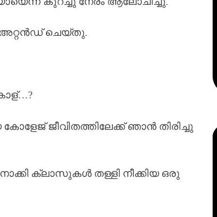
യെന്ന് കുറച്ചു നേരം ആലോചിച്ചു.
 അറ്റൻഡ് ചെയ്തു.
കോള്…?
കോളേജ് ജീവിതത്തിലേക്ക് ഞാൻ തിരിച്ചു
നോക്കി ക്ലാസുകൾ തള്ളി നീക്കിയ ഒരു