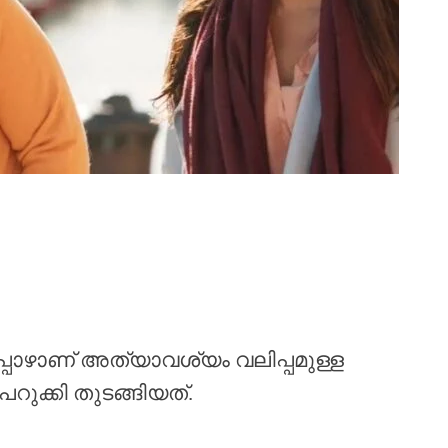
പോഴാണ് അത്യാവശ്യം വലിപ്പമുള്ള
െറുക്കി തുടങ്ങിയത്.