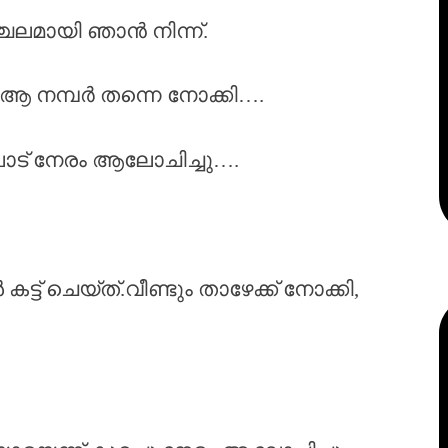
്ചലമായി ഞാൻ നിന്ന്.
ആ നമ്പർ തന്നെ നോക്കി….
ാട് നേരം ആലോചിച്ചു….
ട്‌ ചെയ്ത്.വീണ്ടും താഴേക്ക് നോക്കി,