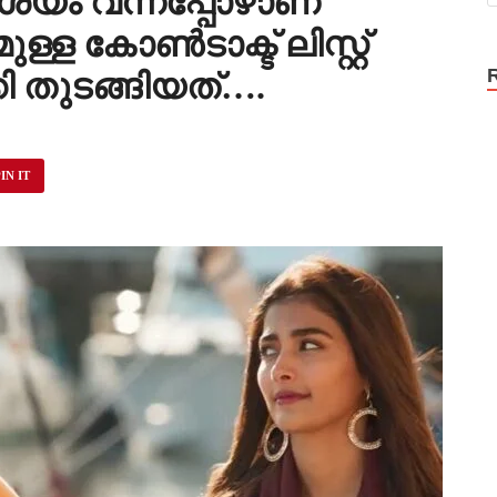
്യം വന്നപ്പോഴാണ്
്ള കോൺടാക്ട് ലിസ്റ്റ്
ി തുടങ്ങിയത്….
IN IT