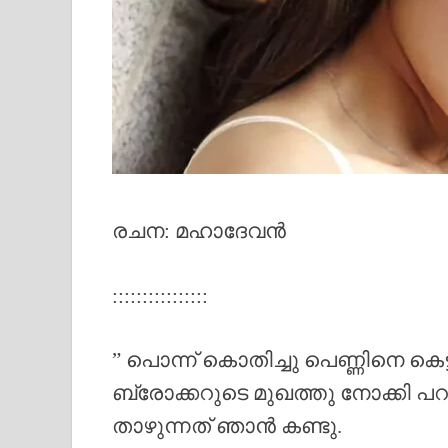
രചന: മഹാദേവൻ
::::::::::::::::
” പൊന്ന് കൊതിച്ചു പെണ്ണിനെ കെ
ബ്രോക്കറുടെ മുഖത്തു നോക്കി പ
താഴുന്നത് ഞാൻ കണ്ടു.