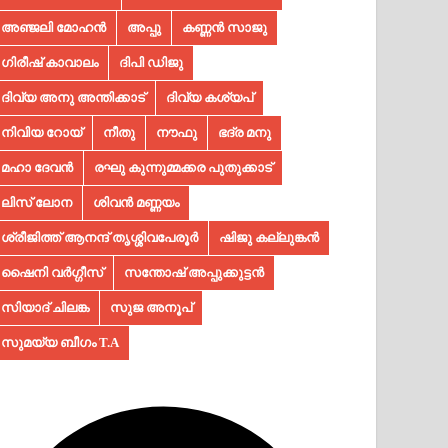
അഞ്ജലി മോഹൻ
അപ്പു
കണ്ണൻ സാജു
ഗിരീഷ് കാവാലം
ദിപി ഡിജു
ദിവ്യ അനു അന്തിക്കാട്
ദിവ്യ കശ്യപ്
നിവിയ റോയ്
നീതു
നൗഫു
ഭദ്ര മനു
മഹാ ദേവൻ
രഘു കുന്നുമ്മക്കര പുതുക്കാട്
ലിസ് ലോന
ശിവൻ മണ്ണയം
ശ്രീജിത്ത് ആനന്ദ് തൃശ്ശിവപേരൂർ
ഷിജു കല്ലുങ്കൻ
ഷൈനി വർഗ്ഗീസ്
സന്തോഷ് അപ്പുക്കുട്ടൻ
സിയാദ് ചിലങ്ക
സുജ അനൂപ്‌
സുമയ്യ ബീഗം T.A