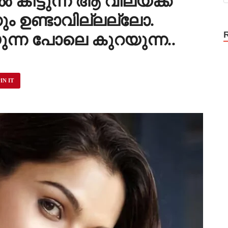
ൽ കിട്ടുന്ന ആ വിലയ്ക്ക്
ും ഉണ്ടാവില്ലല്ലോ.
റയുന്ന പോലെ കുറയുന്ന..
IN IT