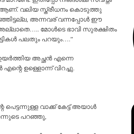
ആണ്. വലിയ സ്ത്രീധനം കൊടുത്തു
ാഞ്ഞിട്ടല്ല, അന്നവര് വന്നപ്പോൾ ഈ
. അല്ലാതെ….. മോൾടെ ഭാവി സുരക്ഷിതം
്ടികൾ പലതും പറയും….”
ം ഉയർത്തിയ അച്ഛൻ എന്നെ
്റെ ഉള്ളൊന്ന് വിറച്ചു.
പെട്ടന്നുള്ള വാക്ക് കേട്ട് അയാൾ
ഒന്നുടെ പറഞ്ഞു,