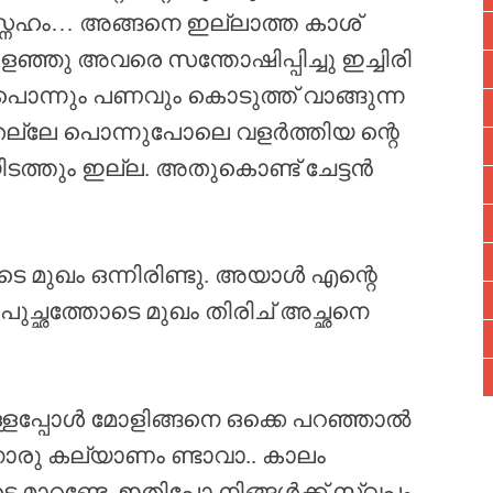
്നേഹം… അങ്ങനെ ഇല്ലാത്ത കാശ്
കളഞ്ഞു അവരെ സന്തോഷിപ്പിച്ചു ഇച്ചിരി
പൊന്നും പണവും കൊടുത്ത് വാങ്ങുന്ന
ല്ലേ പൊന്നുപോലെ വളർത്തിയ ന്റെ
ിടത്തും ഇല്ല. അതുകൊണ്ട് ചേട്ടൻ
ടെ മുഖം ഒന്നിരിണ്ടു. അയാൾ എന്റെ
ുച്ഛത്തോടെ മുഖം തിരിച് അച്ഛനെ
ള്ളപ്പോൾ മോളിങ്ങനെ ഒക്കെ പറഞ്ഞാൽ
രു കല്യാണം ണ്ടാവാ.. കാലം
മാറണ്ടേ. ഇതിപ്പോ നിങ്ങൾക്ക് സ്വപ്നം