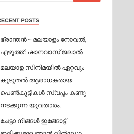
RECENT POSTS
ഭ്രാന്തൻ ~ മലയാളം നോവൽ,
എഴുത്ത്: ഷാനവാസ് ജലാൽ
മലയാള സിനിമയിൽ ഏറ്റവും
കൂടുതൽ ആരാധകരായ
പെൺകുട്ടികൾ സ്വപ്നം കണ്ടു
നടക്കുന്ന യുവതാരം.
ചേട്ടാ നിങ്ങൾ ഇങ്ങോട്ട്
ഇരിക്കുമോ ഞാൻ വിൻഡോ