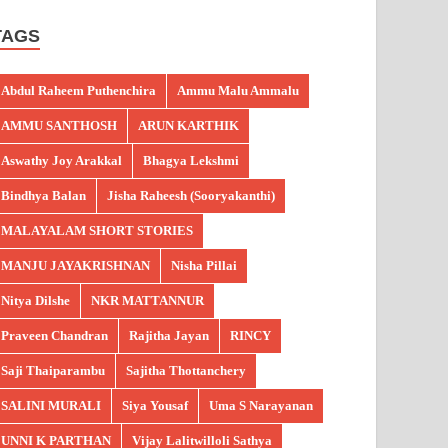
TAGS
Abdul Raheem Puthenchira
Ammu Malu Ammalu
AMMU SANTHOSH
ARUN KARTHIK
Aswathy Joy Arakkal
Bhagya Lekshmi
Bindhya Balan
Jisha Raheesh (Sooryakanthi)
MALAYALAM SHORT STORIES
MANJU JAYAKRISHNAN
Nisha Pillai
Nitya Dilshe
NKR MATTANNUR
Praveen Chandran
Rajitha Jayan
RINCY
Saji Thaiparambu
Sajitha Thottanchery
SALINI MURALI
Siya Yousaf
Uma S Narayanan
UNNI K PARTHAN
Vijay Lalitwilloli Sathya