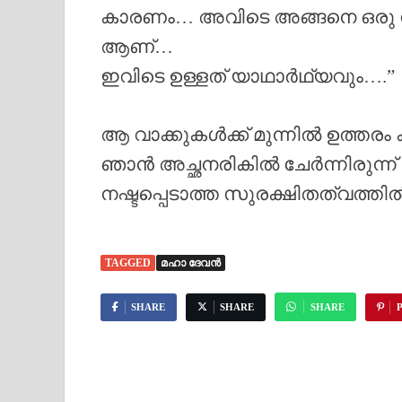
കാരണം… അവിടെ അങ്ങനെ ഒരു സു
ആണ്…
ഇവിടെ ഉള്ളത് യാഥാർഥ്യവും….”
ആ വാക്കുകൾക്ക് മുന്നിൽ ഉത്തരം
ഞാൻ അച്ഛനരികിൽ ചേർന്നിരുന്ന്
നഷ്ടപ്പെടാത്ത സുരക്ഷിതത്വത്തി
TAGGED
മഹാ ദേവൻ
SHARE
SHARE
SHARE
P