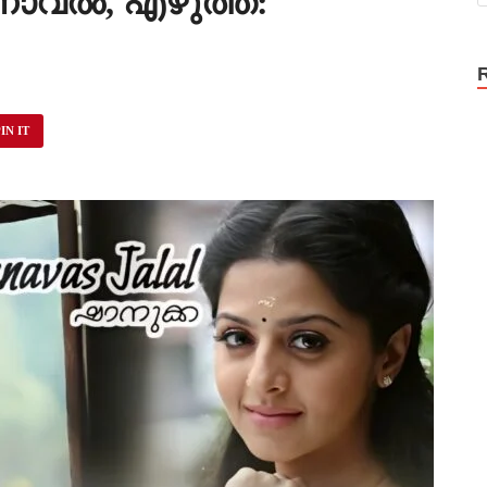
നോവൽ, എഴുത്ത്:
IN IT