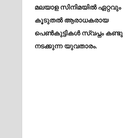
മലയാള സിനിമയിൽ ഏറ്റവും
കൂടുതൽ ആരാധകരായ
പെൺകുട്ടികൾ സ്വപ്നം കണ്ടു
നടക്കുന്ന യുവതാരം.