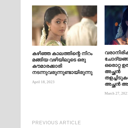
വരാനിരിക്
കഴിഞ്ഞ കാലത്തിന്റെ നിറം
ചോദ്യങ്
മങ്ങിയ വഴിയിലൂടെ ഒരു
ഒരൊറ്റ ഉത
കൗമാരക്കാരി
അച്ഛൻ
നടന്നുവരുന്നുണ്ടായിരുന്നു
തളച്ചിടുക
April 18, 2023
അച്ഛൻ അ
March 27, 202
PREVIOUS ARTICLE