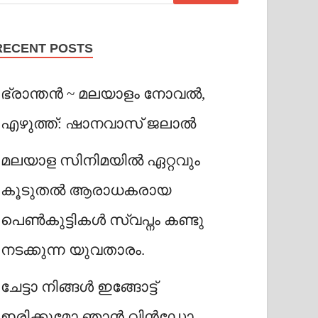
RECENT POSTS
ഭ്രാന്തൻ ~ മലയാളം നോവൽ,
എഴുത്ത്: ഷാനവാസ് ജലാൽ
മലയാള സിനിമയിൽ ഏറ്റവും
കൂടുതൽ ആരാധകരായ
പെൺകുട്ടികൾ സ്വപ്നം കണ്ടു
നടക്കുന്ന യുവതാരം.
ചേട്ടാ നിങ്ങൾ ഇങ്ങോട്ട്
ഇരിക്കുമോ ഞാൻ വിൻഡോ