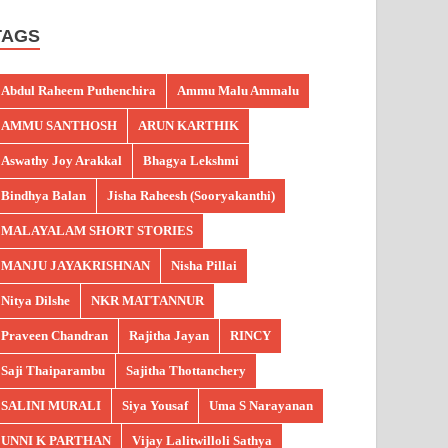
TAGS
Abdul Raheem Puthenchira
Ammu Malu Ammalu
AMMU SANTHOSH
ARUN KARTHIK
Aswathy Joy Arakkal
Bhagya Lekshmi
Bindhya Balan
Jisha Raheesh (Sooryakanthi)
MALAYALAM SHORT STORIES
MANJU JAYAKRISHNAN
Nisha Pillai
Nitya Dilshe
NKR MATTANNUR
Praveen Chandran
Rajitha Jayan
RINCY
Saji Thaiparambu
Sajitha Thottanchery
SALINI MURALI
Siya Yousaf
Uma S Narayanan
UNNI K PARTHAN
Vijay Lalitwilloli Sathya