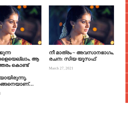
കുന്ന
നീ മാത്രം ~ അവസാനഭാഗം,
ങളെയെല്ലാം, ആ
രചന: സിയ യൂസഫ്
്തരം കൊണ്ട്
March 27, 2021
യായിരുന്നു,
ങ്ങനെയാണ്…
1