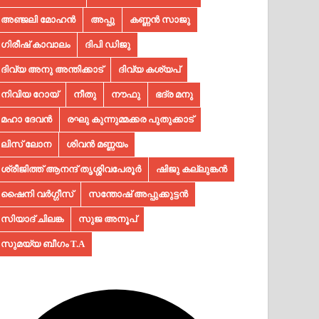
അഞ്ജലി മോഹൻ
അപ്പു
കണ്ണൻ സാജു
ഗിരീഷ് കാവാലം
ദിപി ഡിജു
ദിവ്യ അനു അന്തിക്കാട്
ദിവ്യ കശ്യപ്
നിവിയ റോയ്
നീതു
നൗഫു
ഭദ്ര മനു
മഹാ ദേവൻ
രഘു കുന്നുമ്മക്കര പുതുക്കാട്
ലിസ് ലോന
ശിവൻ മണ്ണയം
ശ്രീജിത്ത് ആനന്ദ് തൃശ്ശിവപേരൂർ
ഷിജു കല്ലുങ്കൻ
ഷൈനി വർഗ്ഗീസ്
സന്തോഷ് അപ്പുക്കുട്ടൻ
സിയാദ് ചിലങ്ക
സുജ അനൂപ്‌
സുമയ്യ ബീഗം T.A