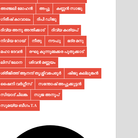
അഞ്ജലി മോഹൻ
അപ്പു
കണ്ണൻ സാജു
ഗിരീഷ് കാവാലം
ദിപി ഡിജു
ദിവ്യ അനു അന്തിക്കാട്
ദിവ്യ കശ്യപ്
നിവിയ റോയ്
നീതു
നൗഫു
ഭദ്ര മനു
മഹാ ദേവൻ
രഘു കുന്നുമ്മക്കര പുതുക്കാട്
ലിസ് ലോന
ശിവൻ മണ്ണയം
ശ്രീജിത്ത് ആനന്ദ് തൃശ്ശിവപേരൂർ
ഷിജു കല്ലുങ്കൻ
ഷൈനി വർഗ്ഗീസ്
സന്തോഷ് അപ്പുക്കുട്ടൻ
സിയാദ് ചിലങ്ക
സുജ അനൂപ്‌
സുമയ്യ ബീഗം T.A