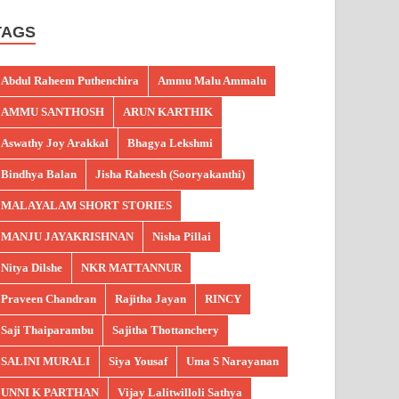
TAGS
Abdul Raheem Puthenchira
Ammu Malu Ammalu
AMMU SANTHOSH
ARUN KARTHIK
Aswathy Joy Arakkal
Bhagya Lekshmi
Bindhya Balan
Jisha Raheesh (Sooryakanthi)
MALAYALAM SHORT STORIES
MANJU JAYAKRISHNAN
Nisha Pillai
Nitya Dilshe
NKR MATTANNUR
Praveen Chandran
Rajitha Jayan
RINCY
Saji Thaiparambu
Sajitha Thottanchery
SALINI MURALI
Siya Yousaf
Uma S Narayanan
UNNI K PARTHAN
Vijay Lalitwilloli Sathya