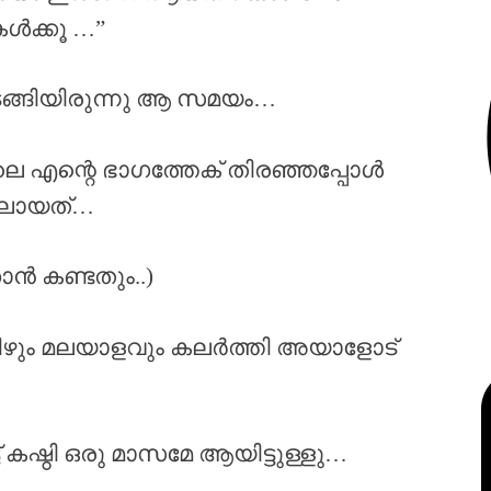
ൾക്കൂ …”
ങ്ങിയിരുന്നു ആ സമയം…
ോലെ എന്റെ ഭാഗത്തേക് തിരഞ്ഞപ്പോൾ
ിലായത്…
ൻ കണ്ടതും..)
മിഴും മലയാളവും കലർത്തി അയാളോട്
 കഷ്ഠി ഒരു മാസമേ ആയിട്ടുള്ളു…