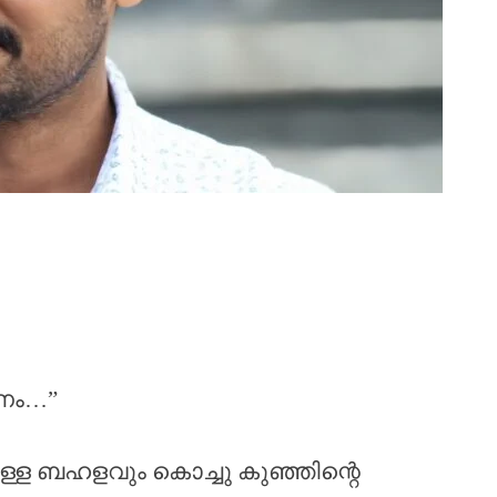
ടണം…”
ലുള്ള ബഹളവും കൊച്ചു കുഞ്ഞിന്റെ