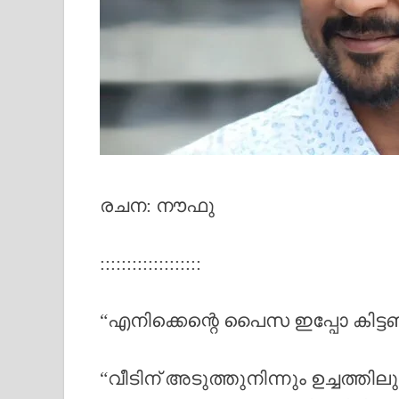
രചന: നൗഫു
:::::::::::::::::::
“എനിക്കെന്റെ പൈസ ഇപ്പോ കിട്
“വീടിന് അടുത്തുനിന്നും ഉച്ചത്തി