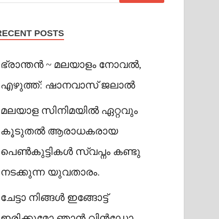
RECENT POSTS
ഭ്രാന്തൻ ~ മലയാളം നോവൽ,
എഴുത്ത്: ഷാനവാസ് ജലാൽ
മലയാള സിനിമയിൽ ഏറ്റവും
കൂടുതൽ ആരാധകരായ
പെൺകുട്ടികൾ സ്വപ്നം കണ്ടു
നടക്കുന്ന യുവതാരം.
ചേട്ടാ നിങ്ങൾ ഇങ്ങോട്ട്
ഇരിക്കുമോ ഞാൻ വിൻഡോ