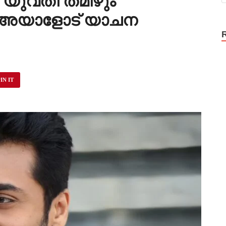
 യുവതി തമിഴും
 അയാളോട് യാചന
IN IT