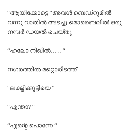
“ആയിക്കോട്ടെ “അവൾ ബെഡ്‌റൂമിൽ
വന്നു വാതിൽ അടച്ചു മൊബൈലിൽ ഒരു
നമ്പർ ഡയൽ ചെയ്തു
“ഹലോ നിഖിൽ… .. “
നഗരത്തിൽ മറ്റൊരിടത്ത്
“ലക്ഷ്മിക്കുട്ടിയെ “
“എന്താ? “
“എന്റെ പൊന്നേ “