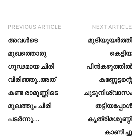
PREVIOUS ARTICLE
NEXT ARTICLE
അവൾടെ
മുടിയുയർത്തി
മുഖത്തൊരു
കെട്ടിയ
ഗൂഢമായ ചിരി
പിൻകഴുത്തിൽ
വിരിഞ്ഞു..അത്
കണ്ണേട്ടന്റെ
കണ്ട രാമുണ്ണിടെ
ചുടുനിശ്വാസം
മുഖത്തും ചിരി
തട്ടിയപ്പോൾ
പടർന്നു…
കൃത്രിമശുണ്ഠി
കാണിച്ചു