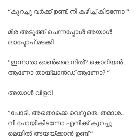
“കുറച്ചു വർക്ക്‌ ഉണ്ട്. നീ കഴിച്ച് കിടന്നോ “
മീര അടുത്ത് ചെന്നപ്പോൾ അയാൾ
ലാപ്ടോപ് മടക്കി
“ഇന്നാരാ ഓൺലൈനിൽ? കൊറിയൻ
ആണോ തായ്ലാൻഡ് ആണോ? “
അയാൾ വിളറി
“പോടീ. അതൊക്കെ വെറുതെ. തമാശ..
നീ പോയികിടന്നോ എനിക്ക് കുറച്ചു
മെയിൽ അയയ്ക്കാൻ ഉണ്ട് “