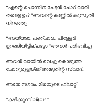
“എന്റെ പൊന്നിന് ചേട്ടൻ ചോറ് വാരി
തരട്ടെ ഉം? “അവന്റെ കണ്ണിൽ കുസൃതി
നിറഞ്ഞു
“അയ്യടാ. പഞ്ചാര.. പിള്ളേർ
ഉറങ്ങിയിട്ടില്ലട്ടോ “അവൾ പരിഭവിച്ചു
അവൻ വായിൽ വെച്ചു കൊടുത്ത
ചോറുരുളയ്ക്ക് അമൃതിന്റ സ്വാദ്..
അതേ നഗരം. മീരയുടെ ഫ്ലാറ്റ്
“കഴിക്കുന്നില്ലേ? “