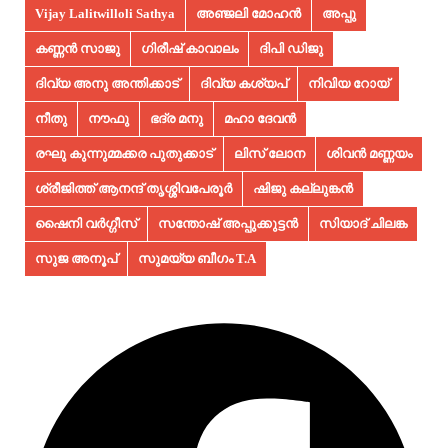
Vijay Lalitwilloli Sathya
അഞ്ജലി മോഹൻ
അപ്പു
കണ്ണൻ സാജു
ഗിരീഷ് കാവാലം
ദിപി ഡിജു
ദിവ്യ അനു അന്തിക്കാട്
ദിവ്യ കശ്യപ്
നിവിയ റോയ്
നീതു
നൗഫു
ഭദ്ര മനു
മഹാ ദേവൻ
രഘു കുന്നുമ്മക്കര പുതുക്കാട്
ലിസ് ലോന
ശിവൻ മണ്ണയം
ശ്രീജിത്ത് ആനന്ദ് തൃശ്ശിവപേരൂർ
ഷിജു കല്ലുങ്കൻ
ഷൈനി വർഗ്ഗീസ്
സന്തോഷ് അപ്പുക്കുട്ടൻ
സിയാദ് ചിലങ്ക
സുജ അനൂപ്‌
സുമയ്യ ബീഗം T.A