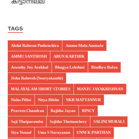
കിട്ടാനില്ല
TAGS
Abdul Raheem Puthenchira
Ammu Malu Ammalu
AMMU SANTHOSH
ARUN KARTHIK
Aswathy Joy Arakkal
Bhagya Lekshmi
Bindhya Balan
Jisha Raheesh (Sooryakanthi)
MALAYALAM SHORT STORIES
MANJU JAYAKRISHNAN
Nisha Pillai
Nitya Dilshe
NKR MATTANNUR
Praveen Chandran
Rajitha Jayan
RINCY
Saji Thaiparambu
Sajitha Thottanchery
SALINI MURALI
Siya Yousaf
Uma S Narayanan
UNNI K PARTHAN