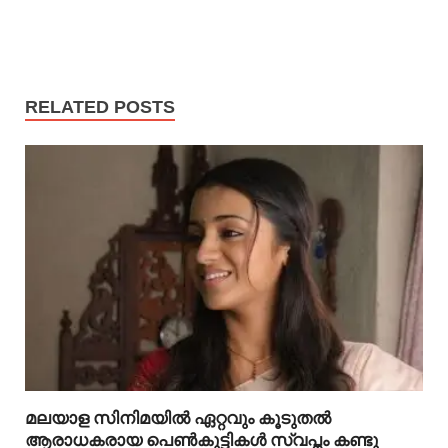
RELATED POSTS
മലയാള സിനിമയിൽ ഏറ്റവും കൂടുതൽ
ആരാധകരായ പെൺകുട്ടികൾ സ്വപ്നം കണ്ടു