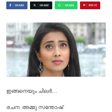
SHARE
SHARE
SHARE
PIN IT
ഇങ്ങനെയും ചിലർ…
രചന: അമ്മു സന്തോഷ്