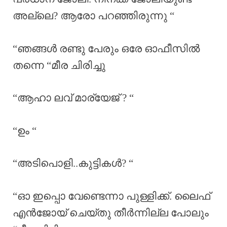
അല്ലെ? ആരോ പറഞ്ഞിരുന്നു “
“ഞങ്ങൾ രണ്ടു പേരും ഒരേ ഓഫീസിൽ
തന്നെ “മീര ചിരിച്ചു
“ആഹാ ലവ് മാര്യേജ് ? “
“ഉം “
“അടിപൊളി..കുട്ടികൾ? “
“ഓ ഇപ്പൊ വേണ്ടെന്നാ പുള്ളിക്ക്. ലൈഫ്
എൻജോയ് ചെയ്തു തീർന്നില്ല പോലും