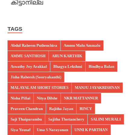
കിട്ടാനില്ല
TAGS
Abdul Raheem Puthenchira
Ammu Malu Ammalu
AMMU SANTHOSH
ARUN KARTHIK
Aswathy Joy Arakkal
Bhagya Lekshmi
Bindhya Balan
Jisha Raheesh (Sooryakanthi)
MALAYALAM SHORT STORIES
MANJU JAYAKRISHNAN
Nisha Pillai
Nitya Dilshe
NKR MATTANNUR
Praveen Chandran
Rajitha Jayan
RINCY
Saji Thaiparambu
Sajitha Thottanchery
SALINI MURALI
Siya Yousaf
Uma S Narayanan
UNNI K PARTHAN