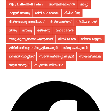
Vijay Lalitwilloli Sathya
അഞ്ജലി മോഹൻ
അപ്പു
കണ്ണൻ സാജു
ഗിരീഷ് കാവാലം
ദിപി ഡിജു
ദിവ്യ അനു അന്തിക്കാട്
ദിവ്യ കശ്യപ്
നിവിയ റോയ്
നീതു
നൗഫു
ഭദ്ര മനു
മഹാ ദേവൻ
രഘു കുന്നുമ്മക്കര പുതുക്കാട്
ലിസ് ലോന
ശിവൻ മണ്ണയം
ശ്രീജിത്ത് ആനന്ദ് തൃശ്ശിവപേരൂർ
ഷിജു കല്ലുങ്കൻ
ഷൈനി വർഗ്ഗീസ്
സന്തോഷ് അപ്പുക്കുട്ടൻ
സിയാദ് ചിലങ്ക
സുജ അനൂപ്‌
സുമയ്യ ബീഗം T.A