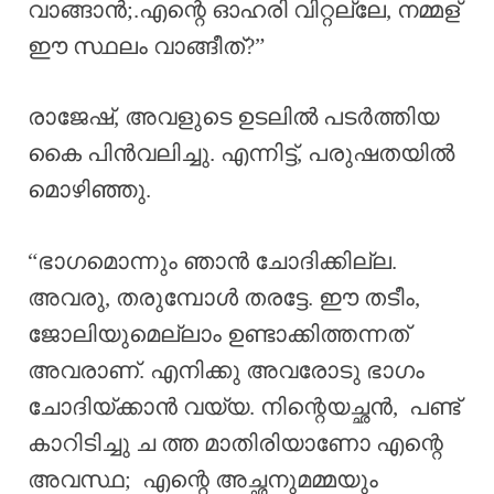
വാങ്ങാൻ;.എന്റെ ഓഹരി വിറ്റല്ലേ, നമ്മള്
ഈ സ്ഥലം വാങ്ങീത്?”
രാജേഷ്, അവളുടെ ഉടലിൽ പടർത്തിയ
കൈ പിൻവലിച്ചു. എന്നിട്ട്, പരുഷതയിൽ
മൊഴിഞ്ഞു.
“ഭാഗമൊന്നും ഞാൻ ചോദിക്കില്ല.
അവരു, തരുമ്പോൾ തരട്ടേ. ഈ തടീം,
ജോലിയുമെല്ലാം ഉണ്ടാക്കിത്തന്നത്
അവരാണ്. എനിക്കു അവരോടു ഭാഗം
ചോദിയ്ക്കാൻ വയ്യ. നിന്റെയച്ഛൻ, പണ്ട്
കാറിടിച്ചു ച ത്ത മാതിരിയാണോ എന്റെ
അവസ്ഥ; എന്റെ അച്ഛനുമമ്മയും