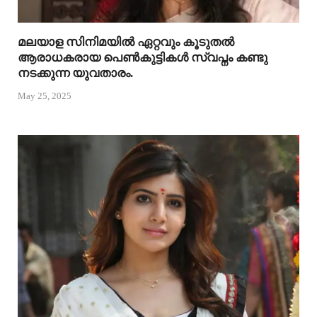
മലയാള സിനിമയിൽ ഏറ്റവും കൂടുതൽ
ആരാധകരായ പെൺകുട്ടികൾ സ്വപ്നം കണ്ടു
നടക്കുന്ന യുവതാരം.
May 25, 2025