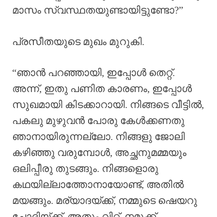
മാസം സ്വസ്ഥതയുണ്ടായിട്ടുണ്ടോ?”
പ്രസീതയുടെ മുഖം മുറുകി.
“ഞാൻ പറഞ്ഞായി, ഇപ്പോൾ തെറ്റ്.
അന്ന്, ഇതു പണിത കാരണം, ഇപ്പോൾ
സുഖമായി കിടക്കാറായി. നിങ്ങടെ വീട്ടിൽ,
പകലു മുഴുവൻ പോരു കേൾക്കണതു
ഞാനായിരുന്നല്ലോ. നിങ്ങളു ജോലി
കഴിഞ്ഞു വരുമ്പോൾ, അച്ഛനുമമ്മയും
ഒലിപ്പീരു തുടങ്ങും. നിങ്ങളൊരു
കഥയില്ലാത്തോനായോണ്ട്, അതിൽ
മയങ്ങും. മര്യാദയ്ക്ക്, നമ്മുടെ ഷെയറു
ചോദിയ്ക്ക്. അതും വിറ്റ്, നമുക്ക്