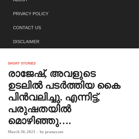
PRIVACY POLICY
CONTACT US
DISCLAIMER
SHORT STORIES
രാജേഷ്, അവളുടെ
ഉടലിൽ പടർത്തിയ കൈ
പിൻവലിച്ചു. എന്നിട്ട്,
പരുഷതയിൽ
മൊഴിഞ്ഞു….
March 30, 2023
-
by
pranayam