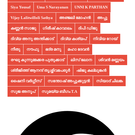
Siya Yousaf
Uma S Narayanan
UNNI K PARTHAN
Vijay Lalitwilloli Sathya
അഞ്ജലി മോഹൻ
അപ്പു
കണ്ണൻ സാജു
ഗിരീഷ് കാവാലം
ദിപി ഡിജു
ദിവ്യ അനു അന്തിക്കാട്
ദിവ്യ കശ്യപ്
നിവിയ റോയ്
നീതു
നൗഫു
ഭദ്ര മനു
മഹാ ദേവൻ
രഘു കുന്നുമ്മക്കര പുതുക്കാട്
ലിസ് ലോന
ശിവൻ മണ്ണയം
ശ്രീജിത്ത് ആനന്ദ് തൃശ്ശിവപേരൂർ
ഷിജു കല്ലുങ്കൻ
ഷൈനി വർഗ്ഗീസ്
സന്തോഷ് അപ്പുക്കുട്ടൻ
സിയാദ് ചിലങ്ക
സുജ അനൂപ്‌
സുമയ്യ ബീഗം T.A