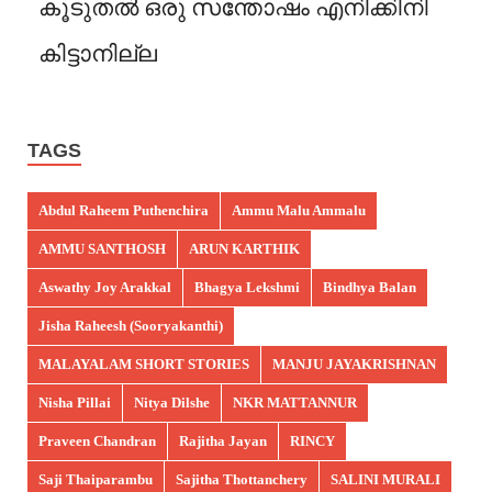
കൂടുതൽ ഒരു സന്തോഷം എനിക്കിനി
കിട്ടാനില്ല
TAGS
Abdul Raheem Puthenchira
Ammu Malu Ammalu
AMMU SANTHOSH
ARUN KARTHIK
Aswathy Joy Arakkal
Bhagya Lekshmi
Bindhya Balan
Jisha Raheesh (Sooryakanthi)
MALAYALAM SHORT STORIES
MANJU JAYAKRISHNAN
Nisha Pillai
Nitya Dilshe
NKR MATTANNUR
Praveen Chandran
Rajitha Jayan
RINCY
Saji Thaiparambu
Sajitha Thottanchery
SALINI MURALI