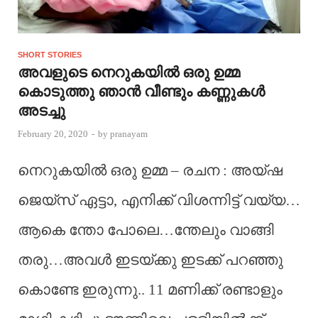
SHORT STORIES
അവളുടെ നെറുകയിൽ ഒരു ഉമ്മ
കൊടുത്തു ഞാൻ വീണ്ടും കണ്ണുകൾ
അടച്ചു
February 20, 2020
-
by
pranayam
നെറുകയിൽ ഒരു ഉമ്മ – രചന : അയ്ഷ
ജെയ്സ് ഏട്ടാ, എനിക്ക് വിശന്നിട്ട് വയ്യ…
ആകെ ന്തോ പോലെ…ന്തേലും വാങ്ങി
തരു…അവൾ ഇടയ്ക്കു ഇടക്ക് പറഞ്ഞു
കൊണ്ടേ ഇരുന്നു.. 11 മണിക്ക് രണ്ടാളും