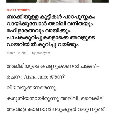
SHORT STORIES
ബാക്കിയുള്ള കുട്ടികൾ പാഠപുസ്തകം
വായിക്കുമ്പോൾ അല്ലി വനിതയും
മഹിളാരത്നവും വായിക്കും.
പാചകകുറിപ്പുകളൊക്കെ അവളുടെ
ഡയറിയിൽ കുറിച്ചു വയ്ക്കും
March 10, 2020
-
by
pranayam
അല്ലിയുടെ പെണ്ണുകാണൽ ചടങ്ങ് –
രചന : Aisha Jaice അന്ന്
ലീവെടുക്കണമെന്നു
കരുതിയതായിരുന്നു അല്ലി. വൈകീട്ട്
അവളെ കാണാൻ ഒരുകൂട്ടർ വരുന്നുണ്ട്