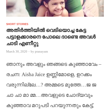
SHORT STORIES
അതിർത്തിയിൽ വെടിയൊച്ച കേട്ട
പട്ടാളക്കാരനെ പോലെ ദാണ്ടെ അവൾ
ചാടി എണീറ്റു
March 30, 2020
-
by
pranayam
ഞാനും അവളും ഞങ്ങടെ കുഞ്ഞാവേം –
രചന: Aisha Jaice ഉണ്ണിമോളെ, ഉറക്കം
വരുന്നില്ലേ…? അമ്മടെ മുത്തേ…ജ ജ
ചാ ചാ മാ മ്മ…അവളുടെ ചോദ്യവും
കുഞ്ഞാവ മറുപടി പറയുന്നതും കേട്ട്,