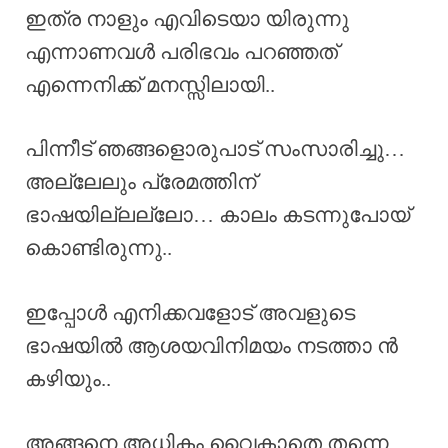
ഇത്ര നാളും എവിടെയാ യിരുന്നു
എന്നാണവൾ പരിഭവം പറഞ്ഞത്
എന്നെനിക്ക് മനസ്സിലായി..
പിന്നീട് ഞങ്ങളൊരുപാട് സംസാരിച്ചു…
അല്ലേലും പ്രേമത്തിന്
ഭാഷയില്ലല്ലോ… കാലം കടന്നുപോയ്
കൊണ്ടിരുന്നു..
ഇപ്പോൾ എനിക്കവളോട് അവളുടെ
ഭാഷയിൽ ആശയവിനിമയം നടത്താ ൻ
കഴിയും..
അങ്ങനെ അധികം വൈകാതെ തന്നെ