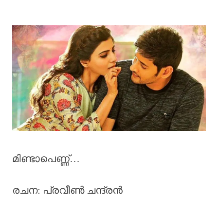
മിണ്ടാപെണ്ണ്…
രചന: പ്രവീൺ ചന്ദ്രൻ