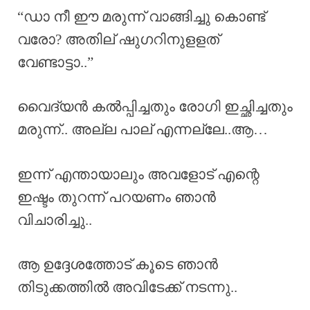
“ഡാ നീ ഈ മരുന്ന് വാങ്ങിച്ചു കൊണ്ട്
വരോ? അതില് ഷുഗറിനുളളത്
വേണ്ടാട്ടാ..”
വൈദ്യൻ കൽപ്പിച്ചതും രോഗി ഇച്ഛിച്ചതും
മരുന്ന്.. അല്ല പാല് എന്നല്ലേ..ആ…
ഇന്ന് എന്തായാലും അവളോട് എന്റെ
ഇഷ്ടം തുറന്ന് പറയണം ഞാൻ
വിചാരിച്ചു..
ആ ഉദ്ദേശത്തോട് കൂടെ ഞാൻ
തിടുക്കത്തിൽ അവിടേക്ക് നടന്നു..