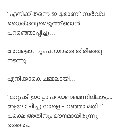
“എനിക്ക് തന്നെ ഇഷ്ടമാണ്” സർവ്വ
ധൈര്യവുമെടുത്ത് ഞാൻ
പറഞ്ഞൊപ്പിച്ചു…
അവളൊന്നും പറയാതെ തിരിഞ്ഞു
നടന്നു…
എനിക്കാകെ ചമ്മലായി…
“മറുപടി ഇപ്പോ പറയണമെന്നില്ലാട്ടാ..
ആലോചിച്ചു നാളെ പറഞ്ഞാ മതി..”
പക്ഷെ അതിനും മൗനമായിരുന്നു
ഉത്തരം..