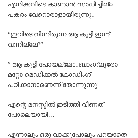
എനിക്കവിടെ കാണാൻ സാധിച്ചില്ല…
പകരം വേറൊരാളായിരുന്നു..
“ഇവിടെ നിന്നിരുന്ന ആ കുട്ടി ഇന്ന്
വന്നില്ലേ?”
” ആ കുട്ടി പോയല്ലോ..ബാംഗ്ലൂരോ
മറ്റോ മെഡിക്കൽ കോഡിംഗ്
പഠിക്കാനാണെന്ന് തോന്നുന്നു”
എന്റെ മനസ്സിൽ ഇടിത്തീ വീണത്
പോലെയായി…
എന്നാലും ഒരു വാക്കുപോലും പറയാതെ