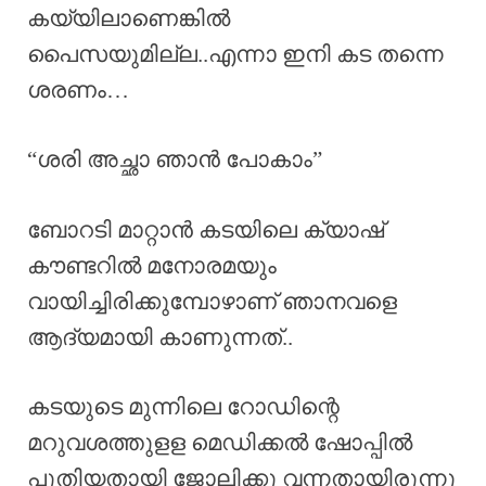
കയ്യിലാണെങ്കിൽ
പൈസയുമില്ല..എന്നാ ഇനി കട തന്നെ
ശരണം…
“ശരി അച്ഛാ ഞാൻ പോകാം”
ബോറടി മാറ്റാൻ കടയിലെ ക്യാഷ്
കൗണ്ടറിൽ മനോരമയും
വായിച്ചിരിക്കുമ്പോഴാണ് ഞാനവളെ
ആദ്യമായി കാണുന്നത്..
കടയുടെ മുന്നിലെ റോഡിന്റെ
മറുവശത്തുളള മെഡിക്കൽ ഷോപ്പിൽ
പുതിയതായി ജോലിക്കു വന്നതായിരുന്നു