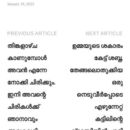
January 19, 2025
PREVIOUS ARTICLE
NEXT ARTICLE
തിങ്കളാഴ്ച
ഉമ്മയുടെ ശകാരം
കാണുമ്പോൾ
കേട്ട് ശബ്ന,
അവൻ എന്നേ
തേങ്ങലൊതുക്കിയ
നോക്കി ചിരിക്കും.
ഒരു
ഇനി അവന്റെ
നെടുവീർപ്പോടെ
ചിരികൾക്ക്
എഴുന്നേറ്റ്
ഞാനാവും
കട്ടിലിന്റെ