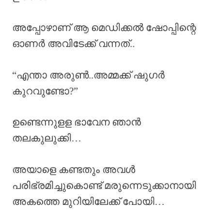
അപ്പോഴാണ് ആ മെഡിക്കൽ ഷോപ്പിന്റെ
ഓണർ അവിടേക്ക് വന്നത്..
“എന്താ അരുൺ..അമ്മക്ക് ഷുഗർ
കുറവുണ്ടോ?”
ഉണ്ടെന്നുളള ഭാവേന ഞാൻ
തലകുലുക്കി…
അയാളെ കണ്ടതും അവൾ
പരിഭ്രമിച്ചുകൊണ്ട് മരുന്നെടുക്കാനായി
അകത്തെ മുറിയിലേക്ക് പോയി…