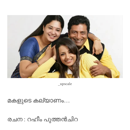
_upscale
മകളുടെ കല്യാണം…
രചന : റഹീം പുത്തൻചിറ