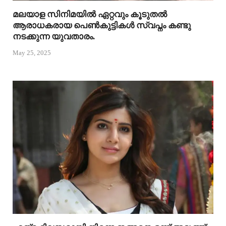
മലയാള സിനിമയിൽ ഏറ്റവും കൂടുതൽ
ആരാധകരായ പെൺകുട്ടികൾ സ്വപ്നം കണ്ടു
നടക്കുന്ന യുവതാരം.
May 25, 2025