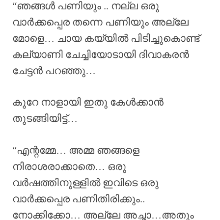
“ഞങ്ങൾ പണിയും .. നല്ല ഒരു
വാർക്കപ്പെര തന്നെ പണിയും അല്ലേ
മോളെ… ചായ കയ്യിൽ പിടിച്ചുകൊണ്ട്
കല്യാണി ചേച്ചിയോടായി ദിവാകരൻ
ചേട്ടൻ പറഞ്ഞു…
കുറേ നാളായി ഇതു കേൾക്കാൻ
തുടങ്ങിയിട്ട്…
“എന്റമ്മേ… അമ്മ ഞങ്ങളെ
നിരാശരാക്കാതെ… ഒരു
വർഷത്തിനുള്ളിൽ ഇവിടെ ഒരു
വാർക്കപ്പെര പണിതിരിക്കും..
നോക്കിക്കോ… അല്ലേ അച്ഛാ…അതും