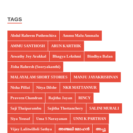
TAGS
Abdul Raheem Puthenchira
Ammu Malu Ammalu
AMMU SANTHOSH
ARUN KARTHIK
Aswathy Joy Arakkal
Bhagya Lekshmi
Bindhya Balan
Jisha Raheesh (Sooryakanthi)
MALAYALAM SHORT STORIES
MANJU JAYAKRISHNAN
Nisha Pillai
Nitya Dilshe
NKR MATTANNUR
Praveen Chandran
Rajitha Jayan
RINCY
Saji Thaiparambu
Sajitha Thottanchery
SALINI MURALI
Siya Yousaf
Uma S Narayanan
UNNI K PARTHAN
Vijay Lalitwilloli Sathya
അഞ്ജലി മോഹൻ
അപ്പു