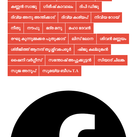
കണ്ണൻ സാജു
ഗിരീഷ് കാവാലം
ദിപി ഡിജു
ദിവ്യ അനു അന്തിക്കാട്
ദിവ്യ കശ്യപ്
നിവിയ റോയ്
നീതു
നൗഫു
ഭദ്ര മനു
മഹാ ദേവൻ
രഘു കുന്നുമ്മക്കര പുതുക്കാട്
ലിസ് ലോന
ശിവൻ മണ്ണയം
ശ്രീജിത്ത് ആനന്ദ് തൃശ്ശിവപേരൂർ
ഷിജു കല്ലുങ്കൻ
ഷൈനി വർഗ്ഗീസ്
സന്തോഷ് അപ്പുക്കുട്ടൻ
സിയാദ് ചിലങ്ക
സുജ അനൂപ്‌
സുമയ്യ ബീഗം T.A