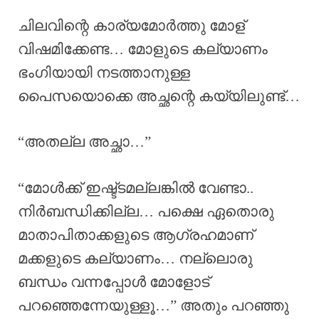
ചിലവിന്റെ കാര്യമോർത്തു മോള്
വിഷമിക്കേണ്ട… മോളുടെ കല്യാണം
ഭംഗിയായി നടത്താനുള്ള
പൈസയൊക്കെ അച്ഛന്റെ കയ്യിലുണ്ട്…
“അതല്ല അച്ഛാ…”
“മോൾക്ക് ഇഷ്ട്ടമല്ലങ്കിൽ വേണ്ടാ..
നിർബന്ധിക്കില്ല… പക്ഷെ ഏതൊരു
മാതാപിതാക്കളുടെ ആഗ്രഹമാണ്
മക്കളുടെ കല്യാണം… നല്ലൊരു
ബന്ധം വന്നപ്പോൾ മോളോട്
പറഞ്ഞെന്നേയുള്ളൂ…” അതും പറഞ്ഞു