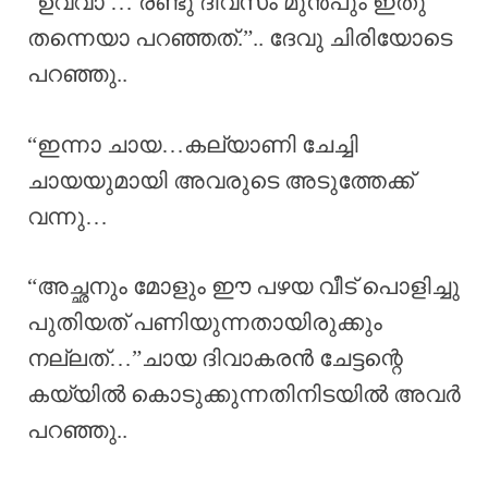
“ഉവ്വാ … രണ്ടു ദിവസം മുൻപും ഇതു
തന്നെയാ പറഞ്ഞത്.”.. ദേവു ചിരിയോടെ
പറഞ്ഞു..
“ഇന്നാ ചായ…കല്യാണി ചേച്ചി
ചായയുമായി അവരുടെ അടുത്തേക്ക്
വന്നു…
“അച്ഛനും മോളും ഈ പഴയ വീട് പൊളിച്ചു
പുതിയത് പണിയുന്നതായിരുക്കും
നല്ലത്…”ചായ ദിവാകരൻ ചേട്ടന്റെ
കയ്യിൽ കൊടുക്കുന്നതിനിടയിൽ അവർ
പറഞ്ഞു..