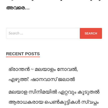
അവരെ…
RECENT POSTS
ഭ്രാന്തൻ ~ മലയാളം നോവൽ,
എഴുത്ത്: ഷാനവാസ് ജലാൽ
മലയാള സിനിമയിൽ ഏറ്റവും കൂടുതൽ
ആരാധകരായ പെൺകുട്ടികൾ സ്വപ്നം