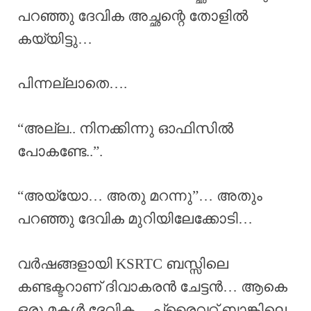
പറഞ്ഞു ദേവിക അച്ഛന്റെ തോളിൽ
കയ്യിട്ടു…
പിന്നല്ലാതെ….
“അല്ല.. നിനക്കിന്നു ഓഫിസിൽ
പോകണ്ടേ..”.
“അയ്യോ… അതു മറന്നു”… അതും
പറഞ്ഞു ദേവിക മുറിയിലേക്കോടി…
വർഷങ്ങളായി KSRTC ബസ്സിലെ
കണ്ടക്ടറാണ് ദിവാകരൻ ചേട്ടൻ… ആകെ
ഒരു മകൾ ദേവിക… പ്രൈവറ്റ് ബാങ്കിലെ