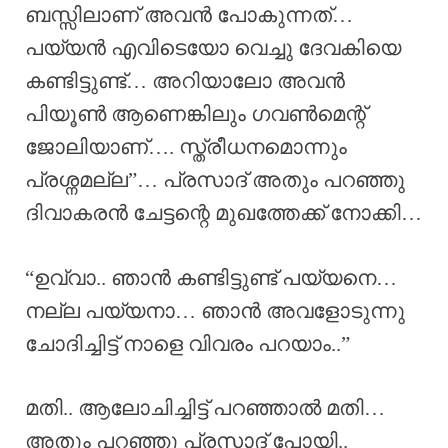
ബസ്സിലാണ് അവൻ പോകുന്നത്…
പയ്യൻ എവിടെയോ വെച്ചു ദേവകിയെ
കണ്ടിട്ടുണ്ട്… അറിയാലോ അവൻ
പിയൂൺ ആണെങ്കിലും ഗവൺമെന്റ്
ജോലിയാണ്…. സ്ത്രീധനമൊന്നും
പ്രശ്നമല്ല”… പ്രസാദ് അതും പറഞ്ഞു
ദിവാകരൻ ചേട്ടന്റെ മുഖത്തേക്ക് നോക്കി…
“ഉവ്വാ.. ഞാൻ കണ്ടിട്ടുണ്ട് പയ്യനെ…
നല്ല പയ്യനാ… ഞാൻ അവളോടുന്നു
ചോദിച്ചിട്ട് നാളെ വിവരം പറയാം..”
മതി.. ആലോചിച്ചിട്ട് പറഞ്ഞാൽ മതി…
അതും പറഞ്ഞു പ്രസാദ് പോയി..