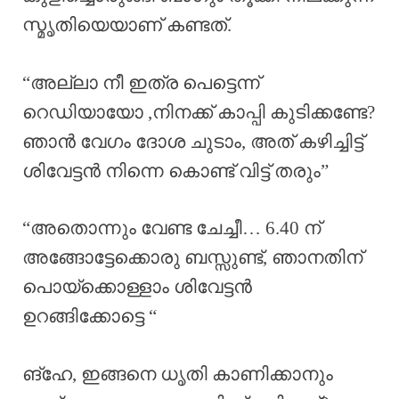
സ്മൃതിയെയാണ് കണ്ടത്.
“അല്ലാ നീ ഇത്ര പെട്ടെന്ന്
റെഡിയായോ ,നിനക്ക് കാപ്പി കുടിക്കണ്ടേ?
ഞാൻ വേഗം ദോശ ചുടാം, അത് കഴിച്ചിട്ട്
ശിവേട്ടൻ നിന്നെ കൊണ്ട് വിട്ട് തരും”
“അതൊന്നും വേണ്ട ചേച്ചീ… 6.40 ന്
അങ്ങോട്ടേക്കൊരു ബസ്സുണ്ട്, ഞാനതിന്
പൊയ്ക്കൊള്ളാം ശിവേട്ടൻ
ഉറങ്ങിക്കോട്ടെ “
ങ്ഹേ, ഇങ്ങനെ ധൃതി കാണിക്കാനും