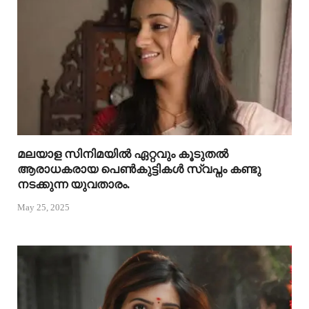
മലയാള സിനിമയിൽ ഏറ്റവും കൂടുതൽ
ആരാധകരായ പെൺകുട്ടികൾ സ്വപ്നം കണ്ടു
നടക്കുന്ന യുവതാരം.
May 25, 2025