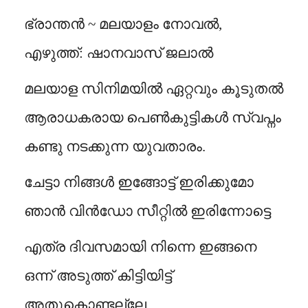
ഭ്രാന്തൻ ~ മലയാളം നോവൽ,
എഴുത്ത്: ഷാനവാസ് ജലാൽ
മലയാള സിനിമയിൽ ഏറ്റവും കൂടുതൽ
ആരാധകരായ പെൺകുട്ടികൾ സ്വപ്നം
കണ്ടു നടക്കുന്ന യുവതാരം.
ചേട്ടാ നിങ്ങൾ ഇങ്ങോട്ട് ഇരിക്കുമോ
ഞാൻ വിൻഡോ സീറ്റിൽ ഇരിന്നോട്ടെ
എത്ര ദിവസമായി നിന്നെ ഇങ്ങനെ
ഒന്ന് അടുത്ത് കിട്ടിയിട്ട്
അതുകൊണ്ടല്ലേ