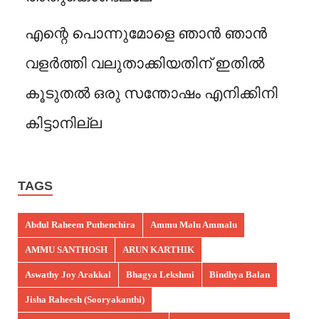
എന്റെ പൊന്നുമോളെ ഞാൻ ഞാൻ
വളർത്തി വലുതാക്കിയതിന് ഇതിൽ
കൂടുതൽ ഒരു സന്തോഷം എനിക്കിനി
കിട്ടാനില്ല
TAGS
Abdul Raheem Puthenchira
Ammu Malu Ammalu
AMMU SANTHOSH
ARUN KARTHIK
Aswathy Joy Arakkal
Bhagya Lekshmi
Bindhya Balan
Jisha Raheesh (Sooryakanthi)