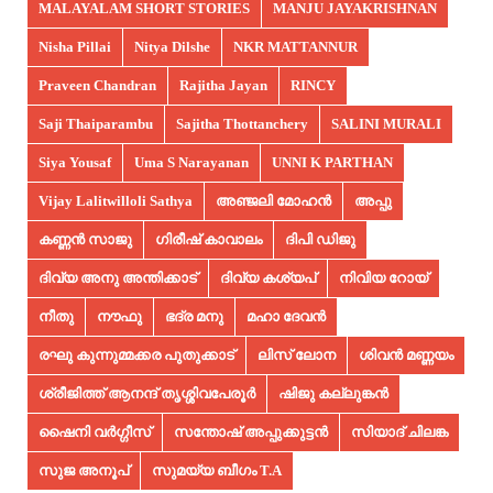
MALAYALAM SHORT STORIES
MANJU JAYAKRISHNAN
Nisha Pillai
Nitya Dilshe
NKR MATTANNUR
Praveen Chandran
Rajitha Jayan
RINCY
Saji Thaiparambu
Sajitha Thottanchery
SALINI MURALI
Siya Yousaf
Uma S Narayanan
UNNI K PARTHAN
Vijay Lalitwilloli Sathya
അഞ്ജലി മോഹൻ
അപ്പു
കണ്ണൻ സാജു
ഗിരീഷ് കാവാലം
ദിപി ഡിജു
ദിവ്യ അനു അന്തിക്കാട്
ദിവ്യ കശ്യപ്
നിവിയ റോയ്
നീതു
നൗഫു
ഭദ്ര മനു
മഹാ ദേവൻ
രഘു കുന്നുമ്മക്കര പുതുക്കാട്
ലിസ് ലോന
ശിവൻ മണ്ണയം
ശ്രീജിത്ത് ആനന്ദ് തൃശ്ശിവപേരൂർ
ഷിജു കല്ലുങ്കൻ
ഷൈനി വർഗ്ഗീസ്
സന്തോഷ് അപ്പുക്കുട്ടൻ
സിയാദ് ചിലങ്ക
സുജ അനൂപ്‌
സുമയ്യ ബീഗം T.A