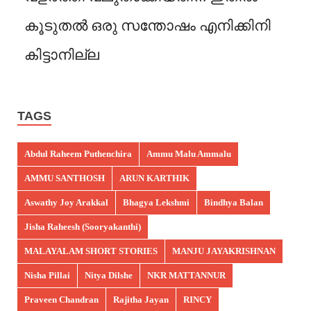
കൂടുതൽ ഒരു സന്തോഷം എനിക്കിനി
കിട്ടാനില്ല
TAGS
Abdul Raheem Puthenchira
Ammu Malu Ammalu
AMMU SANTHOSH
ARUN KARTHIK
Aswathy Joy Arakkal
Bhagya Lekshmi
Bindhya Balan
Jisha Raheesh (Sooryakanthi)
MALAYALAM SHORT STORIES
MANJU JAYAKRISHNAN
Nisha Pillai
Nitya Dilshe
NKR MATTANNUR
Praveen Chandran
Rajitha Jayan
RINCY