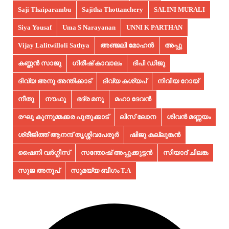
Saji Thaiparambu
Sajitha Thottanchery
SALINI MURALI
Siya Yousaf
Uma S Narayanan
UNNI K PARTHAN
Vijay Lalitwilloli Sathya
അഞ്ജലി മോഹൻ
അപ്പു
കണ്ണൻ സാജു
ഗിരീഷ് കാവാലം
ദിപി ഡിജു
ദിവ്യ അനു അന്തിക്കാട്
ദിവ്യ കശ്യപ്
നിവിയ റോയ്
നീതു
നൗഫു
ഭദ്ര മനു
മഹാ ദേവൻ
രഘു കുന്നുമ്മക്കര പുതുക്കാട്
ലിസ് ലോന
ശിവൻ മണ്ണയം
ശ്രീജിത്ത് ആനന്ദ് തൃശ്ശിവപേരൂർ
ഷിജു കല്ലുങ്കൻ
ഷൈനി വർഗ്ഗീസ്
സന്തോഷ് അപ്പുക്കുട്ടൻ
സിയാദ് ചിലങ്ക
സുജ അനൂപ്‌
സുമയ്യ ബീഗം T.A