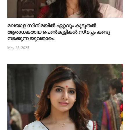
മലയാള സിനിമയിൽ ഏറ്റവും കൂടുതൽ
ആരാധകരായ പെൺകുട്ടികൾ സ്വപ്നം കണ്ടു
നടക്കുന്ന യുവതാരം.
May 25, 2025