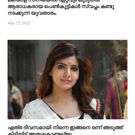
ആരാധകരായ പെൺകുട്ടികൾ സ്വപ്നം കണ്ടു
നടക്കുന്ന യുവതാരം.
May 25, 2025
എത്ര ദിവസമായി നിന്നെ ഇങ്ങനെ ഒന്ന് അടുത്ത്
കിട്ടിയിട്ട് അതുകൊണ്ടല്ലേ