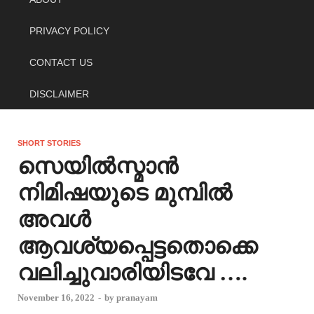
PRIVACY POLICY
CONTACT US
DISCLAIMER
SHORT STORIES
സെയിൽസ്മാൻ
നിമിഷയുടെ മുമ്പിൽ
അവൾ
ആവശ്യപ്പെട്ടതൊക്കെ
വലിച്ചുവാരിയിടവേ ….
November 16, 2022
-
by
pranayam